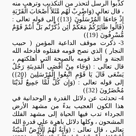
كذّبوا الرسل لتحذر من التكذيب وترهب منه
، قال تعالى (وَاضْرِبْ لَهُم مَّثَلاً أَصْحَابَ الْقَرْيَةِ
إِذْ جَاءهَا الْمُرْسَلُونَ {13}) إلى قوله تعالى :
(قَالُوا طَائِرُكُمْ مَعَكُمْ أَئِن ذُكِّرْتُم بَلْ أَنتُمْ قَوْمٌ
مُّسْرِفُونَ {19})
3-
ذكرت موقف الداعية المؤمن ( حبيب
النجار ) الذي نصح قومه فقتلوه فأدخله الله
الجنة و أخذ قومه بالصيحة التي أهلكتهم ،
قال تعالى : (وَجَاء مِنْ أَقْصَى الْمَدِينَةِ رَجُلٌ
يَسْعَى قَالَ يَا قَوْمِ اتَّبِعُوا الْمُرْسَلِينَ {20})
إلى قوله تعالى : (وَإِن كُلٌّ لَّمَّا جَمِيعٌ لَّدَيْنَا
مُحْضَرُونَ {32})
4-
تحدثت عن دلائل القدرة و الوحدانية في
هذا الكون العجيب بدءً من مشهد الأرض
الجرداء تدب فيها الحياة إلى مشهد الفلك
المشحون ، وكلها دلائل باهرة على قدرة الله
تعالى ، قال تعالى : (وَآيَةٌ لَّهُمُ الْأَرْضُ الْمَيْتَةُ