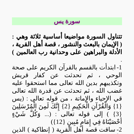
سورة يس
تتناول السورة مواضيعا أساسية ثلاثة وهي :
( الإيمان بالبعث والنشور ، قصة أهل القرية ،
الأدلة والبراهين على وحدانية رب العالمين )
.
1-
ابتدأت بالقسم بالقرآن الكريم على صحة
الوحي ، ثم تحدثت عن كفار قريش
وتكذيبهم بدين الله تعالى مما استحقوا عليه
غضب الله ، ثم تحدثت عن قدرة الله تعالى
قي الإحياء والإماتة ، من قوله تعالى : (يس
{1} وَالْقُرْآنِ الْحَكِيمِ {2} إِنَّكَ لَمِنَ الْمُرْسَلِينَ
{3} ) إلى قوله تعالى : (...
وَكُلَّ شَيْءٍ
أحْصَيْنَاهُ فِي إِمَامٍ مُبِينٍ {12}‏)
2-
ساقت قصة أهل القرية ( إنطاكية ) الذين