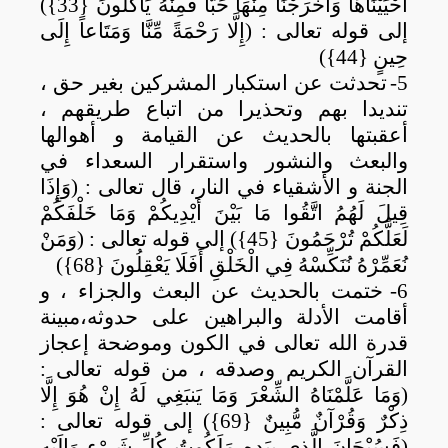
أَحْيَيْنَاهَا وَأَخْرَجْنَا مِنْهَا حَبّاً فَمِنْهُ يَأْكُلُونَ {33})
إلى قوله تعالى : (إِلَّا رَحْمَةً مِّنَّا وَمَتَاعاً إِلَى
حِينٍ {44})
5-
تحدثت عن استكبار المشركين بغير حق ،
تنديدا بهم وتحذيرا من اتباع طريقهم ،
أعقبتها بالحديث عن القيامة و أهوالها
والبعث والنشور واستقرار السعداء في
الجنة و الأشقياء في النار، قال تعالى : (وَإِذَا
قِيلَ لَهُمُ اتَّقُوا مَا بَيْنَ أَيْدِيكُمْ وَمَا خَلْفَكُمْ
لَعَلَّكُمْ تُرْحَمُونَ {45}) إلى قوله تعالى : (وَمَنْ
نُعَمِّرْهُ نُنَكِّسْهُ فِي الْخَلْقِ أَفَلَا يَعْقِلُونَ {68})
6-
ختمت بالحديث عن البعث والجزاء ، و
أقامت الأدلة والبراهين على حدوثه،مبينة
قدرة الله تعالى في الكون وموضحة إعجاز
القرآن الكريم وصدقه
،
من قوله تعالى :
(وَمَا عَلَّمْنَاهُ الشِّعْرَ وَمَا يَنبَغِي لَهُ إِنْ هُوَ إِلَّا
ذِكْرٌ وَقُرْآنٌ مُّبِينٌ {69}) إلى قوله تعالى :
(فَسُبْحَانَ الَّذِي بِيَدِهِ مَلَكُوتُ كُلِّ شَيْءٍ وَإِلَيْهِ