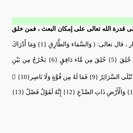
على قدرة الله تعالى على إمكان البعث ، فمن خلق
ابتدأت بالقسم بالسماء ونجومها على أن كل إنسان قد وكل به من يحرسه ويتعهده من الملائكة الأبرار ، قال تعالى: ( وَالسَّمَاء وَالطَّارِقِ {1} وَمَا أَدْرَاكَ
ساقت الأدلة على قدرة الله تعالى على إعادة الإنسان بعد فنائه ، قال تعالى: ( فَلْيَنظُرِ الْإِنسَانُ مِمَّ خُلِقَ {5} خُلِقَ مِن مَّاء دَافِقٍ {6} يَخْرُجُ مِن بَيْنِ
أخبرت عن هتك الأستار وكشف الأسرار يوم القيامة حيث لا معين ولا نصير للإنسان ، قال تعالى: ( يَوْمَ تُبْلَى السَّرَائِرُ {9} فَمَا لَهُ مِن قُوَّةٍ وَلَا نَاصِر{10} ٍ
( وَالسَّمَاء ذَاتِ الرَّجْعِ {11} وَالْأَرْضِ ذَاتِ الصَّدْعِ {12} إِنَّهُ لَقَوْلٌ فَصْلٌ {13}