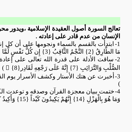
تعالج السورة أصول العقيدة الإسلامية ،ويدور مح
الإنسان من عدم قادر على إعادته .
1-
مَا الطَّارِقُ {2} النَّجْمُ الثَّاقِبُ {3} إِن كُلُّ نَفْسٍ لَّمَّا عَلَيْهَا حَافِظٌ{4}
2-
الصُّلْبِ وَالتَّرَائِبِ {7} إِنَّهُ عَلَى رَجْعِهِ لَقَادِر{8} ٌ )
3-
)
4-
ختمت ببيان معجزة القرآن وصدقه و توعدت الكف
وَمَا هُوَ بِالْهَزْلِ {14} إِنَّهُمْ يَكِيدُونَ كَيْداً {15} وَأَكِيدُ كَيْداً {16} فَمَهِّلِ الْكَافِرِينَ أَمْهِلْهُمْ رُوَيْداً {17}) .