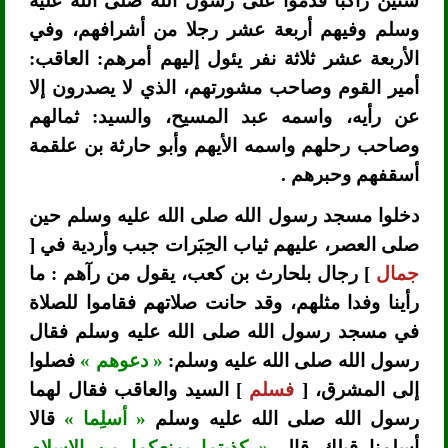
ستين راكبا قدموا على رسول الله صلى الله عليه
وسلم وفيهم أربعة عشر رجلا من أشرافهم، وفي
الأربعة عشر ثلاثة نفر يئول إليهم أمرهم: العاقب:
أمير القوم وصاحب مشورتهم، الذي لا يصدرون إلا
عن رأيه، واسمه عبد المسيح، والسيد: ثمالهم
وصاحب رحلهم واسمه الأيهم وأبو حارثة بن علقمة
أسقفهم وحبرهم .
دخلوا مسجد رسول الله صلى الله عليه وسلم حين
صلى العصر، عليهم ثياب الحِبَرات جبب وأردية في [
جمال
] رجال بلحارث بن كعب، يقول من رآهم : ما
رأينا وفدا مثلهم، وقد حانت صلاتهم فقاموا للصلاة
في مسجد رسول الله صلى الله عليه وسلم فقال
رسول الله صلى الله عليه وسلم:
« دعوهم »
فصلوا
إلى المشرق، [
فسلم
] السيد والعاقب فقال لهما
رسول الله صلى الله عليه وسلم
« أسلِما »
قالا
أسلمنا قبلك قال
« كذبتما يمنعكما من الإسلام