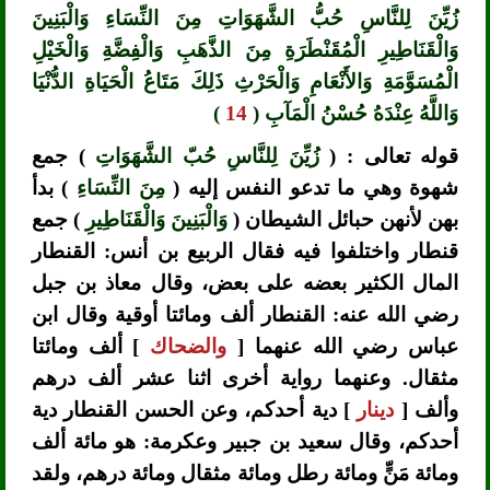
زُيِّنَ لِلنَّاسِ حُبُّ الشَّهَوَاتِ مِنَ النِّسَاءِ وَالْبَنِينَ
وَالْقَنَاطِيرِ الْمُقَنْطَرَةِ مِنَ الذَّهَبِ وَالْفِضَّةِ وَالْخَيْلِ
الْمُسَوَّمَةِ وَالأَنْعَامِ وَالْحَرْثِ ذَلِكَ مَتَاعُ الْحَيَاةِ الدُّنْيَا
وَاللَّهُ عِنْدَهُ حُسْنُ الْمَآبِ (
14
)
قوله تعالى : (
زُيِّنَ لِلنَّاسِ حُبّ الشَّهَوَاتِ
) جمع
شهوة وهي ما تدعو النفس إليه (
مِنَ النِّسَاءِ
) بدأ
بهن لأنهن حبائل الشيطان (
وَالْبَنِينَ وَالْقَنَاطِيرِ
) جمع
قنطار واختلفوا فيه فقال الربيع بن أنس: القنطار
المال الكثير بعضه على بعض، وقال معاذ بن جبل
رضي الله عنه: القنطار ألف ومائتا أوقية وقال ابن
عباس رضي الله عنهما [
والضحاك
] ألف ومائتا
مثقال. وعنهما رواية أخرى اثنا عشر ألف درهم
وألف [
دينار
] دية أحدكم، وعن الحسن القنطار دية
أحدكم، وقال سعيد بن جبير وعكرمة: هو مائة ألف
ومائة مَنٍّ ومائة رطل ومائة مثقال ومائة درهم، ولقد