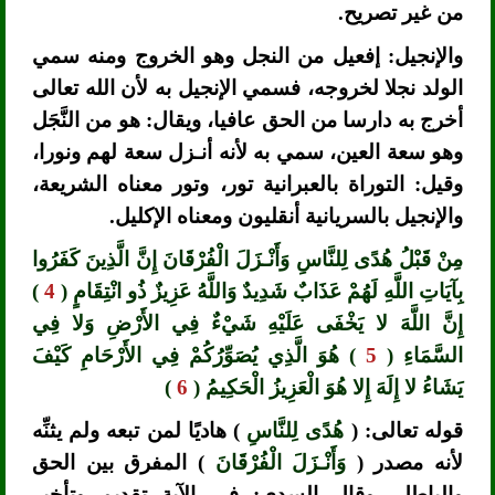
من غير تصريح.
والإنجيل: إفعيل من النجل وهو الخروج ومنه سمي
الولد نجلا لخروجه، فسمي الإنجيل به لأن الله تعالى
أخرج به دارسا من الحق عافيا، ويقال: هو من النَّجَل
وهو سعة العين، سمي به لأنه أنـزل سعة لهم ونورا،
وقيل: التوراة بالعبرانية تور، وتور معناه الشريعة،
والإنجيل بالسريانية أنقليون ومعناه الإكليل.
مِنْ قَبْلُ هُدًى لِلنَّاسِ وَأَنْـزَلَ الْفُرْقَانَ إِنَّ الَّذِينَ كَفَرُوا
بِآيَاتِ اللَّهِ لَهُمْ عَذَابٌ شَدِيدٌ وَاللَّهُ عَزِيزٌ ذُو انْتِقَامٍ (
4
)
إِنَّ اللَّهَ لا يَخْفَى عَلَيْهِ شَيْءٌ فِي الأَرْضِ وَلا فِي
السَّمَاءِ (
5
) هُوَ الَّذِي يُصَوِّرُكُمْ فِي الأَرْحَامِ كَيْفَ
يَشَاءُ لا إِلَهَ إِلا هُوَ الْعَزِيزُ الْحَكِيمُ (
6
)
قوله تعالى: (
هُدًى لِلنَّاسِ
) هاديًا لمن تبعه ولم يثنِّه
لأنه مصدر (
وَأَنْـزَلَ الْفُرْقَانَ
) المفرق بين الحق
والباطل، وقال السدي: في الآية تقديم وتأخير