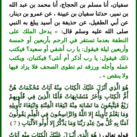
سفيان، أنا مسلم بن الحجاج، أنا محمد بن عبد الله
بن نمير، حدثنا سفيان بن عيينة ، عن عمرو بن دينار،
عن أبي الطفيل، عن حذيفة بن أسيد يبلغ به النبي
صلى الله عليه وسلم قال:
« يدخل الملك على
النطفة بعدما تستقر في الرحم بأربعين أو خمسة
وأربعين ليلة فيقول: يا رب أشقي أو سعيد؟ فيكتب
ذلك فيقول: يا رب أذكر أم أنثى؟ فيكتبان، ويكتب
عمله وأجله ورزقه ثم تطوى الصحف فلا يزاد فيها
ولا ينقص »
.
هُوَ الَّذِي أَنْزَلَ عَلَيْكَ الْكِتَابَ مِنْهُ آيَاتٌ مُحْكَمَاتٌ هُنَّ
أُمُّ الْكِتَابِ وَأُخَرُ مُتَشَابِهَاتٌ فَأَمَّا الَّذِينَ فِي قُلُوبِهِمْ
زَيْغٌ فَيَتَّبِعُونَ مَا تَشَابَهَ مِنْهُ ابْتِغَاءَ الْفِتْنَةِ وَابْتِغَاءَ تَأْوِيلِهِ
وَمَا يَعْلَمُ تَأْوِيلَهُ إِلا اللَّهُ وَالرَّاسِخُونَ فِي الْعِلْمِ يَقُولُونَ
آمَنَّا بِهِ كُلٌّ مِنْ عِنْدِ رَبِّنَا وَمَا يَذَّكَّرُ إِلا أُولُو الأَلْبَابِ (
7
)
قوله تعالى (
هُوَ الَّذِي أَنْـزَلَ عَلَيْكَ الْكِتَابَ مِنْه آيَاتٌ