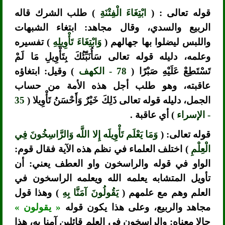
قوله تعالى : (
ابْتِغَاءَ الْفِتْنَةِ
) طلب الشرك قاله
الربيع والسدي، وقال مجاهد: ابتغاء الشبهات
واللبس ليضلوا بها جهالهم (
وَابْتِغَاءَ تَأْوِيلِهِ
) تفسيره
وعلمه، دليله قوله تعالى سَأُنَبِّئُكَ بِتَأْوِيلِ مَا لَمْ
تَسْتَطِعْ عَلَيْهِ صَبْرًا (
78 - الكهف
) وقيل: ابتغاؤه
عاقبته، وهو طلب أجل هذه الأمة من حساب
الجمل، دليله قوله تعالى ذَلِكَ خَيْرٌ وَأَحْسَنُ تَأْوِيلا (
35
- الإسراء
) أي عاقبة .
قوله تعالى: (
وَمَا يَعْلَم تَأْوِيلَه إِلا اللَّه وَالرَّاسِخُونَ فِي
الْعِلْمِ
) اختلف العلماء في نظم هذه الآية فقال قوم:
الواو في قوله والراسخون واو العطف يعني: أن
تأويل المتشابه يعلمه الله ويعلمه الراسخون في
العلم وهم مع علمهم (
يَقُولُونَ آمَنَّا بِهِ
) وهذا قول
مجاهد والربيع، وعلى هذا يكون قوله
« يقولون »
حالا معناه: والراسخون في العلم قائلين آمنا به، هذا