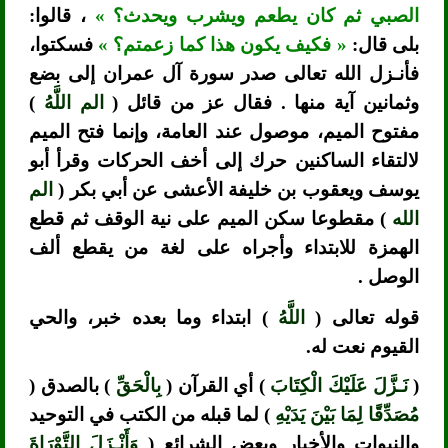
الصبي ثم كان يطعم ويشرب ويحدث؟ »
، قالوا:
بلى قال:
« فكيف يكون هذا كما زعمتم؟ »
فسكتوا،
فأنـزل الله تعالى صدر سورة آل عمران إلى بضع
وثمانين آية منها . فقال عز من قائل (
الم اللَّهُ
)
مفتوح الميم، موصول عند العامة، وإنما فتح الميم
لالتقاء الساكنين حرك إلى أخف الحركات وقرأ أبو
يوسف ويعقوب بن خليفة الأعشى عن أبي بكر (
الم
الله
) مقطوعا سكن الميم على نية الوقف ثم قطع
الهمزة للابتداء وأجراه على لغة من يقطع ألف
الوصل .
قوله تعالى (
اللَّهُ
) ابتداء وما بعده خبر، والحي
القيوم نعت له.
(
نَـزَّلَ عَلَيْكَ الْكِتَابَ
) أي القرآن (
بِالْحَقِّ
) بالصدق (
مُصَدِّقًا لِمَا بَيْنَ يَدَيْهِ
) لما قبله من الكتب في التوحيد
والنبوات والأخبار وبعض الشرائع (
وَأَنْـزَلَ التَّوْرَاةَ