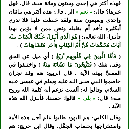
فهذه أكثر هي إحدى وستون ومائة سنة، قال: فهل
غيرها؟ قال:
« نعم »
الر . قال: هذه أكثر هي مائتان
وإحدى وسبعون سنة ولقد خلطت علينا فلا ندري
أبكثيره نأخذ أم بقليله ونحن ممن لا يؤمن بهذا
فأنـزل الله تعالى: (
هُوَ الَّذِي أَنْـزَلَ عَلَيْكَ الْكِتَابَ مِنْه
آيَاتٌ مُحْكَمَاتٌ هُنَّ أُمّ الْكِتَابِ وَأُخَر مُتَشَابِهَاتٌ
) .
(
فَأَمَّا الَّذِينَ فِي قُلُوبِهِم ْزَيْغٌ
) أي ميل عن الحق
وقيل شك (
فَيَتَّبِعُونَ مَا تَشَابَهَ مِنْهُ
) واختلفوا في
المعنيِّ بهذه الآية . قال الربيع: هم وفد نجران
خاصموا النبي صلى الله عليه وسلم في عيسى عليه
السلام، وقالوا له: ألست تزعم أنه كلمة الله وروح
منه؟ قال:
« بلى »
قالوا: حسبنا، فأنـزل الله هذه
الآية .
وقال الكلبي: هم اليهود طلبوا علم أجل هذه الأمة
واستخراجها بحساب الجمَّل. وقال ابن جريج: هم