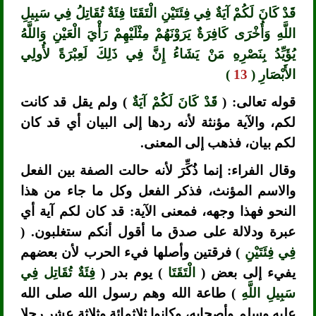
قَدْ كَانَ لَكُمْ آيَةٌ فِي فِئَتَيْنِ الْتَقَتَا فِئَةٌ تُقَاتِلُ فِي سَبِيلِ
اللَّهِ وَأُخْرَى كَافِرَةٌ يَرَوْنَهُمْ مِثْلَيْهِمْ رَأْيَ الْعَيْنِ وَاللَّهُ
يُؤَيِّدُ بِنَصْرِهِ مَنْ يَشَاءُ إِنَّ فِي ذَلِكَ لَعِبْرَةً لأُولِي
الأَبْصَارِ (
13
)
قوله تعالى: (
قَدْ كَانَ لَكُمْ آيَةٌ
) ولم يقل قد كانت
لكم، والآية مؤنثة لأنه ردها إلى البيان أي قد كان
لكم بيان، فذهب إلى المعنى.
وقال الفراء: إنما ذُكِّرَ لأنه حالت الصفة بين الفعل
والاسم المؤنث، فذكر الفعل وكل ما جاء من هذا
النحو فهذا وجهه، فمعنى الآية: قد كان لكم آية أي
عبرة ودلالة على صدق ما أقول أنكم ستغلبون. (
فِي فِئَتَيْنِ
) فرقتين وأصلها فيء الحرب لأن بعضهم
يفيء إلى بعض (
الْتَقَتَا
) يوم بدر (
فِئَةٌ تُقَاتِل فِي
سَبِيلِ اللَّهِ
) طاعة الله وهم رسول الله صلى الله
عليه وسلم وأصحابه، وكانوا ثلاثمائة وثلاثة عشر رجلا