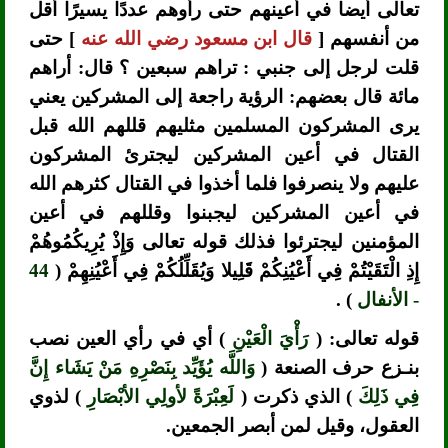
تعالى أيضا في أعينهم حتى رأوهم عددًا يسيرًا أقل
من أنفسهم [
قال ابن مسعود رضي الله عنه
] حتى
قلت لرجل إلى جنبي : تراهم سبعين ؟ قال: أراهم
مائة قال بعضهم: الرؤية راجعة إلى المشركين يعني
يرى المشركون المسلمين مثليهم قللهم الله قبل
القتال في أعين المشركين ليجترئ المشركون
عليهم ولا ينصرفوا فلما أخذوا في القتال كثرهم الله
في أعين المشركين ليجبنوا وقللهم في أعين
المؤمنين ليجترئوا فذلك قوله تعالى وَإِذْ يُرِيكُمُوهُمْ
إِذِ الْتَقَيْتُمْ فِي أَعْيُنِكُمْ قَلِيلا وَيُقَلِّلُكُمْ فِي أَعْيُنِهِمْ (
44
- الأنفال
) .
قوله تعالى: (
رَأْيَ الْعَيْنِ
) أي في رأي العين نصب
بنـزع حرف الصنعة (
وَاللَّه يُؤَيِّد بِنَصْرِهِ مَنْ يَشَاء إِنَّ
فِي ذَلِكَ
) الذي ذكرت (
لَعِبْرَةً لأولِي الأبْصَارِ
) لذوي
العقول، وقيل لمن أبصر الجمعين.