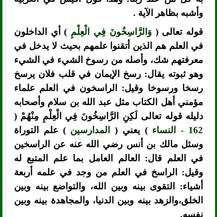
وأشبه بظاهر الآية .
قوله تعالى (
وَالرَّاسِخُونَ فِي الْعِلْمِ
) أي الداخلون
في العلم هم الذين أتقنوا علمهم بحيث لا يدخل في
معرفتهم شك، وأصله من رسوخ الشيء في الشيء
وهو ثبوته يقال: رسخ الإيمان في قلب فلان يرسخ
رسخا ورسوخا وقيل: الراسخون في العلم علماء
مؤمني أهل الكتاب مثل عبد الله بن سلام وأصحابه
دليله قوله تعالى لَكِنِ الرَّاسِخُونَ فِي الْعِلْمِ مِنْهُمْ (
162 - النساء
) يعني (
المدارسين
) علم التوراة
وسئل مالك بن أنس رضي الله عنه عن الراسخين
في العلم قال: العالم العامل بما علم المتبع له
وقيل: الراسخ في العلم من وجد في علمه أربعة
أشياء: التقوى بينه وبين الله، والتواضع بينه وبين
الخلق،والزهد بينه وبين الدنيا، والمجاهدة بينه وبين
نفسه.