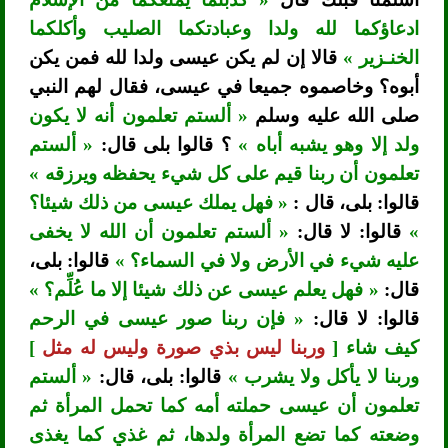
ادعاؤكما لله ولدا وعبادتكما الصليب وأكلكما
الخنـزير »
قالا إن لم يكن عيسى ولدا لله فمن يكن
أبوه؟ وخاصموه جميعا في عيسى، فقال لهم النبي
صلى الله عليه وسلم
« ألستم تعلمون أنه لا يكون
ولد إلا وهو يشبه أباه »
؟ قالوا بلى قال:
« ألستم
تعلمون أن ربنا قيم على كل شيء يحفظه ويرزقه »
قالوا: بلى، قال :
« فهل يملك عيسى من ذلك شيئا؟
»
قالوا: لا قال:
« ألستم تعلمون أن الله لا يخفى
عليه شيء في الأرض ولا في السماء؟ »
قالوا: بلى،
قال:
« فهل يعلم عيسى عن ذلك شيئا إلا ما عُلِّم؟ »
قالوا: لا قال:
« فإن ربنا صور عيسى في الرحم
كيف شاء [
وربنا ليس بذي صورة وليس له مثل
]
وربنا لا يأكل ولا يشرب »
قالوا: بلى، قال:
« ألستم
تعلمون أن عيسى حملته أمه كما تحمل المرأة ثم
وضعته كما تضع المرأة ولدها، ثم غذي كما يغذى