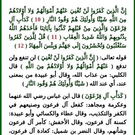
إِنَّ الَّذِينَ كَفَرُوا لَنْ تُغْنِيَ عَنْهُمْ أَمْوَالُهُمْ وَلا أَوْلادُهُمْ
مِنَ اللَّهِ شَيْئًا وَأُولَئِكَ هُمْ وَقُودُ النَّارِ (
10
) كَدَأْبِ آلِ
فِرْعَوْنَ وَالَّذِينَ مِنْ قَبْلِهِمْ كَذَّبُوا بِآيَاتِنَا فَأَخَذَهُمُ اللَّهُ
بِذُنُوبِهِمْ وَاللَّهُ شَدِيدُ الْعِقَابِ (
11
) قُلْ لِلَّذِينَ كَفَرُوا
سَتُغْلَبُونَ وَتُحْشَرُونَ إِلَى جَهَنَّمَ وَبِئْسَ الْمِهَادُ (
12
)
قوله تعالى: (
إِنَّ الَّذِينَ كَفَرُوا لَنْ تُغْنِيَ
) لن تنفع ولن
تدفع (
عَنْهُمْ أَمْوَالُهُمْ وَلا أَوْلادُهُمْ مِنَ اللَّهِ
) قال
الكلبي: من عذاب الله، وقال أبو عبيدة من بمعنى
عند، أي عند الله (
شَيْئًا وَأُولَئِكَ هُمْ وَقُود النَّارِ
)
(
كَدَأْبِ آلِ فِرْعَوْنَ
) قال ابن عباس رضي الله عنهما
وعكرمة ومجاهد: كفعل آل فرعون وصنيعهم في
الكفر والتكذيب، وقال عطاء والكسائي وأبو عبيدة:
كسنة آل فرعون، وقال الأخفش: كأمر آل فرعون
وشأنهم، وقال النضر بن شميل: كعادة آل فرعون،