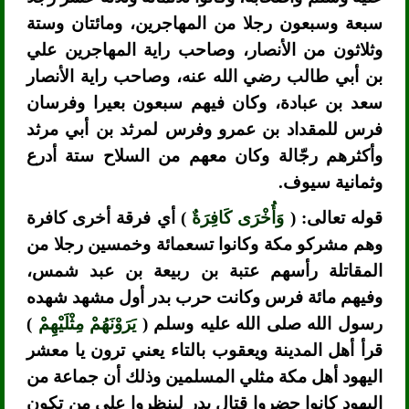
سبعة وسبعون رجلا من المهاجرين، ومائتان وستة
وثلاثون من الأنصار، وصاحب راية المهاجرين علي
بن أبي طالب رضي الله عنه، وصاحب راية الأنصار
سعد بن عبادة، وكان فيهم سبعون بعيرا وفرسان
فرس للمقداد بن عمرو وفرس لمرثد بن أبي مرثد
وأكثرهم رجّالة وكان معهم من السلاح ستة أدرع
وثمانية سيوف.
قوله تعالى: (
وَأُخْرَى كَافِرَةٌ
) أي فرقة أخرى كافرة
وهم مشركو مكة وكانوا تسعمائة وخمسين رجلا من
المقاتلة رأسهم عتبة بن ربيعة بن عبد شمس،
وفيهم مائة فرس وكانت حرب بدر أول مشهد شهده
رسول الله صلى الله عليه وسلم (
يَرَوْنَهُمْ مِثْلَيْهِمْ
)
قرأ أهل المدينة ويعقوب بالتاء يعني ترون يا معشر
اليهود أهل مكة مثلي المسلمين وذلك أن جماعة من
اليهود كانوا حضروا قتال بدر لينظروا على من تكون