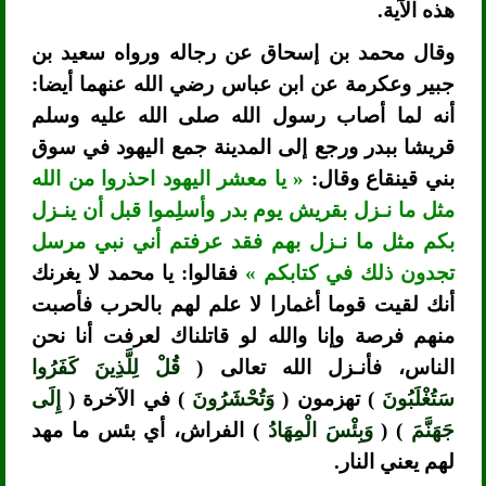
هذه الآية.
وقال محمد بن إسحاق عن رجاله ورواه سعيد بن
جبير وعكرمة عن ابن عباس رضي الله عنهما أيضا:
أنه لما أصاب رسول الله صلى الله عليه وسلم
قريشا ببدر ورجع إلى المدينة جمع اليهود في سوق
بني قينقاع وقال:
« يا معشر اليهود احذروا من الله
مثل ما نـزل بقريش يوم بدر وأسلِموا قبل أن ينـزل
بكم مثل ما نـزل بهم فقد عرفتم أني نبي مرسل
تجدون ذلك في كتابكم »
فقالوا: يا محمد لا يغرنك
أنك لقيت قوما أغمارا لا علم لهم بالحرب فأصبت
منهم فرصة وإنا والله لو قاتلناك لعرفت أنا نحن
الناس، فأنـزل الله تعالى (
قُلْ لِلَّذِينَ كَفَرُوا
سَتُغْلَبُونَ
) تهزمون (
وَتُحْشَرُونَ
) في الآخرة (
إِلَى
جَهَنَّمَ
) (
وَبِئْسَ الْمِهَادُ
) الفراش، أي بئس ما مهد
لهم يعني النار.