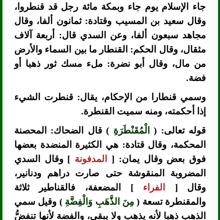
جاء الإسلام يوم جاء وبمكة مائة رجل قد قنطروا،
وقال سعيد بن المسيب وقتادة: ثمانون ألفا، وقال
مجاهد سبعون ألفا، وعن السدي قال: أربعة آلاف
مثقال، وقال الحكم: القنطار ما بين السماء والأرض
من مال، وقال أبو نضرة: ملء مسك ثور ذهبا أو
فضة.
وسمي قنطارا من الإحكام، يقال: قنطرت الشيء
إذا أحكمته، ومنه سميت القنطرة.
قوله تعالى: (
الْمُقَنْطَرَةِ
) قال الضحاك: المحصنة
المحكمة، وقال قتادة: هي الكثيرة المنضدة بعضها
فوق بعض وقال يمان: [
المدفونة
] وقال السدي
المضروبة المنقوشة حتى صارت دراهم ودنانير،
وقال [
الفراء
] المضعفة، فالقناطير ثلاثة
والمقنطرة تسعة (
مِنَ الذَّهَبِ وَالْفِضَّةِ
) وقيل سمي
الذهب ذهبا لأنه يذهب ولا يبقى، والفضة لأنها تنفضُّ