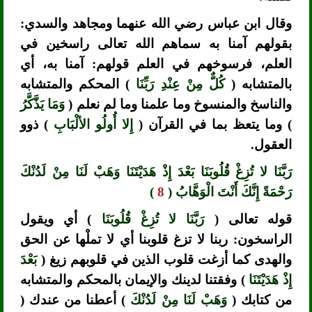
وقال ابن عباس رضي الله عنهما ومجاهد والسدي:
بقولهم آمنا به سماهم الله تعالى راسخين في
العلم، فرسوخهم في العلم قولهم: آمنا به، أي
بالمتشابه (
كُلٌّ مِنْ عِنْدِ رَبِّنَا
) المحكم والمتشابه
والناسخ والمنسوخ وما علمنا وما لم نعلم (
وَمَا يَذَّكَّرُ
) وما يتعظ بما في القرآن (
إِلا أُولُو الألْبَابِ
) ذوو
العقول.
رَبَّنَا لا تُزِغْ قُلُوبَنَا بَعْدَ إِذْ هَدَيْتَنَا وَهَبْ لَنَا مِنْ لَدُنْكَ
رَحْمَةً إِنَّكَ أَنْتَ الْوَهَّابُ (
8
)
قوله تعالى (
رَبَّنَا لا تُزِغْ قُلُوبَنَا
) أي ويقول
الراسخون: ربنا لا تزغ قلوبنا أي لا تملْها عن الحق
والهدى كما أزغت قلوب الذين في قلوبهم زيغ (
بَعْدَ
إِذْ هَدَيْتَنَا
) وفقتنا لدينك والإيمان بالمحكم والمتشابه
من كتابك (
وَهَبْ لَنَا مِنْ لَدُنْكَ
) أعطنا من عندك (