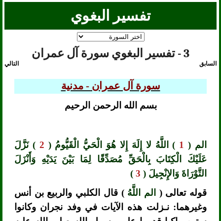
تفسير البغوي
3 - تفسير البغوي سورة آل عمران
السابق
التالي
سورة آل عمران - مدنية
بسم الله الرحمن الرحيم
الم (
1
) اللَّهُ لا إِلَهَ إِلا هُوَ الْحَيُّ الْقَيُّومُ (
2
) نَزَّلَ
عَلَيْكَ الْكِتَابَ بِالْحَقِّ مُصَدِّقًا لِمَا بَيْنَ يَدَيْهِ وَأَنْزَلَ
التَّوْرَاةَ وَالإِنْجِيلَ (
3
)
قوله تعالى (
الم اللَّهُ
) قال الكلبي والربيع بن أنس
وغيرهما: نـزلت هذه الآيات في وفد نجران وكانوا