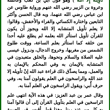
تَأْوِيلَه إِلا اللَّهُ
) وهو قول أبي بن كعب وعائشة
وعروة بن الزبير رضي الله عنهم ورواية طاوس عن
ابن عباس رضي الله عنهما، وبه قال الحسن وأكثر
التابعين واختاره الكسائي والفراء والأخفش، وقالوا:
لا يعلم تأويل المتشابه إلا الله ويجوز أن يكون
للقرآن تأويل استأثر الله بعلمه لم يطلع عليه أحدا
من خلقه كما استأثر بعلم الساعة، ووقت طلوع
الشمس من مغربها، وخروج الدجال، ونـزول عيسى
عليه الصلاة والسلام ونحوها، والخلق متعبدون في
المتشابه بالإيمان به وفي المحكم بالإيمان به
والعمل، ومما يصدِّق ذلك قراءة عبد الله إنْ تأويله إلا
عند الله والراسخون في العلم يقولون آمنا به، وفي
حرف أُبي: ويقول الراسخون في العلم آمنا به.
وقال عمر بن عبد العزيز: في هذه الآية انتهى علم
الراسخين في العلم بتأويل القرآن إلى أن قالوا آمنا
به كل من عند ربنا. وهذا قول أقيس في العربية