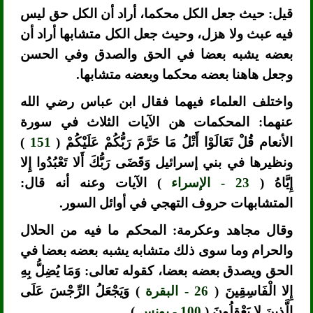
قيل: حيث جعل الكل محكما، أراد أن الكل حق ليس
فيه عبث ولا هزل، وحيث جعل الكل متشابها أراد أن
بعضه يشبه بعضا في الحق والصدق وفي الحسن
وجعل هاهنا بعضه محكما وبعضه متشابها.
واختلف العلماء فيهما فقال ابن عباس رضي الله
عنهما: المحكمات هن الآيات الثلاث في سورة
الأنعام قُلْ تَعَالَوْا أَتْلُ مَا حَرَّمَ رَبُّكُمْ عَلَيْكُمْ (
151
)
ونظيرها في بني إسرائيل وَقَضَى رَبُّكَ أَلا تَعْبُدُوا إِلا
إِيَّاهُ (
23 - الإسراء
) الآيات وعنه أنه قال:
المتشابهات حروف التهجي في أوائل السور.
وقال مجاهد وعكرمة: المحكم ما فيه من الحلال
والحرام وما سوى ذلك متشابه يشبه بعضه بعضا في
الحق ويصدق بعضه بعضا، كقوله تعالى: وَمَا يُضِلُّ بِهِ
إِلا الْفَاسِقِينَ (
26 - البقرة
) وَيَجْعَلُ الرِّجْسَ عَلَى
الَّذِينَ لا يَعْقِلُونَ (
100 - يونس
) .