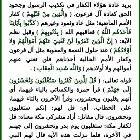
يريد عادة هؤلاء الكفار في تكذيب الرسول وجحود
الحق كعادة آل فرعون، (
وَالَّذِينَ مِنْ قَبْلِهِمْ
) كفار
الأمم الماضية؛ مثل عاد وثمود وغيرهم (
كَذَّبُوا بِآيَاتِنَا
فَأَخَذَهُم اللَّهُ
) فعاقبهم الله (
بِذُنُوبِهِمْ
) وقيل نظم
الآية: (
إِنَّ الَّذِينَ كَفَرُوا لَنْ تُغْنِيَ عَنْهُمْ أَمْوَالُهُمْ وَلا
أَوْلادُهُمْ
) عند حلول النقمة والعقوبة مثل آل فرعون
وكفار الأمم الخالية أخذناهم فلن تغني عنهم
أموالهم ولا أولادهم (
وَاللَّه شَدِيد الْعِقَابِ
) .
قوله تعالى: (
قُلْ لِلَّذِينَ كَفَرُوا سَتُغْلَبُونَ وَتُحْشَرُونَ
إِلَى جَهَنَّمَ
) قرأ حمزة والكسائي بالياء فيهما، أي
أنهم يغلبون ويحشرون، وقرأ الآخرون بالتاء فيهما،
على الخطاب، أي: قل لهم: إنكم ستغلبون
وتحشرون. قال مقاتل: أراد مشركي مكة معناه: قل
لكفار مكة: ستغلبون يوم بدر وتحشرون إلى جهنم
في الآخرة، فلما نـزلت هذه الآية قال لهم النبي