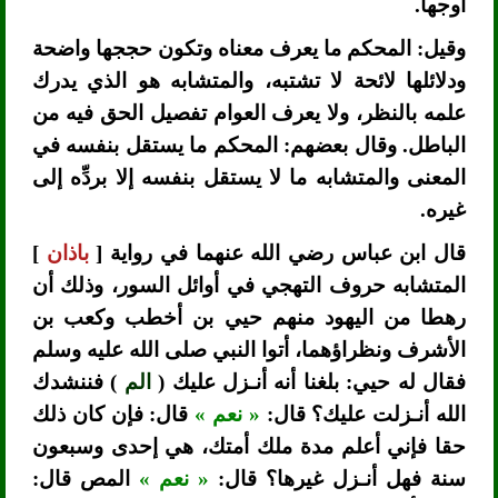
أوجها.
وقيل: المحكم ما يعرف معناه وتكون حججها واضحة
ودلائلها لائحة لا تشتبه، والمتشابه هو الذي يدرك
علمه بالنظر، ولا يعرف العوام تفصيل الحق فيه من
الباطل. وقال بعضهم: المحكم ما يستقل بنفسه في
المعنى والمتشابه ما لا يستقل بنفسه إلا بردِّه إلى
غيره.
قال ابن عباس رضي الله عنهما في رواية [
باذان
]
المتشابه حروف التهجي في أوائل السور، وذلك أن
رهطا من اليهود منهم حيي بن أخطب وكعب بن
الأشرف ونظراؤهما، أتوا النبي صلى الله عليه وسلم
فقال له حيي: بلغنا أنه أنـزل عليك (
الم
) فننشدك
الله أنـزلت عليك؟ قال:
« نعم »
قال: فإن كان ذلك
حقا فإني أعلم مدة ملك أمتك، هي إحدى وسبعون
سنة فهل أنـزل غيرها؟ قال:
« نعم »
المص قال: