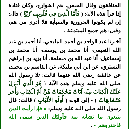
المنافقون وقال الحسن: هم الخوارج، وكان قتادة
إذا قرأ هذه الآية: (
فَأَمَّا الَّذِينَ فِي قُلُوبِهِم ْزَيْغٌ
) قال:
إن لم يكونوا الحرورية والسبأية فلا أدري من هم،
وقيل: هم جميع المبتدعة .
أخبرنا عبد الواحد بن أحمد المليحي، أنا أحمد بن عبد
الله النعيمي، أنا محمد بن يوسف، أنا محمد بن
إسماعيل، أنا عبد الله بن مسلمة، أنا يزيد بن إبراهيم
التستري، عن ابن أبي مليكة، عن القاسم بن محمد،
عن عائشة رضي الله عنهما قالت: تلا رسول الله
صلى الله عليه وسلم هذه الآية (
هُوَ الَّذِي أَنْـزَلَ
عَلَيْكَ الْكِتَابَ مِنْه آيَاتٌ مُحْكَمَاتٌ هُنَّ أُمّ الْكِتَابِ وَأُخَر
مُتَشَابِهَاتٌ
) - إلى قوله (
أُولُو الألْبَابِ
) قالت: قال
رسول الله صلى الله عليه وسلم:
« فإذا رأيت الذين
يتبعون ما تشابه منه فأولئك الذين سمى الله
فاحذروهم »
.