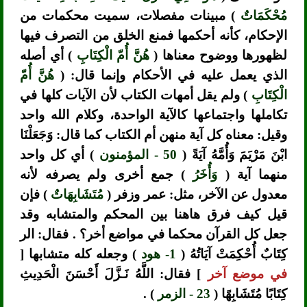
مُحْكَمَاتٌ
) مبينات مفصلات، سميت محكمات من
الإحكام، كأنه أحكمها فمنع الخلق من التصرف فيها
لظهورها ووضوح معناها (
هُنَّ أُمّ الْكِتَابِ
) أي أصله
الذي يعمل عليه في الأحكام وإنما قال: (
هُنَّ أُمّ
الْكِتَابِ
) ولم يقل أمهات الكتاب لأن الآيات كلها في
تكاملها واجتماعها كالآية الواحدة، وكلام الله واحد
وقيل: معناه كل آية منهن أم الكتاب كما قال: وَجَعَلْنَا
ابْنَ مَرْيَمَ وَأُمَّهُ آيَةً (
50 - المؤمنون
) أي كل واحد
منهما آية (
وَأُخَرُ
) جمع أخرى ولم يصرفه لأنه
معدول عن الآخر، مثل: عمر وزفر (
مُتَشَابِهَاتٌ
) فإن
قيل كيف فرق هاهنا بين المحكم والمتشابه وقد
جعل كل القرآن محكما في مواضع أخر؟ . فقال: الر
كِتَابٌ أُحْكِمَتْ آيَاتُهُ (
1- هود
) وجعله كله متشابها [
في موضع آخر
] فقال: اللَّهُ نَـزَّلَ أَحْسَنَ الْحَدِيثِ
كِتَابًا مُتَشَابِهًا (
23 - الزمر
) .