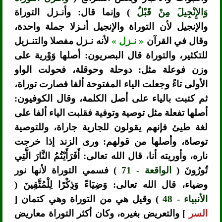
وَالإِنْجِيلَ مِنْ قَبْلُ
) وإنما قال: وأنـزل التوراة
والإنجيل لأن التوراة والإنجيل أنـزلا جملة واحدة،
وقال في القرآن
« نـزل »
لأنه نـزل مفصلا والتنـزيل
للتكثير، والتوراة قال البصريون: أصلها وَوْرية على
وزن فوعلة مثل: دوحلة وحوقلة، فحولت الواو
الأولى تاءً وجعلت الياء المفتوحة ألفا فصارت توراة،
ثم كتبت بالياء على أصل الكلمة، وقال الكوفيون:
أصلها تفعلة مثل توصية وتوفية فقلبت الياء ألفا على
لغة طيئ فإنهم يقولون للجارية جاراة، وللتوصية
توصاة، وأصلها من قولهم: ورى الزند إذا خرجت
ناره، وأوريته أنا، قال الله تعالى: أَفَرَأَيْتُمُ النَّارَ الَّتِي
تُورُونَ (
الواقعة - 71
) فسمي التوراة لأنها نور
وضياء، قال الله تعالى: وَضِيَاءً وَذِكْرًا لِلْمُتَّقِينَ (
الأنبياء - 48
) وقيل هي من التوراة وهي كتمان [
السر
] والتعريض بغيره، وكان أكثر التوراة معاريض