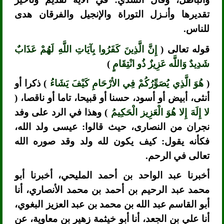
تقديرها وأنـزل التوراة والإنجيل والفرقان هدى
للناس.
قوله تعالى (
إِنَّ الَّذِينَ كَفَرُوا بِآيَاتِ اللَّهِ لَهُمْ عَذَابٌ
شَدِيدٌ وَاللَّه عَزِيزٌ ذُو انْتِقَامٍ
)
(
هُوَ الَّذِي يُصَوِّرُكُمْ فِي الأرْحَامِ كَيْفَ يَشَاءُ
) ذكرا أو
أنثى، أبيض أو أسود، حسنا أو قبيحا، تاما أو ناقصا، (
لا إِلَهَ إِلا هُوَ الْعَزِيز الْحَكِيمُ
) وهذا في الرد على وفد
نجران من النصارى، حيث قالوا: عيسى ولد الله،
فكأنه يقول: كيف يكون لله ولد وقد صوره الله
تعالى في الرحم.
أخبرنا عبد الواحد بن أحمد المليحي، أخبرنا أبو
محمد عبد الرحيم بن أحمد بن محمد الأنصاري، أنا
أبو القاسم عبد الله بن محمد بن عبد العزيز البغوي،
أنا علي بن الجعد، أنا أبو خيثمة زهير بن معاوية، عن