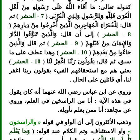
كقوله تعالى: مَا أَفَاءَ اللَّهُ عَلَى رَسُولِهِ مِنْ أَهْلِ
الْقُرَى فَلِلَّهِ وَلِلرَّسُولِ وَلِذِي الْقُرْبَى (
7 - الحشر
) ثم
قال: لِلْفُقَرَاءِ الْمُهَاجِرِينَ الَّذِينَ أُخْرِجُوا مِنْ دِيارِهِمْ (
8 - الحشر
) إلى أن قال: وَالَّذِينَ تَبَوَّءُوا الدَّارَ
وَالإِيمَانَ مِنْ قَبْلِهِمْ (
9 - الحشر
) ثم قال وَالَّذِينَ
جَاءُوا مِنْ بَعْدِهِمْ (
10 - الحشر
) وهذا عطف على ما
سبق، ثم قال: يَقُولُونَ رَبَّنَا اغْفِرْ لَنَا (
10 - الحشر
)
يعني هم مع استحقاقهم الفيء يقولون ربنا اغفر
لنا، أي قائلين على الحال .
وروي عن ابن عباس رضي الله عنهما أنه كان يقول
في هذه الآية : أنا من الراسخين في العلم، وروي
عن مجاهد: أنا ممن يعلم تأويله.
وذهب الأكثرون إلى أن الواو في قوله
« والراسخون
»
واو الاستئناف، وتم الكلام عند قوله: (
وَمَا يَعْلَم