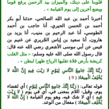
قلوبنا على دينك، والميزان بيد الرحمن يرفع قوما
ويضع آخرين إلى يوم القيامة »
.
أخبرنا أحمد بن عبد الله الصالحي، حدثنا أبو بكر
أحمد بن الحسن الحيري، أنا حاجب بن أحمد
الطوسي، أنا عبد الرحيم بن منيب، أنا يزيد بن
هارون، أنا سعيد بن إياس الجُريري عن غنيم بن
قيس عن أبي موسى الأشعري رضي الله عنه قال:
قال رسول الله صلى الله عليه وسلم:
« مثل القلب
كريشة بأرض فلاة تقلبها الرياح ظهرا لبطن »
.
رَبَّنَا إِنَّكَ جَامِعُ النَّاسِ لِيَوْمٍ لا رَيْبَ فِيهِ إِنَّ اللَّهَ لا
يُخْلِفُ الْمِيعَادَ (
9
)
قوله تعالى: (
رَبَّنَا إِنَّكَ جَامِع النَّاسِ لِيَوْمٍ
) أي لقضاء
يوم، وقيل: اللام بمعنى في، أي في يوم (
لا رَيْبَ
فِيهِ
) أي لا شك فيه، وهو يوم القيامة (
إِنَّ اللَّهَ لا
يُخْلِف الْمِيعَادَ
) مفعال من الوعد.