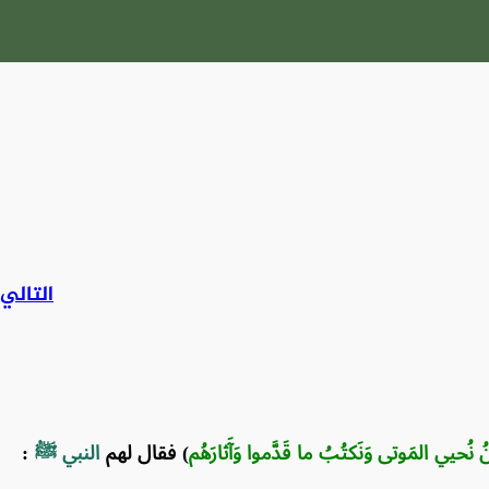
التالي
حنُ نُحيي المَوتى وَنَكتُبُ ما قَدَّموا وَآَثارَهُم
) فقال لهم
النبي ﷺ
: