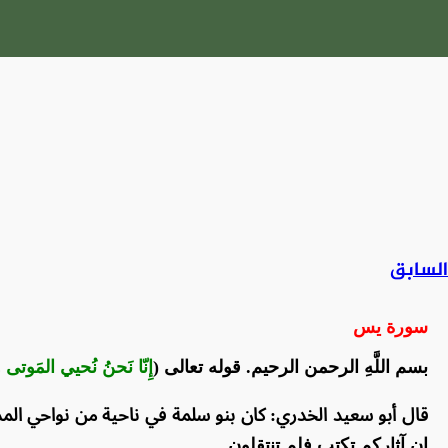
السابق
سورة يس
بسم اللَّهِ الرحمن الرحيم. قوله تعالى (
إِنّا نَحنُ نُحيي المَوتى وَ
قال أبو سعيد الخدري: كان بنو سلمة في ناحية من نواحي المدي
إن آثاركم تكتب فلم تنتقلون.