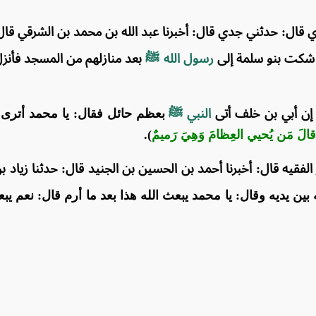
ل: حدثني جدي قال: أخبرنا عبد الله بن محمد بن الشرقي قال: ح
 شكت بنو سلمة إلى
رسول الله ﷺ
بعد منازلهم من المسجد فأنزل 
 إن أبي بن خلف أتى
النبي ﷺ
بعظم حائل فقال: يا محمد أترى 
َهُ قالَ مَن يُحيي العِظامَ وَهِيَ رَميمٌ
).
ر الفقيه قال: أخبرنا أحمد بن الحسين بن الجنيد قال: حدثنا زيا
بين يديه وقال: يا محمد يبعث الله هذا بعد ما أرم قال: نعم يب