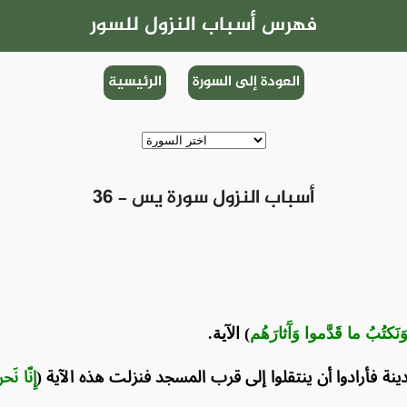
فهرس أسباب النزول للسور
العودة إلى السورة
الرئيسية
36 - أسباب النزول سورة يس
نَكتُبُ ما قَدَّموا وَآَثارَهُم
) الآية.
نة فأرادوا أن ينتقلوا إلى قرب المسجد فنزلت هذه الآية (
إِنّا نَ