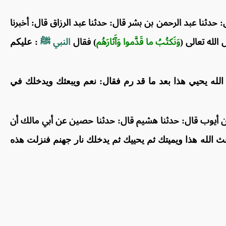
دثنا عبد الرحمن بن بشر قال: حدثنا عبد الرزاق قال: أخبرنا
الله تعالى (
وَنَكتُبُ ما قَدَّموا وَآَثارَهُم
) فقال
النبي ﷺ
: عليكم
الله يحيي هذا بعد ما قد رم فقال: نعم ويبعثك ويدخلك في
د بن أيوب قال: حدثنا هشيم قال: حدثنا حصين عن أبي مالك أن
عث الله هذا ويميتك ثم يحييك ثم يدخلك نار جهنم فنزلت هذه