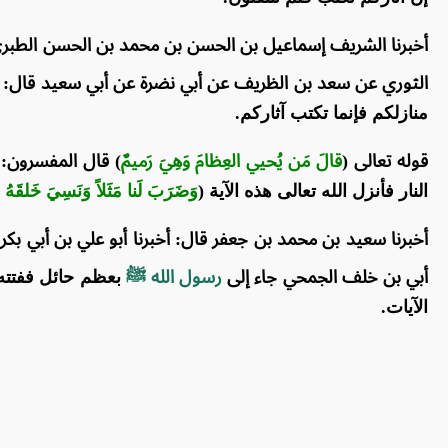
أخبرنا الشريف إسماعيل بن الحسن بن محمد بن الحسن الطبري قا
الثوري عن سعد بن الظريف عن أبي نضرة عن أبي سعيد قال:
منازلكم فإنما تكتب آثاركم.
قوله تعالى (
قالَ مَن يُحيي العِظامَ وَهِيَ رَميمٌ
) قال المفسرون:
النار فأنزل الله تعالى هذه الآية (
وَضَرَبَ لَنا مَثَلاً وَنَسِيَ خَلق
أخبرنا سعيد بن محمد بن جعفر قال: أخبرنا أبو علي بن أبي بك
أبي بن خلف الجمحي جاء إلى
رسول الله ﷺ
بعظم حائل ففتته 
الآيات.