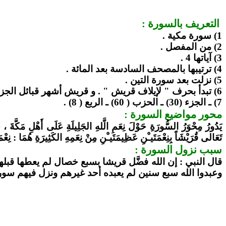
التعريف
بالسورة :
‏
1) سورة مكية .
2) من المفصل .
3) آياتها 4 .
4) ترتيبها بالمصحف السادسة بعد المائة .
5) نزلت بعد سورة التين .
6) تبدأ بحرف " لإيلاف قريش " . و قريش أشهر قبائل الجزيرة العربية والقبيلة التي كان ينتمي إليها الرسول . لم يذكر لفظ الجلالة في السورة
7) ـ الجزء (30) ـ الحزب ( 60) ـ الربع ( 8) .
محور مواضيع السورة :
يَدُورُ مِحْوَرُ السُّورَةِ حَوْلَ نِعَمِ الَّلهِ الجَلِيلَةِ عَلَى أَهْلِ مَكَّةَ
تَعَالى قُرَيْشَاً بِنِعْمَتَيـْنِ عَظِيمَتَيـْنِ مِنْ نِعَمِهِ الكَثِيرَةِ هُمَا : نِع
سبب نزول السورة :
قال النبي : إن الله فضَّل قريشا بسبع خصال لم يعطها قبلهم 
وعبدوا الله سبع سنين لم يعبده أحد غيرهم ونزل فيهم سور