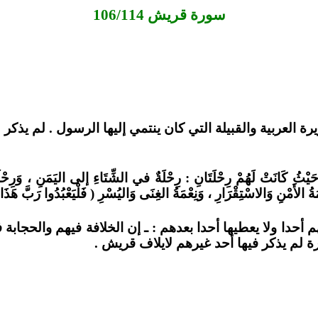
سورة قريش 106/114
 ، حَيْثُ كَانَتْ لَهُمْ رِحْلَتَانِ : رِحْلَةٌ في الشِّتَاءِ إلى اليَمَنِ ، وَرِحْ
ْمَةُ الأَمْنِ وَالاسْتِقْرَارِ ، وَنِعْمَةُ الغِنَى وَاليُسْرِ ( فَلْيَعْبُدُوا رَبَّ ه
أحدا ولا يعطيها أحدا بعدهم : ـ إن الخلافة فيهم والحجابة ف
ة لم يذكر فيها أحد غيرهم لايلاف قريش .