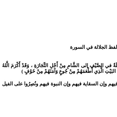
لَةٌ في الصَّيْفِ إلى الشَّامِ مِنْ أَجْلِ التِّجَارَةِ ، وَقَدْ أَكْرَمَ الَّلهُ
َذَا البَيْتِ الَّذِي أَطْعَمَهُمْ مِنْ جُوعٍ وَآمَنَهُمْ مِنْ خَوْفٍ )
يهم وإن السقاية فيهم وإن النبوة فيهم ونُصِرُوا على الفيل