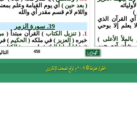
458
التال