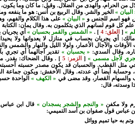
ال من الحرام، والهدى من الضلال. وقيل: ما كان وما يكون، ل
البيان »
الخير والشر. وقال الربيع بن أنس: هو ما ينفعه وما
اس فهو اسم للجنس و
« البيان »
على هذا الكلام والفهم، و
علم كل قوم لسانهم الذي يتكلمون به. وقال يمان: الكتابة 
لم »
[
العلق: 4
] .
« الشمس والقمر بحسبان »
أي يجريان 
الك: أي يجريان بحساب في منازل لا يعدوانها ولا يحيدان
لأوقات والآجال الأعمار، ولولا الليل والنهار والشمس و
هاره. وقال السدي:
« بحسبان »
تقدير آجالهما أي تجري بآ
جري لأجل مسمى »
[
الزمر: 5
] . وقال الضحاك: بقدر. م
في مثل القطب. والحسبان قد يكون مصدر حسبته أحسبته 
ن، وحسابة أيضا أي عددته. وقال الأخفش: ويكون جماعة 
اب والسهام القصار، وقد مضى في
« الكهف »
الواحدة حسبان
ا وسدته، قال:
رم ولا مكفن
« والنجم والشجر يسجدان »
قال ابن عباس و
بن عباس قول صفوان بن أسد التميمي:
وتم به حيا تميم ووائل