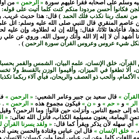
يه وسلم على أصحابه فقرأ عليهم سورة
« الرحمن »
من أوله
الجن فكانوا أحسن مردودا منكم كنت كلما أتيت على قوله:
ء من نعمك ربنا نكذب فلك الحمد
) قال: هذا حديث غريب. و
 عاصم المنقري قال للنبي صلى الله عليه وسلم: اتل علي
ها، فأعادها ثلاثا، فقال: والله إن له لطلاوة، وإن عليه لح
ا أشهد أن لا إله إلا الله وأنك رسول الله. وروي عن علي
كل شيء عروس وعروس القرآن سورة الرحمن
) .
القرآن، خلق الإنسان، علمه البيان، الشمس والقمر بحسبا
، ألا تطغوا في الميزان، وأقيموا الوزن بالقسط ولا تخس
ت الأكمام، والحب ذو العصف والريحان، فبأي آلاء ربكما تكذب
لقرآن »
قال سعيد بن جبير وعامر الشعبي:
« الرحمن »
فا
الر »
و
« حم »
و
« ن »
فيكون مجموع هذه
« الرحمن »
.
«
ه إلى جميع الناس. وأنزلت حين قالوا: وما الرحمن؟ وقيل
حمن اليمامة، يعنون مسيلمة الكذاب، فأنزل الله تعالى:
« ال
»
أي سهله لأن يذكر ويقرأ كما قال:
« ولقد يسرنا القرآن ل
.
« خلق الإنسان »
قال ابن عباس وقتادة والحسن يعني آدم
اللغات كلها. وعن ابن عباس أيضا وابن كيسان: الإنسان ها 