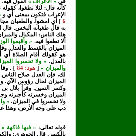
في
« الأعراف »
القول فيه.
«
كأنه قال: لئلا تطغوا، كقوله 
الإعراب فتكون بمعنى أي و
«
6
] أي امشوا. والطغيان مجاو
به قال طغيانه البخس. قال اب
هلك الناس: المكيال والميزان
ألا تطغوا فيه.
« وأقيموا الو
الميزان بالقسط والعدل. وقال
هو كقولك أقام الصلاة أي أت
بالعدل.
« ولا تخسروا الميزا
والميزان »
[
هود: 84
] . وق
لك، فإن العدل صلاح الناس. 
الميزان لحال رؤوس الآي. وقي
وكسر السين. وقرأ بلال بن 
الميزان وخسرته كأجبرته وجب
ولا تخسروا في الميزان.
« وا
دب على وجه الأرض، وهذا عا
قوله تعالى:
« فيها فاكهة »
أ
بالكسر. قال الجوهري: والكمة