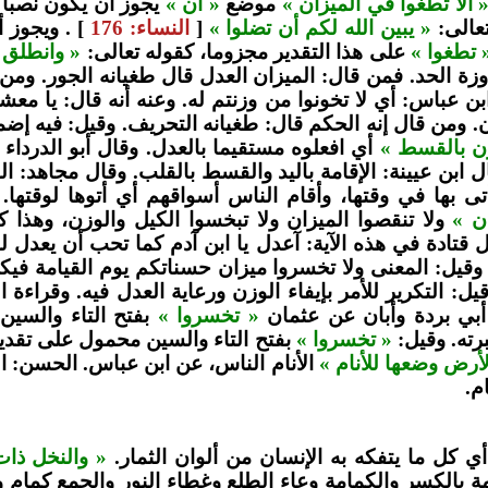
 ألا تطغوا في الميزان »
موضع
« أن »
يجوز أن يكون نصبا
تعالى:
« يبين الله لكم أن تضلوا »
[
النساء: 176
] . ويجوز أ
 تطغوا »
على هذا التقدير مجزوما، كقوله تعالى:
« وانطلق ا
زة الحد. فمن قال: الميزان العدل قال طغيانه الجور. ومن 
ن عباس: أي لا تخونوا من وزنتم له. وعنه أنه قال: يا معشر
. ومن قال إنه الحكم قال: طغيانه التحريف. وقيل: فيه إض
زن بالقسط »
أي افعلوه مستقيما بالعدل. وقال أبو الدرداء
 ابن عيينة: الإقامة باليد والقسط بالقلب. وقال مجاهد: ا
ى بها في وقتها، وأقام الناس أسواقهم أي أتوها لوقتها. أ
ن »
ولا تنقصوا الميزان ولا تبخسوا الكيل والوزن، وهذا 
ال قتادة في هذه الآية: آعدل يا ابن آدم كما تحب أن يعدل
وقيل: المعنى ولا تخسروا ميزان حسناتكم يوم القيامة ف
ل: التكرير للأمر بإيفاء الوزن ورعاية العدل فيه. وقراءة ا
أبي بردة وأبان عن عثمان
« تخسروا »
بفتح التاء والسين
رته. وقيل:
« تخسروا »
بفتح التاء والسين محمول على تقد
لأرض وضعها للأنام »
الأنام الناس، عن ابن عباس. الحسن: ا
م.
ي كل ما يتفكه به الإنسان من ألوان الثمار.
« والنخل ذات
 بالكسر والكمامة وعاء الطلع وغطاء النور والجمع كمام وأ