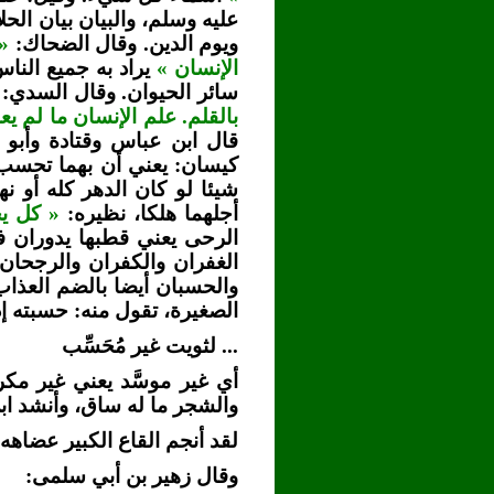
عليه وسلم، والبيان بيان الحل
ويوم الدين. وقال الضحاك:
« 
الإنسان »
يراد به جميع الن
سائر الحيوان. وقال السدي: 
بالقلم. علم الإنسان ما لم يع
قال ابن عباس وقتادة وأبو م
كيسان: يعني أن بهما تحسب ا
شيئا لو كان الدهر كله أو ن
أجلهما هلكا، نظيره:
« كل ي
الرحى يعني قطبها يدوران 
الغفران والكفران والرجحا
والحسبان أيضا بالضم العذ
الصغيرة، تقول منه: حسبته إذ
... لثويت غير مُحَسِّب
أي غير موسَّد يعني غير مك
والشجر ما له ساق، وأنشد ا
لقد أنجم القاع الكبير عضاهه 
وقال زهير بن أبي سلمى: