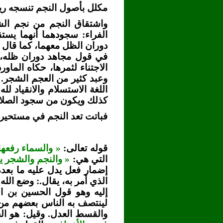
مكلل بأصول النجم تنسجه ري
واشتقاق النجم من نجم الش
الفراء: سجودهما أنهما يست
دوران الظل معهما، كما قال 
في قول مجاهد دوران ظله، و
الاجتناء لثمرها، حكاه الماو
وعبد كثير من العجم الشجر.
اللغة الاستسلام والانقياد ل
كذلك ويكون من سجود الصلاة،
فباتت تعد النجم في مستحيرة
قوله تعالى:
« والسماء رفعها
التي هي:
« والنجم والشجر 
إضمار فعل يدل عليه ما بعد
الذي أمر به، يقال.: وضع الله
إليه وهو قول الحسين بن ال
لينتصف به الناس بعضهم من 
والقسط العدل. وقيل: هو ال