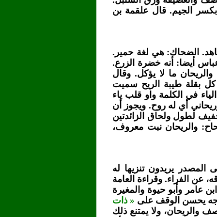
كسر الجيم. قال علقمة بن
هد. الضحاك: هي لغة حمير.
باس أيضا: أنه خضرة الزرع.
الريحان ما لا يؤكل. وقال
 كل بقلة طيبة الريح سميت
لياء في الكلمة واو قلب ياء
يحاني أي له روح. ويجوز أن
خفيف لطول ولحاق الزائدتين
صحاح: والريحان نبت معروف،
 المصدر يريدون تنزيها له
 عن الفراء. وقراءة العامة
بن عامر وأبو حيوة والمغيرة
لوجه يحسن الوقف على
« ذات
 والريحان، ولا يمتنع ذلك