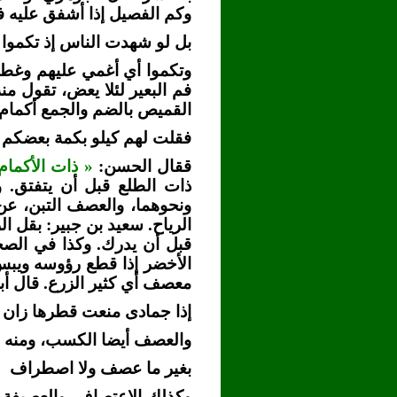
وكم الفصيل إذا أشفق عليه ف
بل لو شهدت الناس إذ تكموا ب
وتكموا أي أغمي عليهم وغطوا
فم البعير لئلا يعض، تقول م
القميص بالضم والجمع أكمام 
فقلت لهم كيلو بكمة بعضكم 
ققال الحسن:
« ذات الأكمام
ذات الطلع قبل أن يتفتق. 
ونحوهما، والعصف التبن، عن
الرياح. سعيد بن جبير: بقل ا
قبل أن يدرك. وكذا في الص
الأخضر إذا قطع رؤوسه ويب
معصف أي كثير الزرع. قال أب
إذا جمادى منعت قطرها زا
والعصف أيضا الكسب، ومنه ق
بغير ما عصف ولا اصطراف
وكذلك الاعتصاف. والعصيفة 