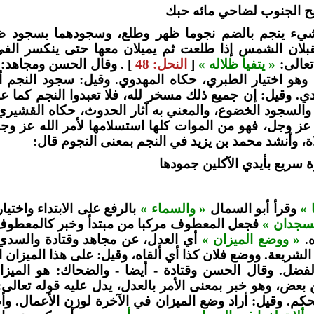
ح الجنوب لضاحي مائه حبك
يء ينجم بالضم نجوما ظهر وطلع، وسجودهما بسجود ظلا
قبلان الشمس إذا طلعت ثم يميلان معها حتى ينكسر الف
تعالى:
« يتفيأ ظلاله »
[
النحل: 48
] . وقال الحسن ومجاهد:
هو اختيار الطبري، حكاه المهدوي. وقيل: سجود النجم 
ردي. وقيل: إن جميع ذلك مسخر لله، فلا تعبدوا النجم كما ع
 والسجود الخضوع، والمعني به آثار الحدوث، حكاه القشير
له عز وجل، فهو من الموات كلها استسلامها لأمر الله عز وجل
 وأنشد محمد بن يزيد في النجم بمعنى النجوم قال:
 سريع بأيدي الآكلين جمودها
 »
وقرأ أبو السمال
« والسماء »
بالرفع على الابتداء واختي
يسجدان »
فجعل المعطوف مركبا من مبتدأ وخبر كالمعطوف 
ه.
« ووضع الميزان »
أي العدل، عن مجاهد وقتادة والسدي
 الشريعة. ووضع فلان كذا أي ألقاه، وقيل: على هذا الميزان ال
فضل. وقال الحسن وقتادة - أيضا - والضحاك: هو الميزا
بعض، وهو خبر بمعنى الأمر بالعدل، يدل عليه قوله تعالى
حكم. وقيل: أراد وضع الميزان في الآخرة لوزن الأعمال. 