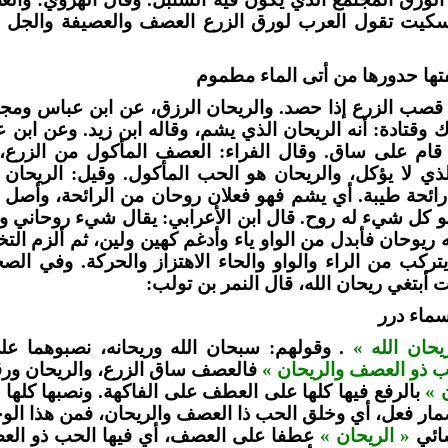
لسكيت تقول العرب لورق الزرع العصف والعصيفة والجل ب
ها حدورها من أتى الماء مطموم
قصب الزرع إذا حصد. والريحان الرزق، عن ابن عباس ومجا
وقتادة: أنه الريحان الذي يشم، وقاله ابن زيد. وعن ابن ع
قام على ساق. وقال الفراء: العصف المأكول من الزرع، و
ذي لا يؤكل، والريحان هو الحب المأكول. وقيل: الريحان
ا رائحة طيبة. أي يشم فهو فعلان روحان من الرائحة، وأصل ا
هو كل شيء له روح. قال ابن الأعرابي: يقال شيء روحاني ور
ريوحان فأبدل من الواو ياء وأدغم كهين ولين، ثم ألزم الت
يتركب من الراء والواو والحاء الاهتزاز والحركة. وفي ال
أبتغي ريحان الله، قال النمر بن تولب:
سماء درر
يحان الله »
. وقولهم: سبحان الله وريحانه، نصبوهما على
ب ذو العصف والريحان »
فالعصف ساق الزرع، والريحان ورقه،
 »
بالرفع فيها كلها على العطف على الفاكهة. ونصبها كلها ا
مار فعل، أي وخلق الحب ذا العصف والريحان، فمن هذا ا
ائي
« الريحان »
عطفا على العصف، أي فيها الحب ذو العصف