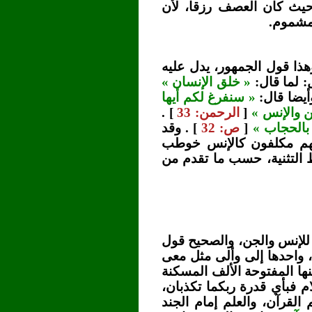
حيث كان العصف رزقا، لأن
لمشموم.
هذا قول الجمهور، يدل عليه
: لما قال:
« خلق الإنسان »
أيضا قال:
« سنفرغ لكم أيها
ن والإنس »
[
الرحمن: 33
] .
بالحجاب »
[
ص: 32
] . وقد
أنهم مكلفون كالإنس خوطب
 التثنية، حسب ما تقدم من
للإنس والجن، والصحيح قول
، واحدها إلى وألى مثل معى
ا المفتوحة الألف المسكنة
لام فبأي قدرة ربكما تكذبان،
لقرآن، والعلم إمام الجند