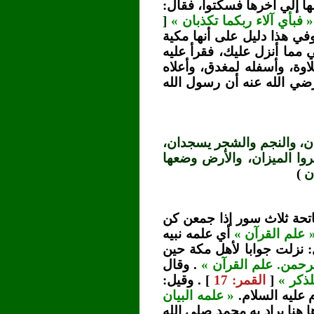
ا إلي آخرها فسكتوا، فقال:
« فبأي آلاء ربكما تكذبان »
[
في هذا دليل على أنها مكية
 مما أنزل عليك، فقرأ عليه
لاوة، وأسفله لمغدق، وأعلاه
 رضي الله عنه أن رسول الله
ن، والنجم والشجر يسجدان،
روا الميزان، والأرض وضعها
ان
)
تحة ثلاث سور إذا جمعن كن
 علم القرآن »
أي علمه نبيه
: نزلت جوابا لأهل مكة حين
رحمن. علم القرآن »
. وقال
لذكر »
[
القمر: 17
] . وقيل:
 عليه السلام.
« علمه البيان
هنا يراد به محمد صلى الله