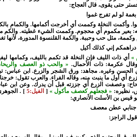
ستر حتى يقوى، قال العجاج:
غمة لو لم تفرج غموا
. وأكمت النخلة وكممت أي أخرجت أكمامها. والكمام بالكس
نه: بعير مكموم أي محجوم. وكممت الشيء غطيته. والكم م
وكممة، مثل حب وحببة. والكمة القلنسوة المدورة، لأنها ت
دراهمكم إني كذلك أكيل
 »
أي ذات الليف فإن النخلة قد تكمم بالليف، وكمامها ليفها
وقال عكرمة: ذات الأحمال.
« والحب ذو العصف والريحا
 الحسن وغيره. مجاهد: ورق الشجر والزرع. ابن عباس: تب
لزرع أي أول ما ينبت منه، وقاله الفراء. والعرب تقول: خرجن
حاح: وعصفت الزرع أي جززته قبل أن يدرك. وعن ابن عبا
س، نظيره:
« فجعلهم كعصف مأكول »
[
الفيل:5
] . الجوهر
و قيس بن الأسلت الأنصاري:
ن جنابي عطن معصف
ول الراجز:
الورق المجتمع الذي يكون فيه السنبل. وقال الهروي: وال