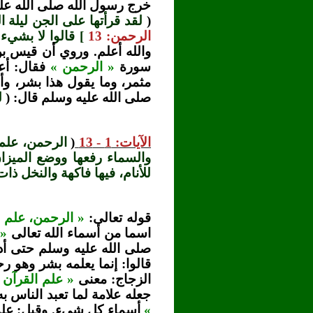
خرج رسول الله صلى الله عل
(
لقد قرأتها على الجن ليلة 
الرحمن: 13
] قالوا لا بشي
والله أعلم. وروي أن قيس بن
سورة
« الرحمن »
فقال: أعد
مثمر، وما يقول هذا بشر، وأن
صلى الله عليه وسلم قال: (
ل
الآيات: 1 - 13
(
الرحمن، علم 
والسماء رفعها ووضع الميزان
للأنام، فيها فاكهة والنخل ذا
قوله تعالى:
« الرحمن، علم ا
اسما من أسماء الله تعالى
« 
صلى الله عليه وسلم حتى أدا
قالوا: إنما يعلمه بشر وهو ر
الزجاج: معنى
« علم القرآن 
جعله علامة لما تعبد الناس به
»
أسماء كل شيء. وقيل: علمه 