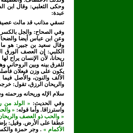
وحكى الثعلبي: وقال ابن ا
عبدة:
تسقي مذانب قد مالت عصيفت
وفي الصحاح: والجل بالكسر 
وعن ابن عباس أيضا والضحاك 
وقال سعيد بن جبير: هو ما 
الكلبي: إن العصف الورق ال
ريحانا، لأن الإنسان يراح له
للفرق بينه وبين الروحاني و
يكون على وزن فيعلان فأصله 
الألف والنون، والأصل فيما 
والريحان الرزق، تقول: خرجت 
سلام الإله وريحانه ورحمته و
وفي الحديث:
« الولد من ر
واسترزاقا. وأما قوله:
« والح
« والحب ذو العصف والريحان
عطفا على الأرض. وقيل: بإض
الأكمام »
. وجر حمزة والكس