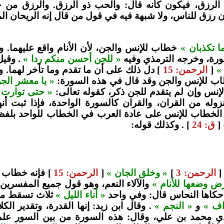
لرزق، فيكون كأنه قال: والحب ذو الرزق. والرزق من 
ن رزق للناس، ولا شبهة فيه في قول من قال إنه الريحان ا
ا تكذبان »
خطاب للإنس والجن، لأن الأنام واقع عليهما. و
ورة، وخرجه الترمذي وفيه
« للجن أحسن منكم ردا »
. وقيل
»
[
الرحمن: 15
] دل ذلك على أن ما تقدم وما تأخر لهما. و
اب للإنس والجن وقد قال في هذه السورة:
« يا معشر الج
إنس وإن لم يتقدم للجن ذكر، كقوله تعالى:
« حتى توارت 
وله من القران، والقران كالسورة الواحدة، فإذا ثبت 
: الخطاب للإنس على عادة العرب في الخطاب للواحد بلفظ
[
ق: 24
] . وكذلك قوله:
الرحمن: 3
]
« وخلق الجان »
[
الرحمن: 15
] فإنه خطاب 
رض وضعها للأنام »
والآلاء النعم، وهو قول جميع المفسرين
 حكاها النحاس قال: وفي واحد
« أناء الليل »
ثلاث تسقط منه
اف »
و
« النجم »
. وقال ابن زيد: إنها القدرة، وتقدير الك
مذي محمد بن علي، وقال: هذه السورة من بين السور علم ا