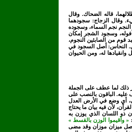
لهما، قاله الضحاك. وقال
يء. وقال الزجاج: سجودهما
 النجم نجم السماء، وسجوده
أفوله، وسجود الشجر إمكان
بد قوم من الصابئين النجوم،
ي. النحاس: أصل السجود في
 وانقيادها له، ومن الحيوان
ار ذلك لما عطف على الجملة
عليه. الباقون بالنصب على
، أي وضع في الأرض العدل
قرآن، لأن فيه بيان ما يحتاج
ن ذو اللسان الذي يوزن به
:
« وأقيموا الوزن بالقسط »
وأصل ميزان موزان وقد مضى