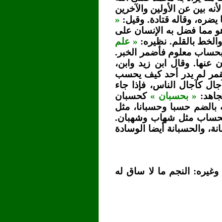
أنه بين عن الأولين والآخرين
 يضره، وقاله قتادة. وقيل:
«
هو مما فضل به الإنسان على
والخط بالقلم. نظيره:
« علم
بحساب معلوم فأضمر الخبر.
 عنها. وقال ابن زيد وابن،
القمر لم يدر أحد كيف يحسب
جال كآجال الناس، فإذا جاء
جاهد:
« بحسبان »
كحسبان
بالضم حسبا وحسبانا، مثل
الحساب مثل شهاب وشهبان.
ة، والحسبانة أيضا الوسادة
غيره: النجم ما لا ساق له