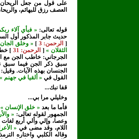
على قول من جعل الريحان ا
العصف رزق للبهائم، والريحا
قوله تعالى:
« فبأي آلاء ربكم
حديث جابر المذكور أول الس
[
الرحمن: 3
]
« وخلق الجان 
الثقلان »
[
الرحمن: 31
] خط
الجرجاني: خاطب الجن مع ال
سبق ذكر الجن فيما سبق نز
الجنسان بهذه الآيات. وقيل
القول في
« ألقيا في جهنم »
قفا نبك...
وخليلي مرا بي...
فأما ما بعد
« خلق الإنسان »
[
الجمهور لقوله تعالى:
« والأ
وعصا، وإلي وألي أربع لغات
اللام، وقد مضى في
« الأعر
وقاله الكلبي واختاره التر