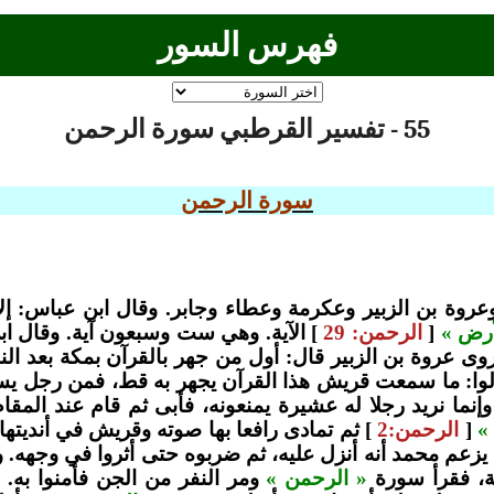
فهرس السور
55 - تفسير القرطبي سورة الرحمن
سورة الرحمن
وة بن الزبير وعكرمة وعطاء وجابر. وقال ابن عباس: إلا 
أرض »
[
الرحمن: 29
] الآية. وهي ست وسبعون آية. وقال ا
روى عروة بن الزبير قال: أول من جهر بالقرآن بمكة بعد ال
لوا: ما سمعت قريش هذا القرآن يجهر به قط، فمن رجل ي
 وإنما نريد رجلا له عشيرة يمنعونه، فأبى ثم قام عند المق
»
[
الرحمن:2
] ثم تمادى رافعا بها صوته وقريش في أنديتها، 
 يزعم محمد أنه أنزل عليه، ثم ضربوه حتى أثروا في وجهه. 
ة، فقرأ سورة
« الرحمن »
ومر النفر من الجن فأمنوا به.