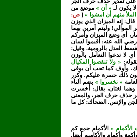
 على تقدير حذف حرف الجر
لا يكون لـ
« أن »
موضع من
لملأ منهم أن امشوا »
[
ص:
قال: إنه الميزان الذي يوزن
 الموالي! وليتم أمرين بهما
مار، أي وضع الميزان وأمركم
 رضي الله عنه: أقيموا لسان
لقسط العدل بالرومية. وقيل:
ي لا تدعوا التعامل بالوزن
كقوله:
« ولا تنقصوا المكيال
 لك، وأوف كما تحب أن يوفى
يكون ذلك حسرة عليكم. وكرر
لعامة
« تخسروا »
بضم التاء
 وهما لغتان، يقال: أخسرت
ير حذف حرف الجر، والمعنى
لجن والإنس. الضحاك: كل ما
 الأكمام »
الأكمام جمع كم
كمة وأكمام والأكاميم أيضا.