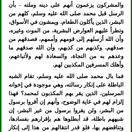
والمشركون يزعمون أنهم على دينه وملته - بأن
الرسل قبل محمد صلى الله عليه وسلم، كلهم من
البشر، الذين يأكلون الطعام، ويمشون في الأسواق،
وتطرأ عليهم العوارض البشرية، من الموت وغيره،
وأن الله أرسلهم إلى قومهم وأممهم، فصدقهم من
صدقهم، وكذبهم من كذبهم، وأن الله صدقهم ما
وعدهم به من النجاة، والسعادة لهم ولأتباعهم،
وأهلك المسرفين المكذبين لهم.
فما بال محمد صلى الله عليه وسلم، تقام الشبه
الباطلة على إنكار رسالته، وهي موجودة في إخوانه
المرسلين، الذين يقر بهم المكذبون لمحمد؟ فهذا
إلزام لهم في غاية الوضوح، وأنهم إن أقروا برسول
من البشر، ولن يقروا برسول من غير البشر، إن
شبههم باطلة، قد أبطلوها هم بإقرارهم بفسادها،
وتناقضهم بها، فلو قدر انتقالهم من هذا إلى إنكار