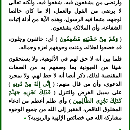
وارتضى من يشفعون فيه، شفعوا فيه، ولكنه تعالى
لا يرضى من القول والعمل، إلا ما كان خالصا
لوجهه، متبعا فيه الرسول، وهذه الآية من أدلة إثبات
الشفاعة، وأن الملائكة يشفعون.
(
وَهُمْ مِنْ خَشْيَتِهِ مُشْفِقُونَ
) أي: خائفون وجلون،
قد خضعوا لجلاله، وعنت وجوههم لعزه وجماله.
فلما بين أنه لا حق لهم في الألوهية، ولا يستحقون
شيئا من العبودية بما وصفهم به من الصفات
المقتضية لذلك، ذكر أيضا أنه لا حظ لهم، ولا بمجرد
الدعوى، وأن من قال منهم: (
إِنِّي إِلَهٌ مِنْ دُونِهِ
)
على سبيل الفرض والتنزل (
فَذَلِكَ نَجْزِيهِ جَهَنَّمَ
كَذَلِكَ نَجْزِي الظَّالِمِينَ
) وأي ظلم أعظم من ادعاء
المخلوق الناقص، الفقير إلى الله من جميع الوجوه
مشاركة الله في خصائص الإلهية والربوبية؟
«
»