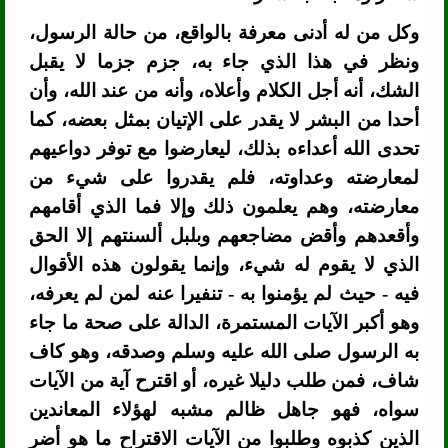
وكل من له أدنى معرفة بالواقع، من حالة الرسول،
ونظر في هذا الذي جاء به، جزم جزما لا يقبل
الشك، أنه أجل الكلام وأعلاه، وأنه من عند الله، وأن
أحدا من البشر لا يقدر على الإتيان بمثل بعضه، كما
تحدى الله أعداءه بذلك، ليعارضوا مع توفر دواعيهم
لمعارضته وعداوته، فلم يقدروا على شيء من
معارضته، وهم يعلمون ذلك وإلا فما الذي أقامهم
وأقعدهم وأقض مضاجعهم وبلبل ألسنتهم إلا الحق
الذي لا يقوم له شيء، وإنما يقولون هذه الأقوال
فيه - حيث لم يؤمنوا به - تنفيرا عنه لمن لم يعرفه،
وهو أكبر الآيات المستمرة، الدالة على صحة ما جاء
به الرسول صلى الله عليه وسلم وصدقه، وهو كاف
شاف، فمن طلب دليلا غيره، أو اقترح آية من الآيات
سواه، فهو جاهل ظالم مشبه لهؤلاء المعاندين
الذين كذبوه وطلبوا من الآيات الاقتراح ما هو أضر