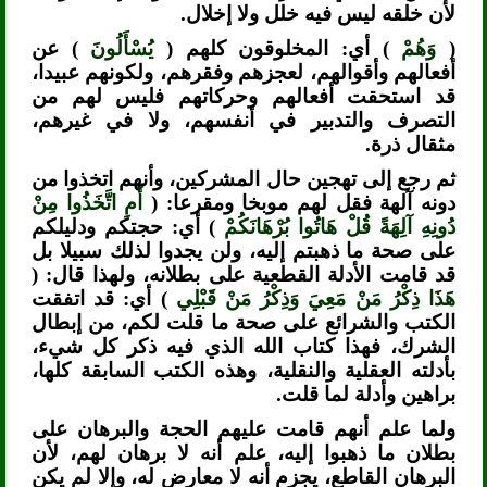
لأن خلقه ليس فيه خلل ولا إخلال.
(
وَهُمْ
) أي: المخلوقون كلهم (
يُسْأَلُونَ
) عن
أفعالهم وأقوالهم، لعجزهم وفقرهم، ولكونهم عبيدا،
قد استحقت أفعالهم وحركاتهم فليس لهم من
التصرف والتدبير في أنفسهم، ولا في غيرهم،
مثقال ذرة.
ثم رجع إلى تهجين حال المشركين، وأنهم اتخذوا من
دونه آلهة فقل لهم موبخا ومقرعا: (
أَمِ اتَّخَذُوا مِنْ
دُونِهِ آلِهَةً قُلْ هَاتُوا بُرْهَانَكُمْ
) أي: حجتكم ودليلكم
على صحة ما ذهبتم إليه، ولن يجدوا لذلك سبيلا بل
قد قامت الأدلة القطعية على بطلانه، ولهذا قال: (
هَذَا ذِكْرُ مَنْ مَعِيَ وَذِكْرُ مَنْ قَبْلِي
) أي: قد اتفقت
الكتب والشرائع على صحة ما قلت لكم، من إبطال
الشرك، فهذا كتاب الله الذي فيه ذكر كل شيء،
بأدلته العقلية والنقلية، وهذه الكتب السابقة كلها،
براهين وأدلة لما قلت.
ولما علم أنهم قامت عليهم الحجة والبرهان على
بطلان ما ذهبوا إليه، علم أنه لا برهان لهم، لأن
البرهان القاطع، يجزم أنه لا معارض له، وإلا لم يكن