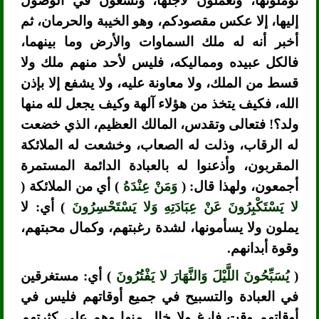
تؤملونها، وتعملون لأجلها، وتسعون في الوصول
إليها، إلا عكس مقصودكم، وهو الخيبة والحرمان، ثم
أخبر أنه له ملك السماوات والأرض وما بينهما،
فالكل عبيده ومماليكه، فليس لأحد منهم ملك ولا
قسط من الملك، ولا معاونة عليه، ولا يشفع إلا بإذن
الله، فكيف يتخذ من هؤلاء آلهة وكيف يجعل لله منها
ولد؟! فتعالى وتقدس، المالك العظيم، الذي خضعت
له الرقاب، وذلت له الصعاب، وخشعت له الملائكة
المقربون، وأذعنوا له بالعبادة الدائمة المستمرة
أجمعون، ولهذا قال: (
وَمَنْ عِنْدَهُ
) أي من الملائكة (
لا يَسْتَكْبِرُونَ عَنْ عِبَادَتِهِ وَلا يَسْتَحْسِرُونَ
) أي: لا
يملون ولا يسأمونها، لشدة رغبتهم، وكمال محبتهم،
وقوة أبدانهم.
(
يُسَبِّحُونَ اللَّيْلَ وَالنَّهَارَ لا يَفْتُرُونَ
) أي: مستغرقين
في العبادة والتسبيح في جميع أوقاتهم فليس في
أوقاتهم وقت فارغ ولا خال منها وهم على كثرتهم