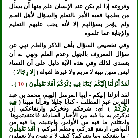
وفروعه إذا لم يكن عند الإنسان علم منها أن يسأل
من يعلمها ففيه الأمر بالتعلم والسؤال لأهل العلم
ولم يؤمر بسؤالهم إلا لأنه يجب عليهم التعليم
والإجابة عما علموه
وفي تخصيص السؤال بأهل الذكر والعلم نهي عن
سؤال المعروف بالجهل وعدم العلم ونهي له أن
يتصدى لذلك وفي هذه الآية دليل على أن النساء
ليس منهن نبية لا مريم ولا غيرها لقوله (
إِلا رِجَالا
)
لَقَدْ أَنْزَلْنَا إِلَيْكُمْ كِتَابًا فِيهِ ذِكْرُكُمْ أَفَلا تَعْقِلُونَ (
10
) .
لقد أنزلنا إليكم - أيها المرسل إليهم، محمد بن عبد
الله بن عبد المطلب - كتابا جليلا وقرآنا مبينا (
فِيهِ
ذِكْرُكُمْ
) أي: شرفكم وفخركم وارتفاعكم، إن
تذكرتم به ما فيه من الأخبار الصادقة فاعتقدتموها،
وامتثلتم ما فيه من الأوامر، واجتنبتم ما فيه من
النواهي، ارتفع قدركم، وعظم أمركم، (
أَفَلا تَعْقِلُونَ
) ما ينفعكم وما يضركم؟ كيف لا ترضون ولا تعملون