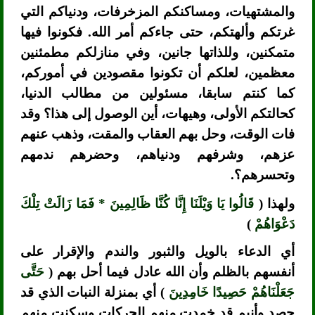
والمشتهيات، ومساكنكم المزخرفات، ودنياكم التي
غرتكم وألهتكم، حتى جاءكم أمر الله. فكونوا فيها
متمكنين، وللذاتها جانين، وفي منازلكم مطمئنين
معظمين، لعلكم أن تكونوا مقصودين في أموركم،
كما كنتم سابقا، مسئولين من مطالب الدنيا،
كحالتكم الأولى، وهيهات، أين الوصول إلى هذا؟ وقد
فات الوقت، وحل بهم العقاب والمقت، وذهب عنهم
عزهم، وشرفهم ودنياهم، وحضرهم ندمهم
وتحسرهم؟.
ولهذا (
قَالُوا يَا وَيْلَنَا إِنَّا كُنَّا ظَالِمِينَ * فَمَا زَالَتْ تِلْكَ
دَعْوَاهُمْ
)
أي الدعاء بالويل والثبور والندم والإقرار على
أنفسهم بالظلم وأن الله عادل فيما أحل بهم (
حَتَّى
جَعَلْنَاهُمْ حَصِيدًا خَامِدِينَ
) أي بمنزلة النبات الذي قد
حصد وأنيم قد خمدت منهم الحركات وسكنت منهم