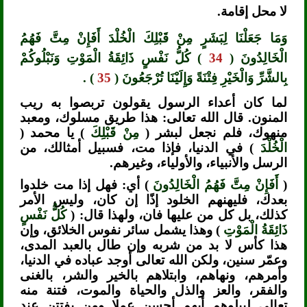
لا محل إقامة.
وَمَا جَعَلْنَا لِبَشَرٍ مِنْ قَبْلِكَ الْخُلْدَ أَفَإِنْ مِتَّ فَهُمُ
الْخَالِدُونَ (
34
) كُلُّ نَفْسٍ ذَائِقَةُ الْمَوْتِ وَنَبْلُوكُمْ
بِالشَّرِّ وَالْخَيْرِ فِتْنَةً وَإِلَيْنَا تُرْجَعُونَ (
35
) .
لما كان أعداء الرسول يقولون تربصوا به ريب
المنون. قال الله تعالى: هذا طريق مسلوك، ومعبد
منهوك، فلم نجعل لبشر (
مِنْ قَبْلِكَ
) يا محمد (
الْخُلْدَ
) في الدنيا، فإذا مت، فسبيل أمثالك، من
الرسل والأنبياء، والأولياء، وغيرهم.
(
أَفَإِنْ مِتَّ فَهُمُ الْخَالِدُونَ
) أي: فهل إذا مت خلدوا
بعدك، فليهنهم الخلود إذًا إن كان، وليس الأمر
كذلك، بل كل من عليها فان، ولهذا قال: (
كُلُّ نَفْسٍ
ذَائِقَةُ الْمَوْتِ
) وهذا يشمل سائر نفوس الخلائق، وإن
هذا كأس لا بد من شربه وإن طال بالعبد المدى،
وعمّر سنين، ولكن الله تعالى أوجد عباده في الدنيا،
وأمرهم، ونهاهم، وابتلاهم بالخير والشر، بالغنى
والفقر، والعز والذل والحياة والموت، فتنة منه
تعالى ليبلوهم أيهم أحسن عملا ومن يفتتن عند