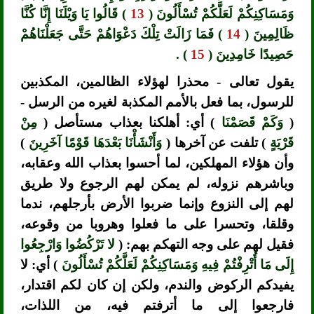
وَمَسَاكِنِكُمْ لَعَلَّكُمْ تُسْأَلُونَ (
13
) قَالُوا يَا وَيْلَنَا إِنَّا كُنَّا
ظَالِمِينَ (
14
) فَمَا زَالَتْ تِلْكَ دَعْوَاهُمْ حَتَّى جَعَلْنَاهُمْ
حَصِيدًا خَامِدِينَ (
15
) .
يقول تعالى - محذرا لهؤلاء الظالمين، المكذبين
للرسول، بما فعل بالأمم المكذبة لغيره من الرسل -
(
وَكَمْ قَصَمْنَا
) أي: أهلكنا بعذاب مستأصل (
مِنْ
قَرْيَةٍ
) تلفت عن آخرها (
وَأَنْشَأْنَا بَعْدَهَا قَوْمًا آخَرِينَ
)
وأن هؤلاء المهلكين، لما أحسوا بعذاب الله وعقابه،
وباشرهم نزوله، لم يمكن لهم الرجوع ولا طريق
لهم إلى النزوع وإنما ضربوا الأرض بأرجلهم، ندما
وقلقا، وتحسرا على ما فعلوا وهروبا من وقوعه،
فقيل لهم على وجه التهكم بهم: (
لا تَرْكُضُوا وَارْجِعُوا
إِلَى مَا أُتْرِفْتُمْ فِيهِ وَمَسَاكِنِكُمْ لَعَلَّكُمْ تُسْأَلُونَ
) أي: لا
يفيدكم الركوض والندم، ولكن إن كان لكم اقتدار،
فارجعوا إلى ما أترفتم فيه، من اللذات،