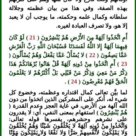
بهذه الصفة، وفي هذا من بيان عظمته وجلالة
سلطانه وكمال علمه وحكمته، ما يوجب أن لا يعبد
إلا هو، ولا تصرف العبادة لغيره.
أَمِ اتَّخَذُوا آلِهَةً مِنَ الأَرْضِ هُمْ يُنْشِرُونَ (
21
) لَوْ كَانَ
فِيهِمَا آلِهَةٌ إِلا اللَّهُ لَفَسَدَتَا فَسُبْحَانَ اللَّهِ رَبِّ الْعَرْشِ
عَمَّا يَصِفُونَ (
22
) لا يُسْأَلُ عَمَّا يَفْعَلُ وَهُمْ يُسْأَلُونَ (
23
) أَمِ اتَّخَذُوا مِنْ دُونِهِ آلِهَةً قُلْ هَاتُوا بُرْهَانَكُمْ هَذَا
ذِكْرُ مَنْ مَعِيَ وَذِكْرُ مَنْ قَبْلِي بَلْ أَكْثَرُهُمْ لا يَعْلَمُونَ
الْحَقَّ فَهُمْ مُعْرِضُونَ (
24
) .
لما بيَّن تعالى كمال اقتداره وعظمته، وخضوع كل
شيء له، أنكر على المشركين الذين اتخذوا من دون
الله آلهة من الأرض، في غاية العجز وعدم القدرة (
هُمْ يُنْشِرُونَ
) استفهام بمعنى النفي، أي: لا يقدرون
على نشرهم وحشرهم، يفسرها قوله تعالى:
وَاتَّخَذُوا مِنْ دُونِهِ آلِهَةً لا يَخْلُقُونَ شَيْئًا وَهُمْ يُخْلَقُونَ
وَلا يَمْلِكُونَ لأَنْفُسِهِمْ ضَرًّا وَلا نَفْعًا وَلا يَمْلِكُونَ مَوْتًا