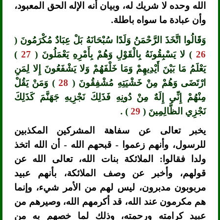
الله وحده لا شريك له، وبيان أنه الإله الحق المعبود،
وأن عبادة ما سواه باطلة.
وَقَالُوا اتَّخَذَ الرَّحْمَنُ وَلَدًا سُبْحَانَهُ بَلْ عِبَادٌ مُكْرَمُونَ (
26
) لا يَسْبِقُونَهُ بِالْقَوْلِ وَهُمْ بِأَمْرِهِ يَعْمَلُونَ (
27
)
يَعْلَمُ مَا بَيْنَ أَيْدِيهِمْ وَمَا خَلْفَهُمْ وَلا يَشْفَعُونَ إِلا لِمَنِ
ارْتَضَى وَهُمْ مِنْ خَشْيَتِهِ مُشْفِقُونَ (
28
) وَمَنْ يَقُلْ
مِنْهُمْ إِنِّي إِلَهٌ مِنْ دُونِهِ فَذَلِكَ نَجْزِيهِ جَهَنَّمَ كَذَلِكَ
نَجْزِي الظَّالِمِينَ (
29
) .
يخبر تعالى عن سفاهة المشركين المكذبين
للرسول، وأنهم زعموا - قبحهم الله - أن الله اتخذ
ولدا فقالوا: الملائكة بنات الله، تعالى الله عن
قولهم، وأخبر عن وصف الملائكة، بأنهم عبيد
مربوبون مدبرون، ليس لهم من الأمر شيء، وإنما
هم مكرمون عند الله، قد أكرمهم الله، وصيرهم من
عبيد كرامته ورحمته، وذلك لما خصهم به من