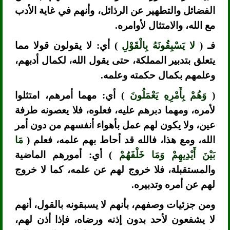
الفضائل والتطهير عن الرذائل، وأنهم في غاية الأدب
مع الله، والامتثال لأوامره.
فـ (
لا يَسْبِقُونَهُ بِالْقَوْلِ
) أي: لا يقولون قولا مما
يتعلق بتدبير المملكة، حتى يقول الله، لكمال أدبهم،
وعلمهم بكمال حكمته وعلمه.
(
وَهُمْ بِأَمْرِهِ يَعْمَلُونَ
) أي: مهما أمرهم، امتثلوا
لأمره، ومهما دبرهم عليه، فعلوه، فلا يعصونه طرفة
عين، ولا يكون لهم عمل بأهواء أنفسهم من دون أمر
الله، ومع هذا، فالله قد أحاط بهم علمه، فعلم (
مَا
بَيْنَ أَيْدِيهِمْ وَمَا خَلْفَهُمْ
) أي: أمورهم الماضية
والمستقبلة، فلا خروج لهم عن علمه، كما لا خروج
لهم عن أمره وتدبيره.
ومن جزئيات وصفهم، بأنهم لا يسبقونه بالقول، أنهم
لا يشفعون لأحد بدون إذنه ورضاه، فإذا أذن لهم،