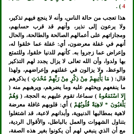
) .
4
هذا تعجب من حالة الناس، وأنه لا ينجع فيهم تذكير،
ولا يرعون إلى نذير، وأنهم قد قرب حسابهم،
ومجازاتهم على أعمالهم الصالحة والطالحة، والحال
أنهم في غفلة معرضون، أي: غفلة عما خلقوا له،
وإعراض عما زجروا به. كأنهم للدنيا خلقوا، وللتمتع
بها ولدوا، وأن الله تعالى لا يزال يجدد لهم التذكير
والوعظ، ولا يزالون في غفلتهم وإعراضهم، ولهذا
قال: (
مَا يَأْتِيهِمْ مِنْ ذِكْرٍ مِنْ رَبِّهِمْ مُحْدَثٍ
) يذكرهم
ما ينفعهم ويحثهم عليه وما يضرهم، ويرهبهم منه (
إِلا اسْتَمَعُوهُ
) سماعا، تقوم عليهم به الحجة، (
وَهُمْ
يَلْعَبُونَ * لاهِيَةً قُلُوبُهُمْ
) أي: قلوبهم غافلة معرضة
لاهية بمطالبها الدنيوية، وأبدانهم لاعبة، قد اشتغلوا
بتناول الشهوات والعمل بالباطل، والأقوال الردية،
مع أن الذي ينبغي لهم أن يكونوا بغير هذه الصفة،