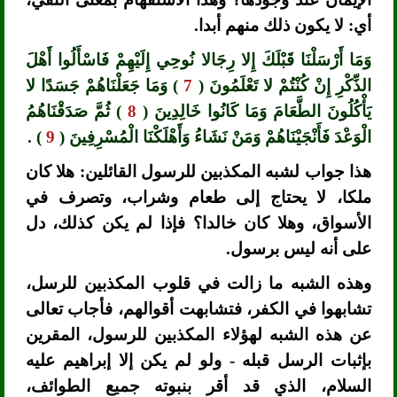
أي: لا يكون ذلك منهم أبدا.
وَمَا أَرْسَلْنَا قَبْلَكَ إِلا رِجَالا نُوحِي إِلَيْهِمْ فَاسْأَلُوا أَهْلَ
الذِّكْرِ إِنْ كُنْتُمْ لا تَعْلَمُونَ (
7
) وَمَا جَعَلْنَاهُمْ جَسَدًا لا
يَأْكُلُونَ الطَّعَامَ وَمَا كَانُوا خَالِدِينَ (
8
) ثُمَّ صَدَقْنَاهُمُ
الْوَعْدَ فَأَنْجَيْنَاهُمْ وَمَنْ نَشَاءُ وَأَهْلَكْنَا الْمُسْرِفِينَ (
9
) .
هذا جواب لشبه المكذبين للرسول القائلين: هلا كان
ملكا، لا يحتاج إلى طعام وشراب، وتصرف في
الأسواق، وهلا كان خالدا؟ فإذا لم يكن كذلك، دل
على أنه ليس برسول.
وهذه الشبه ما زالت في قلوب المكذبين للرسل،
تشابهوا في الكفر، فتشابهت أقوالهم، فأجاب تعالى
عن هذه الشبه لهؤلاء المكذبين للرسول، المقرين
بإثبات الرسل قبله - ولو لم يكن إلا إبراهيم عليه
السلام، الذي قد أقر بنبوته جميع الطوائف،