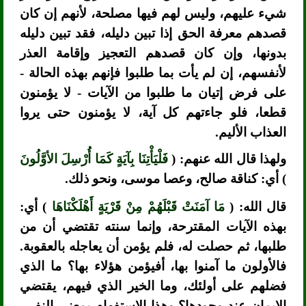
شيء عليهم، وليس لهم فيها مصلحة، لأنهم إن كان
قصدهم معرفة الحق إذا تبين دليله، فقد تبين دليله
بدونها، وإن كان قصدهم التعجيز وإقامة العذر
لأنفسهم، إن لم يأت بما طلبوا فإنهم بهذه الحالة -
على فرض إتيان ما طلبوا من الآيات - لا يؤمنون
قطعا، فلو جاءتهم كل آية، لا يؤمنون حتى يروا
العذاب الأليم.
ولهذا قال الله عنهم: (
فَلْيَأْتِنَا بِآيَةٍ كَمَا أُرْسِلَ الأوَّلُونَ
) أي: كناقة صالح، وعصا موسى، ونحو ذلك.
قال الله: (
مَا آمَنَتْ قَبْلَهُمْ مِنْ قَرْيَةٍ أَهْلَكْنَاهَا
) أي:
بهذه الآيات المقترحة، وإنما سنته تقتضي أن من
طلبها، ثم حصلت له، فلم يؤمن أن يعاجله بالعقوبة.
فالأولون ما آمنوا بها، أفيؤمن هؤلاء بها؟ ما الذي
فضلهم على أولئك، وما الخير الذي فيهم، يقتضي
الإيمان عند وجودها؟ وهذا الاستفهام بمعنى النفي،