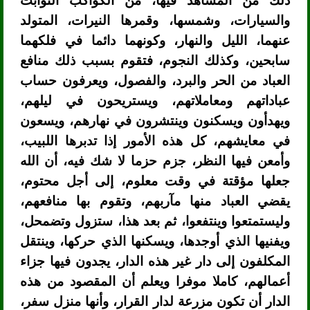
ذلك من المشاهد فيها، من الكواكب الثوابت
والسيارات، وشمسها، وقمرها النيرات، المتولد
عنهما، الليل والنهار، وكونهما دائما في فلكهما
سابحين، وكذلك النجوم، فتقوم بسبب ذلك منافع
العباد من الحر والبرد، والفصول، ويعرفون حساب
عباداتهم ومعاملاتهم، ويستريحون في ليلهم،
ويهدأون ويسكنون وينتشرون في نهارهم، ويسعون
في معايشهم، كل هذه الأمور إذا تدبرها اللبيب،
وأمعن فيها النظر، جزم حزما لا شك فيه، أن الله
جعلها مؤقتة في وقت معلوم، إلى أجل محتوم،
يقضي العباد منها مآربهم، وتقوم بها منافعهم،
وليستمتعوا وينتفعوا، ثم بعد هذا، ستزول وتضمحل،
ويفنيها الذي أوجدها، ويسكنها الذي حركها، وينتقل
المكلفون إلى دار غير هذه الدار، يجدون فيها جزاء
أعمالهم، كاملا موفرا ويعلم أن المقصود من هذه
الدار أن تكون مزرعة لدار القرار، وأنها منزل سفر،