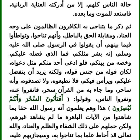
حالة الناس كلهم، إلا من أدركته العناية الربانية،
فاستعد للموت وما بعده.
ثم ذكر ما يتناجى به الكافرون الظالمون على وجه
العناد، ومقابلة الحق بالباطل، وأنهم تناجوا، وتواطأوا
فيما بينهم، أن يقولوا في الرسول صلى الله عليه
وسلم، إنه بشر مثلكم، فما الذي فضله عليكم،
وخصه من بينكم، فلو ادعى أحد منكم مثل دعواه،
لكان قوله من جنس قوله، ولكنه يريد أن يتفضل
عليكم، ويرأس فيكم، فلا تطيعوه، ولا تصدقوه، وأنه
ساحر، وما جاء به من القرآن سحر، فانفروا عنه،
ونفروا الناس، وقولوا: (
أَفَتَأْتُونَ السِّحْرَ وَأَنْتُمْ
تُبْصِرُونَ
) هذا وهم يعلمون أنه رسول الله حقا بما
شاهدوا من الآيات الباهرة ما لم يشاهد غيرهم،
ولكن حملهم على ذلك الشقاء والظلم والعناد، والله
تعالى قد أحاط علما بما تناجوا به، وسيجازيهم عليه،