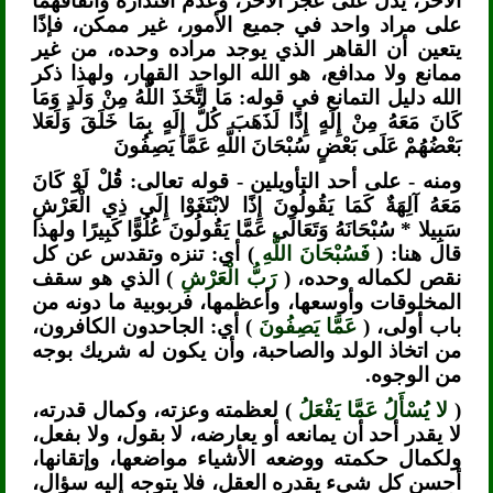
الآخر، يدل على عجز الآخر، وعدم اقتداره واتفاقهما
على مراد واحد في جميع الأمور، غير ممكن، فإذًا
يتعين أن القاهر الذي يوجد مراده وحده، من غير
ممانع ولا مدافع، هو الله الواحد القهار، ولهذا ذكر
الله دليل التمانع في قوله: مَا اتَّخَذَ اللَّهُ مِنْ وَلَدٍ وَمَا
كَانَ مَعَهُ مِنْ إِلَهٍ إِذًا لَذَهَبَ كُلُّ إِلَهٍ بِمَا خَلَقَ وَلَعَلا
بَعْضُهُمْ عَلَى بَعْضٍ سُبْحَانَ اللَّهِ عَمَّا يَصِفُونَ
ومنه - على أحد التأويلين - قوله تعالى: قُلْ لَوْ كَانَ
مَعَهُ آلِهَةٌ كَمَا يَقُولُونَ إِذًا لابْتَغَوْا إِلَى ذِي الْعَرْشِ
سَبِيلا * سُبْحَانَهُ وَتَعَالَى عَمَّا يَقُولُونَ عُلُوًّا كَبِيرًا ولهذا
قال هنا: (
فَسُبْحَانَ اللَّهِ
) أي: تنزه وتقدس عن كل
نقص لكماله وحده، (
رَبُّ الْعَرْشِ
) الذي هو سقف
المخلوقات وأوسعها، وأعظمها، فربوبية ما دونه من
باب أولى، (
عَمَّا يَصِفُونَ
) أي: الجاحدون الكافرون،
من اتخاذ الولد والصاحبة، وأن يكون له شريك بوجه
من الوجوه.
(
لا يُسْأَلُ عَمَّا يَفْعَلُ
) لعظمته وعزته، وكمال قدرته،
لا يقدر أحد أن يمانعه أو يعارضه، لا بقول، ولا بفعل،
ولكمال حكمته ووضعه الأشياء مواضعها، وإتقانها،
أحسن كل شيء يقدره العقل، فلا يتوجه إليه سؤال،