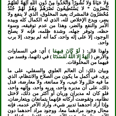
وَلا حَيَاةً وَلا نُشُورًا وَاتَّخَذُوا مِنْ دُونِ اللَّهِ آلِهَةً لَعَلَّهُمْ
يُنْصَرُونَ * لا يَسْتَطِيعُونَ نَصْرَهُمْ وَهُمْ لَهُمْ جُنْدٌ
مُحْضَرُونَ فالمشرك يعبد المخلوق، الذي لا ينفع ولا
يضر، ويدع الإخلاص لله، الذي له الكمال كله وبيده
الأمر والنفع والضر، وهذا من عدم توفيقه، وسوء
حظه، وتوفر جهله، وشدة ظلمه، فإنه لا يصلح
الوجود، إلا على إله واحد، كما أنه لم يوجد، إلا برب
واحد.
ولهذا قال: (
لَوْ كَانَ فِيهِمَا
) أي: في السماوات
والأرض (
آلِهَةٌ إِلا اللَّهُ لَفَسَدَتَا
) في ذاتهما، وفسد من
فيهما من المخلوقات.
وبيان ذلك: أن العالم العلوي والسفلي، على ما
يرى، في أكمل ما يكون من الصلاح والانتظام، الذي
ما فيه خلل ولا عيب، ولا ممانعة، ولا معارضة، فدل
ذلك، على أن مدبره واحد، وربه واحد، وإلهه واحد،
فلو كان له مدبران وربان أو أكثر من ذلك، لاختل
نظامه، وتقوضت أركانه فإنهما يتمانعان ويتعارضان،
وإذا أراد أحدهما تدبير شيء، وأراد الآخر عدمه، فإنه
محال وجود مرادهما معا، ووجود مراد أحدهما دون