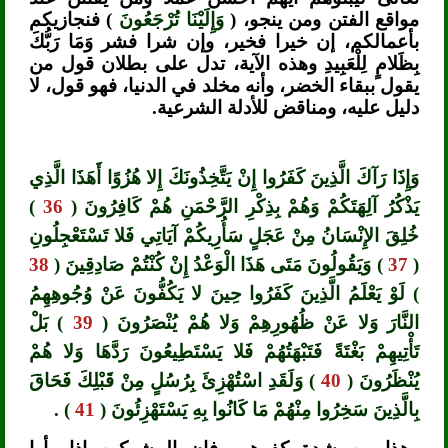
مواقع الفتن ومن ينجو، (
وَإِلَيْنَا تُرْجَعُونَ
) فنجازيكم
بأعمالكم، إن خيرا فخير، وإن شرا فشر وَمَا رَبُّكَ
بِظَلامٍ لِلْعَبِيدِ وهذه الآية، تدل على بطلان قول من
يقول ببقاء الخضر، وأنه مخلد في الدنيا، فهو قول، لا
دليل عليه، ومناقض للأدلة الشرعية.
وَإِذَا رَآكَ الَّذِينَ كَفَرُوا إِنْ يَتَّخِذُونَكَ إِلا هُزُوًا أَهَذَا الَّذِي
يَذْكُرُ آلِهَتَكُمْ وَهُمْ بِذِكْرِ الرَّحْمَنِ هُمْ كَافِرُونَ (
36
)
خُلِقَ الإِنْسَانُ مِنْ عَجَلٍ سَأُرِيكُمْ آيَاتِي فَلا تَسْتَعْجِلُونِ
(
37
) وَيَقُولُونَ مَتَى هَذَا الْوَعْدُ إِنْ كُنْتُمْ صَادِقِينَ (
38
) لَوْ يَعْلَمُ الَّذِينَ كَفَرُوا حِينَ لا يَكُفُّونَ عَنْ وُجُوهِهِمُ
النَّارَ وَلا عَنْ ظُهُورِهِمْ وَلا هُمْ يُنْصَرُونَ (
39
) بَلْ
تَأْتِيهِمْ بَغْتَةً فَتَبْهَتُهُمْ فَلا يَسْتَطِيعُونَ رَدَّهَا وَلا هُمْ
يُنْظَرُونَ (
40
) وَلَقَدِ اسْتُهْزِئَ بِرُسُلٍ مِنْ قَبْلِكَ فَحَاقَ
بِالَّذِينَ سَخِرُوا مِنْهُمْ مَا كَانُوا بِهِ يَسْتَهْزِئُونَ (
41
) .