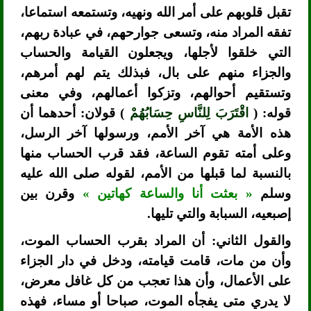
تقبل قلوبهم على أمر الله ونهيه، وتستمعه استماعا،
تفقه المراد منه، وتسعى جوارحهم، في عبادة ربهم،
التي خلقوا لأجلها، ويجعلون القيامة والحساب
والجزاء منهم على بال، فبذلك يتم لهم أمرهم،
وتستقيم أحوالهم، وتزكوا أعمالهم، وفي معنى
قوله: (
اقْتَرَبَ لِلنَّاسِ حِسَابُهُمْ
) قولان: أحدهما أن
هذه الأمة هي آخر الأمم، ورسولها آخر الرسل،
وعلى أمته تقوم الساعة، فقد قرب الحساب منها
بالنسبة لما قبلها من الأمم، لقوله صلى الله عليه
وسلم
« بعثت أنا والساعة كهاتين »
وقرن بين
إصبعيه، السبابة والتي تليها.
والقول الثاني: أن المراد بقرب الحساب الموت،
وأن من مات، قامت قيامته، ودخل في دار الجزاء
على الأعمال، وأن هذا تعجب من كل غافل معرض،
لا يدري متى يفجأه الموت، صباحا أو مساء، فهذه