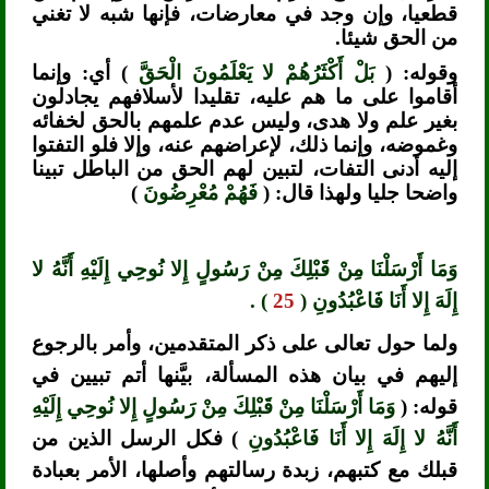
قطعيا، وإن وجد في معارضات، فإنها شبه لا تغني
من الحق شيئا.
وقوله: (
بَلْ أَكْثَرُهُمْ لا يَعْلَمُونَ الْحَقَّ
) أي: وإنما
أقاموا على ما هم عليه، تقليدا لأسلافهم يجادلون
بغير علم ولا هدى، وليس عدم علمهم بالحق لخفائه
وغموضه، وإنما ذلك، لإعراضهم عنه، وإلا فلو التفتوا
إليه أدنى التفات، لتبين لهم الحق من الباطل تبينا
واضحا جليا ولهذا قال: (
فَهُمْ مُعْرِضُونَ
)
وَمَا أَرْسَلْنَا مِنْ قَبْلِكَ مِنْ رَسُولٍ إِلا نُوحِي إِلَيْهِ أَنَّهُ لا
إِلَهَ إِلا أَنَا فَاعْبُدُونِ (
25
) .
ولما حول تعالى على ذكر المتقدمين، وأمر بالرجوع
إليهم في بيان هذه المسألة، بيَّنها أتم تبيين في
قوله: (
وَمَا أَرْسَلْنَا مِنْ قَبْلِكَ مِنْ رَسُولٍ إِلا نُوحِي إِلَيْهِ
أَنَّهُ لا إِلَهَ إِلا أَنَا فَاعْبُدُونِ
) فكل الرسل الذين من
قبلك مع كتبهم، زبدة رسالتهم وأصلها، الأمر بعبادة