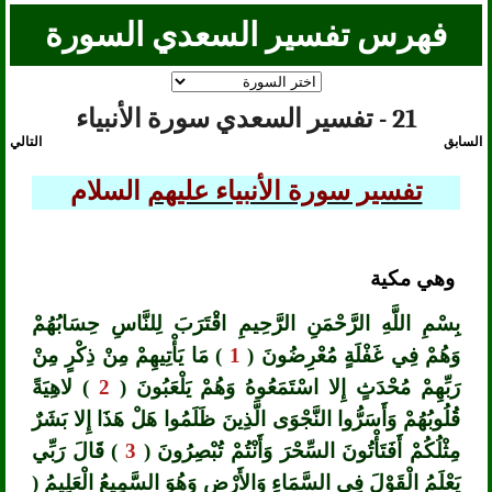
فهرس تفسير السعدي السورة
21 - تفسير السعدي سورة الأنبياء
السابق
التالي
تفسير سورة الأنبياء عليهم
السلام
وهي مكية
بِسْمِ اللَّهِ الرَّحْمَنِ الرَّحِيمِ اقْتَرَبَ لِلنَّاسِ حِسَابُهُمْ
وَهُمْ فِي غَفْلَةٍ مُعْرِضُونَ (
1
) مَا يَأْتِيهِمْ مِنْ ذِكْرٍ مِنْ
رَبِّهِمْ مُحْدَثٍ إِلا اسْتَمَعُوهُ وَهُمْ يَلْعَبُونَ (
2
) لاهِيَةً
قُلُوبُهُمْ وَأَسَرُّوا النَّجْوَى الَّذِينَ ظَلَمُوا هَلْ هَذَا إِلا بَشَرٌ
مِثْلُكُمْ أَفَتَأْتُونَ السِّحْرَ وَأَنْتُمْ تُبْصِرُونَ (
3
) قَالَ رَبِّي
يَعْلَمُ الْقَوْلَ فِي السَّمَاءِ وَالأَرْضِ وَهُوَ السَّمِيعُ الْعَلِيمُ (