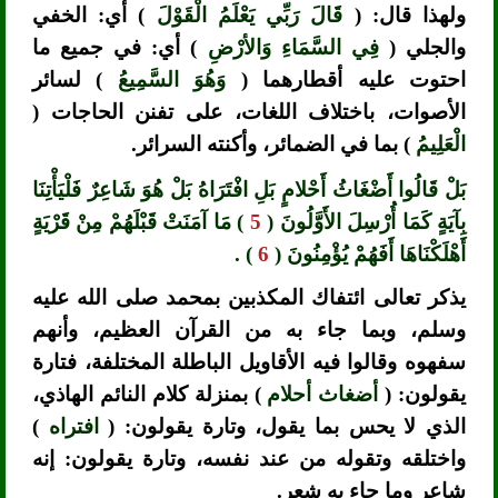
ولهذا قال: (
قَالَ رَبِّي يَعْلَمُ الْقَوْلَ
) أي: الخفي
والجلي (
فِي السَّمَاءِ وَالأرْضِ
) أي: في جميع ما
احتوت عليه أقطارهما (
وَهُوَ السَّمِيعُ
) لسائر
الأصوات، باختلاف اللغات، على تفنن الحاجات (
الْعَلِيمُ
) بما في الضمائر، وأكنته السرائر.
بَلْ قَالُوا أَضْغَاثُ أَحْلامٍ بَلِ افْتَرَاهُ بَلْ هُوَ شَاعِرٌ فَلْيَأْتِنَا
بِآيَةٍ كَمَا أُرْسِلَ الأَوَّلُونَ (
5
) مَا آمَنَتْ قَبْلَهُمْ مِنْ قَرْيَةٍ
أَهْلَكْنَاهَا أَفَهُمْ يُؤْمِنُونَ (
6
) .
يذكر تعالى ائتفاك المكذبين بمحمد صلى الله عليه
وسلم، وبما جاء به من القرآن العظيم، وأنهم
سفهوه وقالوا فيه الأقاويل الباطلة المختلفة، فتارة
يقولون: (
أضغاث أحلام
) بمنزلة كلام النائم الهاذي،
الذي لا يحس بما يقول، وتارة يقولون: (
افتراه
)
واختلقه وتقوله من عند نفسه، وتارة يقولون: إنه
شاعر وما جاء به شعر.