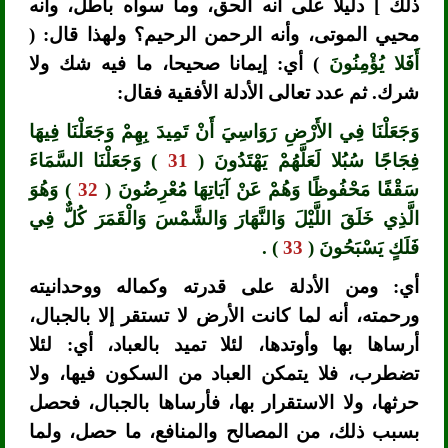
ذلك ] دليلا على أنه الحق، وما سواه باطل، وأنه
محيي الموتى، وأنه الرحمن الرحيم؟ ولهذا قال: (
أَفَلا يُؤْمِنُونَ
) أي: إيمانا صحيحا، ما فيه شك ولا
شرك. ثم عدد تعالى الأدلة الأفقية فقال:
وَجَعَلْنَا فِي الأَرْضِ رَوَاسِيَ أَنْ تَمِيدَ بِهِمْ وَجَعَلْنَا فِيهَا
فِجَاجًا سُبُلا لَعَلَّهُمْ يَهْتَدُونَ (
31
) وَجَعَلْنَا السَّمَاءَ
سَقْفًا مَحْفُوظًا وَهُمْ عَنْ آيَاتِهَا مُعْرِضُونَ (
32
) وَهُوَ
الَّذِي خَلَقَ اللَّيْلَ وَالنَّهَارَ وَالشَّمْسَ وَالْقَمَرَ كُلٌّ فِي
فَلَكٍ يَسْبَحُونَ (
33
) .
أي: ومن الأدلة على قدرته وكماله ووحدانيته
ورحمته، أنه لما كانت الأرض لا تستقر إلا بالجبال،
أرساها بها وأوتدها، لئلا تميد بالعباد، أي: لئلا
تضطرب، فلا يتمكن العباد من السكون فيها، ولا
حرثها، ولا الاستقرار بها، فأرساها بالجبال، فحصل
بسبب ذلك، من المصالح والمنافع، ما حصل، ولما