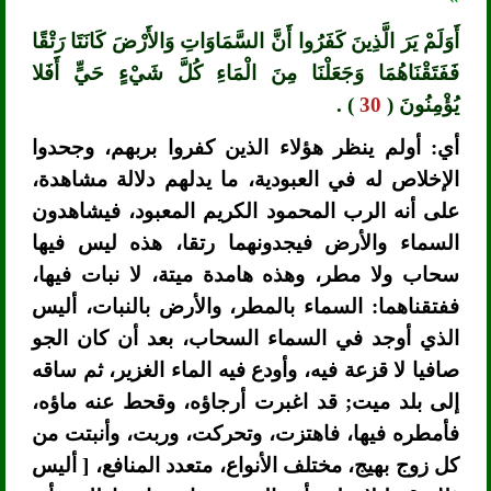
أَوَلَمْ يَرَ الَّذِينَ كَفَرُوا أَنَّ السَّمَاوَاتِ وَالأَرْضَ كَانَتَا رَتْقًا
فَفَتَقْنَاهُمَا وَجَعَلْنَا مِنَ الْمَاءِ كُلَّ شَيْءٍ حَيٍّ أَفَلا
يُؤْمِنُونَ (
30
) .
أي: أولم ينظر هؤلاء الذين كفروا بربهم، وجحدوا
الإخلاص له في العبودية، ما يدلهم دلالة مشاهدة،
على أنه الرب المحمود الكريم المعبود، فيشاهدون
السماء والأرض فيجدونهما رتقا، هذه ليس فيها
سحاب ولا مطر، وهذه هامدة ميتة، لا نبات فيها،
ففتقناهما: السماء بالمطر، والأرض بالنبات، أليس
الذي أوجد في السماء السحاب، بعد أن كان الجو
صافيا لا قزعة فيه، وأودع فيه الماء الغزير، ثم ساقه
إلى بلد ميت; قد اغبرت أرجاؤه، وقحط عنه ماؤه،
فأمطره فيها، فاهتزت، وتحركت، وربت، وأنبتت من
كل زوج بهيج، مختلف الأنواع، متعدد المنافع، [ أليس