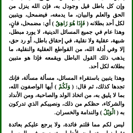
وإن كل باطل قيل وجودل به، فإن الله ينزل من
الحق والعلم والبيان، ما يدمغه، فيضمحل، ويتبين
لكل أحد بطلانه (
فَإِذَا هُوَ زَاهِقٌ
) أي: مضمحل، فانٍ،
وهذا عام في جميع المسائل الدينية، لا يورد مبطل،
شبهة، عقلية ولا نقلية، في إحقاق باطل، أو رد حق،
إلا وفي أدلة الله، من القواطع العقلية والنقلية، ما
يذهب ذلك القول الباطل ويقمعه فإذا هو متبين
بطلانه لكل أحد.
وهذا يتبين باستقراء المسائل، مسألة مسألة، فإنك
تجدها كذلك، ثم قال: (
وَلَكُمْ
) أيها الواصفون الله،
بما لا يليق به، من اتخاذ الولد والصاحبة، ومن الأنداد
والشركاء، حظكم من ذلك، ونصيبكم الذي تدركون
به (
الْوَيْلُ
) والندامة والخسران.
ليس لكم مما قلتم فائدة، ولا يرجع عليكم بعائدة