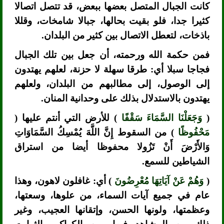
كانت الجبال المتصل بعضها ببعض، قد تتصل اتصالا
كثيرا جدا، فلو بقيت بحالها، جبالا شامخات، وقللا
باذخات، لتعطل الاتصال بين كثير من البلدان.
فمن حكمة الله ورحمته، أن جعل بين تلك الجبال
فجاجا سبلا أي: طرقا سهلة لا حزنة، لعلهم يهتدون
إلى الوصول، إلى مطالبهم من البلدان، ولعلهم
يهتدون بالاستدلال بذلك على وحدانية المنان.
(
وَجَعَلْنَا السَّمَاءَ سَقْفًا
) للأرض التي أنتم عليها (
مَحْفُوظًا
) من السقوط إِنَّ اللَّهَ يُمْسِكُ السَّمَاوَاتِ
وَالأَرْضَ أَنْ تَزُولا محفوظا أيضا من استراق
الشياطين للسمع.
(
وَهُمْ عَنْ آيَاتِهَا مُعْرِضُونَ
) أي: غافلون لاهون، وهذا
عام في جميع آيات السماء، من علوها، وسعتها،
وعظمتها، ولونها الحسن، وإتقانها العجيب، وغير