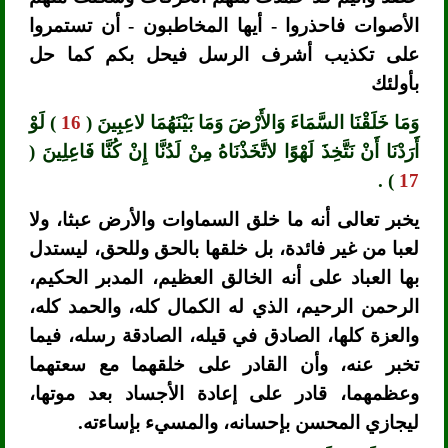
الأصوات فاحذروا - أيها المخاطبون - أن تستمروا
على تكذيب أشرف الرسل فيحل بكم كما حل
بأولئك
وَمَا خَلَقْنَا السَّمَاءَ وَالأَرْضَ وَمَا بَيْنَهُمَا لاعِبِينَ (
16
) لَوْ
أَرَدْنَا أَنْ نَتَّخِذَ لَهْوًا لاتَّخَذْنَاهُ مِنْ لَدُنَّا إِنْ كُنَّا فَاعِلِينَ (
) .
17
يخبر تعالى أنه ما خلق السماوات والأرض عبثا، ولا
لعبا من غير فائدة، بل خلقها بالحق وللحق، ليستدل
بها العباد على أنه الخالق العظيم، المدبر الحكيم،
الرحمن الرحيم، الذي له الكمال كله، والحمد كله،
والعزة كلها، الصادق في قيله، الصادقة رسله، فيما
تخبر عنه، وأن القادر على خلقهما مع سعتهما
وعظمهما، قادر على إعادة الأجساد بعد موتها،
ليجازي المحسن بإحسانه، والمسيء بإساءته.