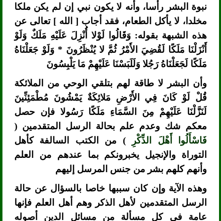
نبوة البشر رأسا، وأنه لا يكون نبي إن لم يكن ملكا
مخلدا، لا يأكل الطعام، فقد أجاب [ الله ] تعالى عن
هذه الشبهة بقوله: وَقَالُوا لَوْلا أُنْزِلَ عَلَيْهِ مَلَكٌ وَلَوْ
أَنْزَلْنَا مَلَكًا لَقُضِيَ الأَمْرُ ثُمَّ لا يُنْظَرُونَ * وَلَوْ جَعَلْنَاهُ
مَلَكًا لَجَعَلْنَاهُ رَجُلا وَلَلَبَسْنَا عَلَيْهِمْ مَا يَلْبِسُونَ
وأن البشر لا طاقة لهم بتلقي الوحي من الملائكة
قُلْ لَوْ كَانَ فِي الأَرْضِ مَلائِكَةٌ يَمْشُونَ مُطْمَئِنِّينَ
لَنَزَّلْنَا عَلَيْهِمْ مِنَ السَّمَاءِ مَلَكًا رَسُولا فإن حصل
معكم شك وعدم علم بحالة الرسل المتقدمين (
فَاسْأَلُوا أَهْلَ الذِّكْرِ
) من الكتب السالفة كأهل
التوراة والإنجيل يخبرونكم بما عندهم من العلم
وأنهم كلهم بشر من جنس المرسل إليهم
وهذه الآية وإن كان سببها خاصا بالسؤال عن حالة
الرسل المتقدمين لأهل الذكر وهم أهل العلم فإنها
عامة في كل مسألة من مسائل الدين أصوله