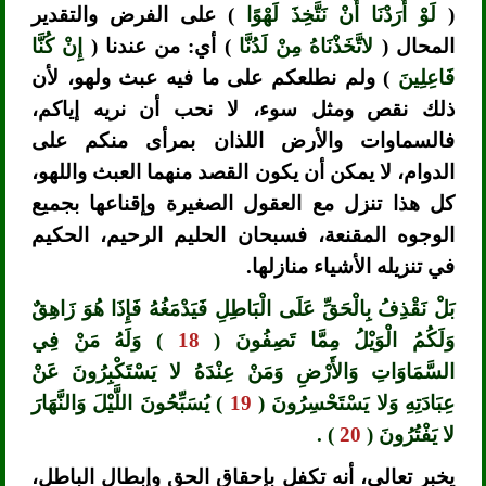
(
لَوْ أَرَدْنَا أَنْ نَتَّخِذَ لَهْوًا
) على الفرض والتقدير
المحال (
لاتَّخَذْنَاهُ مِنْ لَدُنَّا
) أي: من عندنا (
إِنْ كُنَّا
فَاعِلِينَ
) ولم نطلعكم على ما فيه عبث ولهو، لأن
ذلك نقص ومثل سوء، لا نحب أن نريه إياكم،
فالسماوات والأرض اللذان بمرأى منكم على
الدوام، لا يمكن أن يكون القصد منهما العبث واللهو،
كل هذا تنزل مع العقول الصغيرة وإقناعها بجميع
الوجوه المقنعة، فسبحان الحليم الرحيم، الحكيم
في تنزيله الأشياء منازلها.
بَلْ نَقْذِفُ بِالْحَقِّ عَلَى الْبَاطِلِ فَيَدْمَغُهُ فَإِذَا هُوَ زَاهِقٌ
وَلَكُمُ الْوَيْلُ مِمَّا تَصِفُونَ (
18
) وَلَهُ مَنْ فِي
السَّمَاوَاتِ وَالأَرْضِ وَمَنْ عِنْدَهُ لا يَسْتَكْبِرُونَ عَنْ
عِبَادَتِهِ وَلا يَسْتَحْسِرُونَ (
19
) يُسَبِّحُونَ اللَّيْلَ وَالنَّهَارَ
لا يَفْتُرُونَ (
20
) .
يخبر تعالى، أنه تكفل بإحقاق الحق وإبطال الباطل،