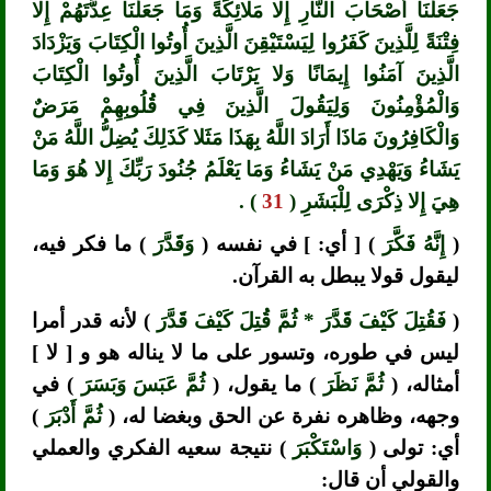
جَعَلْنَا أَصْحَابَ النَّارِ إِلا مَلائِكَةً وَمَا جَعَلْنَا عِدَّتَهُمْ إِلا
فِتْنَةً لِلَّذِينَ كَفَرُوا لِيَسْتَيْقِنَ الَّذِينَ أُوتُوا الْكِتَابَ وَيَزْدَادَ
الَّذِينَ آمَنُوا إِيمَانًا وَلا يَرْتَابَ الَّذِينَ أُوتُوا الْكِتَابَ
وَالْمُؤْمِنُونَ وَلِيَقُولَ الَّذِينَ فِي قُلُوبِهِمْ مَرَضٌ
وَالْكَافِرُونَ مَاذَا أَرَادَ اللَّهُ بِهَذَا مَثَلا كَذَلِكَ يُضِلُّ اللَّهُ مَنْ
يَشَاءُ وَيَهْدِي مَنْ يَشَاءُ وَمَا يَعْلَمُ جُنُودَ رَبِّكَ إِلا هُوَ وَمَا
هِيَ إِلا ذِكْرَى لِلْبَشَرِ (
31
) .
(
إِنَّهُ فَكَّرَ
) [ أي: ] في نفسه (
وَقَدَّرَ
) ما فكر فيه،
ليقول قولا يبطل به القرآن.
(
فَقُتِلَ كَيْفَ قَدَّرَ * ثُمَّ قُتِلَ كَيْفَ قَدَّرَ
) لأنه قدر أمرا
ليس في طوره، وتسور على ما لا يناله هو و [ لا ]
أمثاله، (
ثُمَّ نَظَرَ
) ما يقول، (
ثُمَّ عَبَسَ وَبَسَرَ
) في
وجهه، وظاهره نفرة عن الحق وبغضا له، (
ثُمَّ أَدْبَرَ
)
أي: تولى (
وَاسْتَكْبَرَ
) نتيجة سعيه الفكري والعملي
والقولي أن قال: