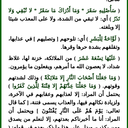
(
سَأُصْلِيهِ سَقَرَ * وَمَا أَدْرَاكَ مَا سَقَرُ * لا تُبْقِي وَلا
تَذَرُ
) أي: لا تبقي من الشدة، ولا على المعذب شيئا
إلا وبلغته.
(
لَوَّاحَةٌ لِلْبَشَرِ
) أي: تلوحهم [ وتصليهم ] في عذابها،
وتقلقهم بشدة حرها وقرها.
(
عَلَيْهَا تِسْعَةَ عَشَرَ
) من الملائكة، خزنة لها، غلاظ
شداد، لا يعصون الله ما أمرهم، ويفعلون ما يؤمرون.
(
وَمَا جَعَلْنَا أَصْحَابَ النَّارِ إِلا مَلائِكَةً
) وذلك لشدتهم
وقوتهم. (
وَمَا جَعَلْنَا عِدَّتَهُمْ إِلا فِتْنَةً لِلَّذِينَ كَفَرُوا
)
يحتمل أن المراد: إلا لعذابهم وعقابهم في الآخرة،
ولزيادة نكالهم فيها، والعذاب يسمى فتنة، [ كما قال
تعالى: يَوْمَ هُمْ عَلَى النَّارِ يُفْتَنُونَ ] ويحتمل أن
المراد: أنا ما أخبرناكم بعدتهم، إلا لنعلم من يصدق
ومن يكذب، ويدل على هذا ما ذكر بعده في قوله: (