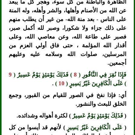
الظاهرة والباطنة من كل سوء، وهجر كل ما يبعد
عن الله من الأصنام وأهلها، والشر وأهله، وله المنة
على الناس - بعد منة الله- من غير أن يطلب منهم
على ذلك جزاء ولا شكورا، وصبر لله أكمل صبر،
فصبر على طاعة الله، وعن معاصي الله، وعلى
أقدار الله المؤلمة ، حتى فاق أولي العزم من
المرسلين، صلوات الله وسلامه عليه وعليهم
أجمعين.
فَإِذَا نُقِرَ فِي النَّاقُورِ (
8
) فَذَلِكَ يَوْمَئِذٍ يَوْمٌ عَسِيرٌ (
9
) عَلَى الْكَافِرِينَ غَيْرُ يَسِيرٍ (
10
) .
أي: فإذا نفخ في الصور للقيام من القبور، وجمع
الخلق للبعث والنشور.
(
فَذَلِكَ يَوْمَئِذٍ يَوْمٌ عَسِيرٌ
) لكثرة أهواله وشدائده.
(
عَلَى الْكَافِرِينَ غَيْرُ يَسِيرٍ
) لأنهم قد أيسوا من كل