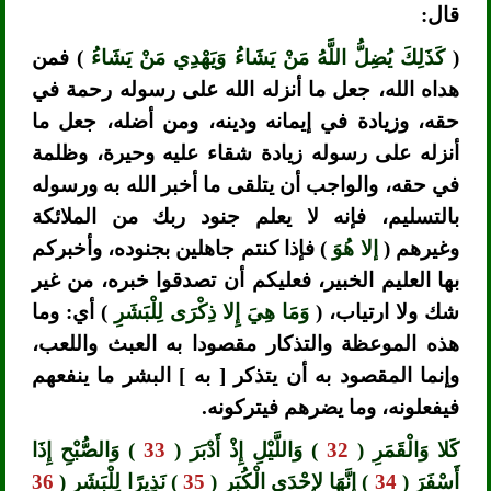
قال:
(
كَذَلِكَ يُضِلُّ اللَّهُ مَنْ يَشَاءُ وَيَهْدِي مَنْ يَشَاءُ
) فمن
هداه الله، جعل ما أنزله الله على رسوله رحمة في
حقه، وزيادة في إيمانه ودينه، ومن أضله، جعل ما
أنزله على رسوله زيادة شقاء عليه وحيرة، وظلمة
في حقه، والواجب أن يتلقى ما أخبر الله به ورسوله
بالتسليم، فإنه لا يعلم جنود ربك من الملائكة
وغيرهم (
إلا هُوَ
) فإذا كنتم جاهلين بجنوده، وأخبركم
بها العليم الخبير، فعليكم أن تصدقوا خبره، من غير
شك ولا ارتياب، (
وَمَا هِيَ إِلا ذِكْرَى لِلْبَشَرِ
) أي: وما
هذه الموعظة والتذكار مقصودا به العبث واللعب،
وإنما المقصود به أن يتذكر [ به ] البشر ما ينفعهم
فيفعلونه، وما يضرهم فيتركونه.
كَلا وَالْقَمَرِ (
32
) وَاللَّيْلِ إِذْ أَدْبَرَ (
33
) وَالصُّبْحِ إِذَا
أَسْفَرَ (
34
) إِنَّهَا لإِحْدَى الْكُبَرِ (
35
) نَذِيرًا لِلْبَشَرِ (
36