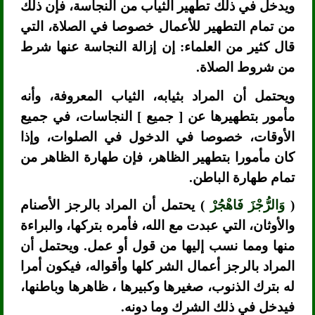
ويدخل في ذلك تطهير الثياب من النجاسة، فإن ذلك
من تمام التطهير للأعمال خصوصا في الصلاة، التي
قال كثير من العلماء: إن إزالة النجاسة عنها شرط
من شروط الصلاة.
ويحتمل أن المراد بثيابه، الثياب المعروفة، وأنه
مأمور بتطهيرها عن [ جميع ] النجاسات، في جميع
الأوقات، خصوصا في الدخول في الصلوات، وإذا
كان مأمورا بتطهير الظاهر، فإن طهارة الظاهر من
تمام طهارة الباطن.
(
وَالرُّجْزَ فَاهْجُرْ
) يحتمل أن المراد بالرجز الأصنام
والأوثان، التي عبدت مع الله، فأمره بتركها، والبراءة
منها ومما نسب إليها من قول أو عمل. ويحتمل أن
المراد بالرجز أعمال الشر كلها وأقواله، فيكون أمرا
له بترك الذنوب، صغيرها وكبيرها ، ظاهرها وباطنها،
فيدخل في ذلك الشرك وما دونه.