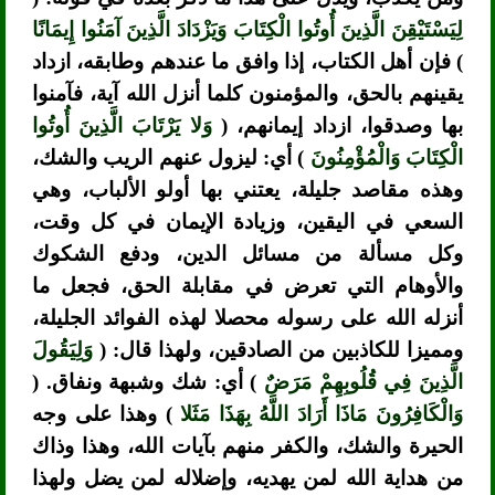
لِيَسْتَيْقِنَ الَّذِينَ أُوتُوا الْكِتَابَ وَيَزْدَادَ الَّذِينَ آمَنُوا إِيمَانًا
) فإن أهل الكتاب، إذا وافق ما عندهم وطابقه، ازداد
يقينهم بالحق، والمؤمنون كلما أنزل الله آية، فآمنوا
بها وصدقوا، ازداد إيمانهم، (
وَلا يَرْتَابَ الَّذِينَ أُوتُوا
الْكِتَابَ وَالْمُؤْمِنُونَ
) أي: ليزول عنهم الريب والشك،
وهذه مقاصد جليلة، يعتني بها أولو الألباب، وهي
السعي في اليقين، وزيادة الإيمان في كل وقت،
وكل مسألة من مسائل الدين، ودفع الشكوك
والأوهام التي تعرض في مقابلة الحق، فجعل ما
أنزله الله على رسوله محصلا لهذه الفوائد الجليلة،
ومميزا للكاذبين من الصادقين، ولهذا قال: (
وَلِيَقُولَ
الَّذِينَ فِي قُلُوبِهِمْ مَرَضٌ
) أي: شك وشبهة ونفاق. (
وَالْكَافِرُونَ مَاذَا أَرَادَ اللَّهُ بِهَذَا مَثَلا
) وهذا على وجه
الحيرة والشك، والكفر منهم بآيات الله، وهذا وذاك
من هداية الله لمن يهديه، وإضلاله لمن يضل ولهذا