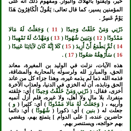
خير، وأيقنوا بالهلاك والبوار. ومفهوم ذلك أنه على
المؤمنين يسير، كما قال تعالى: يَقُولُ الْكَافِرُونَ هَذَا
يَوْمٌ عَسِرٌ .
ذَرْنِي وَمَنْ خَلَقْتُ وَحِيدًا (
11
) وَجَعَلْتُ لَهُ مَالا
مَمْدُودًا (
12
) وَبَنِينَ شُهُودًا (
13
) وَمَهَّدْتُ لَهُ تَمْهِيدًا (
14
) ثُمَّ يَطْمَعُ أَنْ أَزِيدَ (
15
) كَلا إِنَّهُ كَانَ لآيَاتِنَا عَنِيدًا (
16
) سَأُرْهِقُهُ صَعُودًا (
17
) .
هذه الآيات، نزلت في الوليد بن المغيرة، معاند
الحق، والمبارز لله ولرسوله بالمحاربة والمشاقة،
فذمه الله ذما لم يذمه غيره، وهذا جزاء كل من عاند
الحق ونابذه، أن له الخزي في الدنيا، ولعذاب الآخرة
أخزى، فقال: (
ذَرْنِي وَمَنْ خَلَقْتُ وَحِيدًا
) أي: خلقته
منفردا، بلا مال ولا أهل، ولا غيره، فلم أزل أنميه
وأربيه ، (
وَجَعَلْتُ لَهُ مَالا مَمْدُودًا
) أي: كثيرا (
و
)
جعلت له (
بنين
) أي: ذكورا (
شُهُودًا
) أي: دائما
حاضرين عنده، [ على الدوام ] يتمتع بهم، ويقضي
بهم حوائجه، ويستنصر بهم.