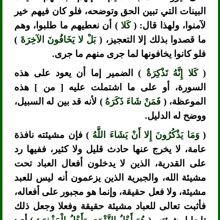
البينات التي تبين الحق وتوضحه، فلو كان فيهم خير
لآمنوا، ولهذا قال: (
كَلا
) أن نعطيهم ما طلبوا، وهم
ما قصدوا بذلك إلا التعجيز، (
بَلْ لا يَخَافُونَ الآخِرَةَ
)
فلو كانوا يخافونها لما جرى منهم ما جرى.
(
كَلا إِنَّهُ تَذْكِرَةٌ
) الضمير إما أن يعود على هذه
السورة، أو على ما اشتملت عليه [ من ] هذه
الموعظة، (
فَمَنْ شَاءَ ذَكَرَهُ
) لأنه قد بين له السبيل،
ووضح له الدليل.
(
وَمَا يَذْكُرُونَ إِلا أَنْ يَشَاءَ اللَّهُ
) فإن مشيئته نافذة
عامة، لا يخرج عنها حادث قليل ولا كثير، ففيها رد
على القدرية، الذين لا يدخلون أفعال العباد تحت
مشيئة الله، والجبرية الذين يزعمون أنه ليس للعبد
مشيئة، ولا فعل حقيقة، وإنما هو مجبور على أفعاله،
فأثبت تعالى للعباد مشيئة حقيقة وفعلا وجعل ذلك