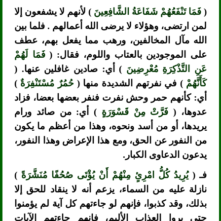
(
فَمَا تَنْفَعُهُمْ شَفَاعَةُ الشَّافِعِينَ
) لأنهم لا يشفعون إلا
لمن ارتضى، وهؤلاء لا يرضى الله أعمالهم . فلما بين
الله مآل المخالفين، ورهب مما يفعل بهم، عطف
على الموجودين بالعتاب واللوم، فقال: (
فَمَا لَهُمْ
عَنِ التَّذْكِرَةِ مُعْرِضِينَ
) أي: صادين غافلين عنها. (
كَأَنَّهُمْ
) في نفرتهم الشديدة منها (
حُمُرٌ مُسْتَنْفِرَةٌ
)
أي: كأنهم حمر وحش نفرت فنفر بعضها بعضا، فزاد
عدوها، (
فَرَّتْ مِنْ قَسْوَرَةٍ
) أي: من صائد ورام
يريدها، أو من أسد ونحوه، وهذا من أعظم ما يكون
من النفور عن الحق، ومع هذا الإعراض وهذا النفور،
يدعون الدعاوى الكبار.
فـ (
يُرِيدُ كُلُّ امْرِئٍ مِنْهُمْ أَنْ يُؤْتَى صُحُفًا مُنَشَّرَةً
)
نازلة عليه من السماء، يزعم أنه لا ينقاد للحق إلا
بذلك، وقد كذبوا، فإنهم لو جاءتهم كل آية لم يؤمنوا
حتى يروا العذاب الأليم، فإنهم جاءتهم الآيات