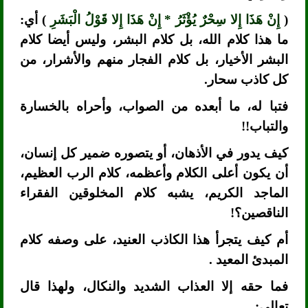
(
إِنْ هَذَا إِلا سِحْرٌ يُؤْثَرُ * إِنْ هَذَا إِلا قَوْلُ الْبَشَرِ
) أي:
ما هذا كلام الله، بل كلام البشر، وليس أيضا كلام
البشر الأخيار، بل كلام الفجار منهم والأشرار، من
كل كاذب سحار.
فتبا له، ما أبعده من الصواب، وأحراه بالخسارة
والتباب!!
كيف يدور في الأذهان، أو يتصوره ضمير كل إنسان،
أن يكون أعلى الكلام وأعظمه، كلام الرب العظيم،
الماجد الكريم، يشبه كلام المخلوقين الفقراء
الناقصين؟!
أم كيف يتجرأ هذا الكاذب العنيد، على وصفه كلام
المبدئ المعيد .
فما حقه إلا العذاب الشديد والنكال، ولهذا قال
تعالى: