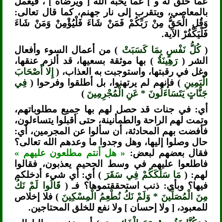
عما خلق له و ] عما يحبه الله [ ويرضاه ] ، فيعمل
بالمعاصي، ويتقرب إلى نار جهنم، كما قال تعالى:
وَقُلِ الْحَقُّ مِنْ رَبِّكُمْ فَمَنْ شَاءَ فَلْيُؤْمِنْ وَمَنْ شَاءَ
فَلْيَكْفُرْ الآية.
(
كُلُّ نَفْسٍ بِمَا كَسَبَتْ
) من أعمال السوء وأفعال
الشر (
رَهِينَةٌ
) بها موثقة بسعيها، قد ألزم عنقها،
وغل في رقبتها، واستوجبت به العذاب، (
إِلا أَصْحَابَ
الْيَمِينِ
) فإنهم لم يرتهنوا، بل أطلقوا وفرحوا (
فِي
جَنَّاتٍ يَتَسَاءَلُونَ * عَنِ الْمُجْرِمِينَ
)
أي: في جنات قد حصل لهم بها جميع مطلوباتهم،
وتمت لهم الراحة والطمأنينة، حتى أقبلوا يتساءلون،
فأفضت بهم المحادثة، أن سألوا عن المجرمين، أي:
حال وصلوا إليها، وهل وجدوا ما وعدهم الله تعالى؟
فقال بعضهم لبعض:
« هل أنتم مطلعون عليهم »
فاطلعوا عليهم في وسط الجحيم يعذبون، فقالوا
لهم: (
مَا سَلَكَكُمْ فِي سَقَرَ
) أي: أي شيء أدخلكم
فيها؟ وبأي: ذنب استحققتموها؟ فـ (
قَالُوا لَمْ نَكُ
مِنَ الْمُصَلِّينَ * وَلَمْ نَكُ نُطْعِمُ الْمِسْكِينَ
) فلا إخلاص
للمعبود، [ ولا إحسان ] ولا نفع للخلق المحتاجين.