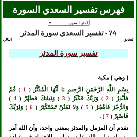
فهرس تفسير السعدي السورة
74 - تفسير السعدي سورة المدثر
السابق
التالي
تفسير سورة المدثر
[ وهي ] مكية
بِسْمِ اللَّهِ الرَّحْمَنِ الرَّحِيمِ يَا أَيُّهَا الْمُدَّثِّرُ (
1
) قُمْ
فَأَنْذِرْ (
2
) وَرَبَّكَ فَكَبِّرْ (
3
) وَثِيَابَكَ فَطَهِّرْ (
4
)
وَالرُّجْزَ فَاهْجُرْ (
5
) وَلا تَمْنُنْ تَسْتَكْثِرُ (
6
) وَلِرَبِّكَ
فَاصْبِرْ (
7
) .
تقدم أن المزمل والمدثر بمعنى واحد، وأن الله أمر
رسوله صلى الله عليه وسلم، بالاجتهاد في عبادة