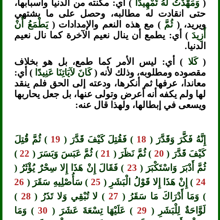
(
وَمَهَّدْتُ لَهُ تَمْهِيدًا
) أي: مكنته من الدنيا وأسبابها،
حتى انقادت له مطالبه، وحصل على ما يشتهي
ويريد، (
ثُمَّ
) مع هذه النعم والإمدادات (
يَطْمَعُ أَنْ
أَزِيدَ
) أي: يطمع أن ينال نعيم الآخرة كما نال نعيم
الدنيا.
(
كَلا
) أي: ليس الأمر كما طمع، بل هو بخلاف
مقصوده ومطلوبه، وذلك لأنه (
كَانَ لآيَاتِنَا عَنِيدًا
) أي:
معاندا، عرفها ثم أنكرها، ودعته إلى الحق فلم ينقد
لها ولم يكفه أنه أعرض وتولى عنها، بل جعل يحاربها
ويسعى في إبطالها، ولهذا قال عنه:
إِنَّهُ فَكَّرَ وَقَدَّرَ (
18
) فَقُتِلَ كَيْفَ قَدَّرَ (
19
) ثُمَّ قُتِلَ
كَيْفَ قَدَّرَ (
20
) ثُمَّ نَظَرَ (
21
) ثُمَّ عَبَسَ وَبَسَرَ (
22
)
ثُمَّ أَدْبَرَ وَاسْتَكْبَرَ (
23
) فَقَالَ إِنْ هَذَا إِلا سِحْرٌ يُؤْثَرُ (
24
) إِنْ هَذَا إِلا قَوْلُ الْبَشَرِ (
25
) سَأُصْلِيهِ سَقَرَ (
26
) وَمَا أَدْرَاكَ مَا سَقَرُ (
27
) لا تُبْقِي وَلا تَذَرُ (
28
)
لَوَّاحَةٌ لِلْبَشَرِ (
29
) عَلَيْهَا تِسْعَةَ عَشَرَ (
30
) وَمَا