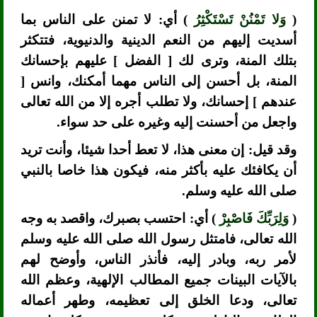
(
وَلا تَمْنُنْ تَسْتَكْثِرُ
) أي: لا تمنن على الناس بما
أسديت إليهم من النعم الدينية والدنيوية، فتتكثر
بتلك المنة، وترى لك [ الفضل ] عليهم بإحسانك
المنة، بل أحسن إلى الناس مهما أمكنك، وانس [
عندهم ] إحسانك، ولا تطلب أجره إلا من الله تعالى
واجعل من أحسنت إليه وغيره على حد سواء.
وقد قيل: إن معنى هذا، لا تعط أحدا شيئا، وأنت تريد
أن يكافئك عليه بأكثر منه، فيكون هذا خاصا بالنبي
صلى الله عليه وسلم.
(
وَلِرَبِّكَ فَاصْبِرْ
) أي: احتسب بصبرك، واقصد به وجه
الله تعالى، فامتثل رسول الله صلى الله عليه وسلم
لأمر ربه، وبادر إليه، فأنذر الناس، وأوضح لهم
بالآيات البينات جميع المطالب الإلهية، وعظم الله
تعالى، ودعا الخلق إلى تعظيمه، وطهر أعماله