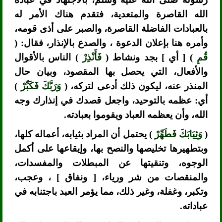
الله القاصرة والمتعدية، فتقدم هناك الأمر له
بالعبادات الفاضلة القاصرة، والصبر على أذى قومه،
وأمره هنا بإعلان الدعوة ، والصدع بالإنذار، فقال: (
قُمِ
) [ أي ] بجد ونشاط (
فَأَنْذِرْ
) الناس بالأقوال
والأفعال، التي يحصل بها المقصود، وبيان حال
المنذر عنه، ليكون ذلك أدعى لتركه، (
وَرَبَّكَ فَكَبِّرْ
)
أي: عظمه بالتوحيد، واجعل قصدك في إنذارك وجه
الله، وأن يعظمه العباد ويقوموا بعبادته.
(
وَثِيَابَكَ فَطَهِّرْ
) يحتمل أن المراد بثيابه، أعماله كلها،
وبتطهيرها تخليصها والنصح بها، وإيقاعها على أكمل
الوجوه، وتنقيتها عن المبطلات والمفسدات،
والمنقصات من شر ورياء، [ ونفاق ] ، وعجب،
وتكبر، وغفلة، وغير ذلك، مما يؤمر العبد باجتنابه في
عباداته.