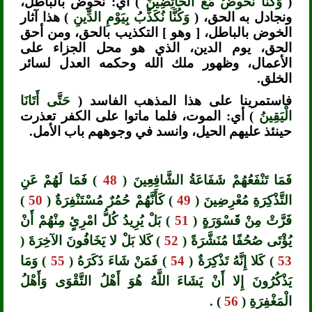
(
وَكُنَّا نَخُوضُ مَعَ الْخَائِضِينَ
) أي: نخوض بالباطل،
ونجادل به الحق، (
وَكُنَّا نُكَذِّبُ بِيَوْمِ الدِّينِ
) هذا آثار
الخوض بالباطل، [ وهو ] التكذيب بالحق، ومن أحق
الحق، يوم الدين، الذي هو محل الجزاء على
الأعمال، وظهور ملك الله وحكمه العدل لسائر
الخلق.
فاستمرينا على هذا المذهب الفاسد (
حَتَّى أَتَانَا
الْيَقِينُ
) أي: الموت، فلما ماتوا على الكفر تعذرت
حينئذ عليهم الحيل، وانسد في وجوههم باب الأمل.
فَمَا تَنْفَعُهُمْ شَفَاعَةُ الشَّافِعِينَ (
48
) فَمَا لَهُمْ عَنِ
التَّذْكِرَةِ مُعْرِضِينَ (
49
) كَأَنَّهُمْ حُمُرٌ مُسْتَنْفِرَةٌ (
50
)
فَرَّتْ مِنْ قَسْوَرَةٍ (
51
) بَلْ يُرِيدُ كُلُّ امْرِئٍ مِنْهُمْ أَنْ
يُؤْتَى صُحُفًا مُنَشَّرَةً (
52
) كَلا بَلْ لا يَخَافُونَ الآخِرَةَ (
53
) كَلا إِنَّهُ تَذْكِرَةٌ (
54
) فَمَنْ شَاءَ ذَكَرَهُ (
55
) وَمَا
يَذْكُرُونَ إِلا أَنْ يَشَاءَ اللَّهُ هُوَ أَهْلُ التَّقْوَى وَأَهْلُ
الْمَغْفِرَةِ (
56
) .