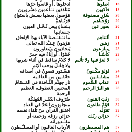
اصلوها
ادخلوها . أو قاسوا حرّها
16
فاكهين
مُتلذذين نـَـاعمين مَسْرورين
18
سُرُرٍ مصفوفة
مَوْصولٍ بعضها ببعـض باستواءٍ
20
زوّجناهم
قرَنّـاهمْ
20
بحور عين
بـنساءٍ بيض نُـجْـل العيون
20
حِـسَانِـها
ألتناهم
ما نـَـقـَـصنا الآباء بهذا الإلحاق
21
رَهين
مَرْهونٌ عِـنـْد الله تعالى
21
يتنازعون
يَتجاذبون ويَتعاورون
23
كأسًـا
خَمْرًا . أو إناءً فيه خمرٌ
23
لا لغوٌ فيها ولا تأثيم
لا كلامٌ سَاقط في أثناء شربها
23
ولا فِعْـلٌ يوجب الإثم
لؤلؤ مكْـنونٌ
مَسْـتور مَصونٌ في أصدافه
24
مشفـقـين
خائفـين من العاقـبة
26
عذاب السّموم
نار جهنّم النّـافذة في المَـسَامّ
27
هو البرّ الرحيم
المحسِن العَطوف، العظيم
28
الرحمة
رَيْبَ المَنون
صُرُوف الدّهْـر المُهلكَة
30
قوْمٌ طاغون
متجاوزون الحَدّ في العِناد
32
تقوّله
اختلق القرآن منْ تلقاء نفسه
33
خزائن ربّـك
خزائن رزقه ورَحمته أو
37
مقـْـدوراته
هم المسيطرون
الأرباب الغالبون أو المسلـّـطون
37