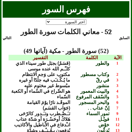
فهرس السور
52 - معاني الكلمات سورة الطور
السابق
التالي
(52) سورة الطور - مكية (آياتها 49)
الآية
الكلمة
التفسير
والطور
(قسَمٌ) بجبَل طور سيناء الذي
1
كلـّـم الله عنده موسى
وكتاب مسطور
مكتوب على وَجه الانتظام
2
في رقّ
ما يُـكْـتـَب فيه جلْدًا أو غيره
3
منشور
مبْسوط غير مختوم عليه
3
والبيت المعمور
هو الضّراح في السّماء أو الكعبة
4
والسّقف المرفوع
السّماء
5
والبحر المسجور
الموقَـد نارًا يوْمَ القيامة
6
إنّ عذاب . .
(جَوَاب القسَم)
7
تمور السماء
تـَـضْـطرب وتـَـدور كالرّحَى
9
فويْـل
هَلاكٌ أوحَسْـرَة أو شدّة عذاب
11
خوْض
انـْدفاع في الأباطيل والأكاذيب
12
يُدعّون
يُدفعون بـِعُـنـْـفٍ وشدّة
13