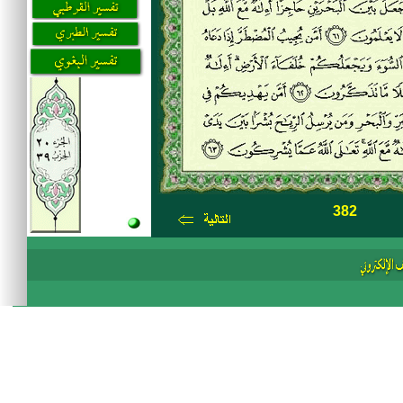
382
Ü