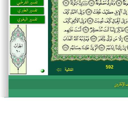
592
Ü