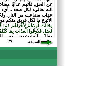
155
السابقة