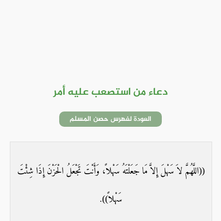
دعاء من استصعب عليه أمر
العودة لفهرس حصن المسلم
((اللَّهُمَّ لاَ سَهْلَ إِلاَّ مَا جَعَلْتَهُ سَهْلاً، وَأَنْتَ تَجْعَلُ الْحَزْنَ إِذَا شِئْتَ
سَهْلاً)).