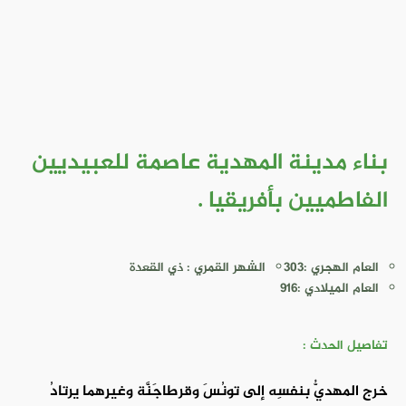
بناء مدينة المهدية عاصمة للعبيديين
الفاطميين بأفريقيا .
العام الهجري :303
الشهر القمري : ذي القعدة
العام الميلادي :916
تفاصيل الحدث :
خرج المهديُّ بنفسِه إلى تونُسَ وقرطاجَنَّة وغيرِهما يرتادُ