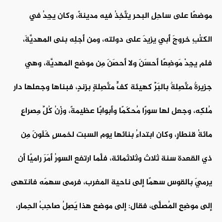
موضعًا على ساحِلِ البحر يتَّخِذُ فيه مدينةً، وكان يجِدُ في
الكتُبِ خروجَ أبي يزيدَ على دولته، ومن أجلِه بنى المهديَّةَ،
فلم يجِدْ مَوضِعًا أحسَنَ ولا أحصَنَ مِن موضع المهديَّة، وهي
جزيرةٌ متَّصِلةٌ بالبَرِّ كهيئة كفٍّ متَّصِلةٍ بزِندٍ، فبناها وجعلها دار
مُلكِه، وجعل لها سورًا مُحكَمًا وأبوابًا عظيمةً، وزْنُ كُلِّ مِصراعٍ
مائةُ قنطارٍ، وكان ابتداءُ بنائها يوم السبت لخمسٍ خَلَونَ مِن
ذي القعدة سنة ثلاث وثلاثمائة، فلَّما ارتفع السورُ أمَرَ راميًا أن
يرميَ بالقوس سهمًا إلى ناحية المغرب، فرمى سهمَه فانتهى
إلى موضِعِ المُصلَّى، فقال: إلى موضعِ هذا يَصِلُ صاحِبُ الحِمارِ،