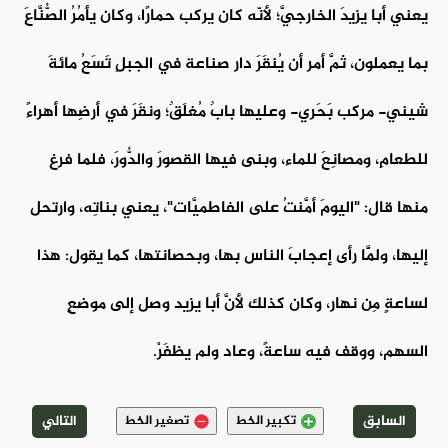
يعني أبا يزيدَ الخارجيَّ؛ لأنّه كان يركب حمارًا، وكان يأمُرُ الصُّنَّاعَ
بما يعملون، ثمَّ أمر أن يُنقَرَ دار صناعة في الجبلِ تَسَعُ مائةَ
شيني- مركب بَحَري- وعليها بابٌ مُغلَقٌ؛ ونقَرَ في أرضِها أهراءً
للطعامِ، ومصانِعَ للماء، وبنى فيها القصورَ والدُّورَ، فلما فرغ
منها قال: "اليومَ أمَّنتُ على الفاطميَّات"، يعني بناتِه، وارتحل
إليها، ولَمَّا رأى إعجابَ الناس بها، وبحصانتها، كما يقول: هذا
لساعةٍ مِن نهار، وكان كذلك لأنَّ أبا يزيد وصل إلى موضعِ
السهم، ووقف فيه ساعةً، وعاد ولم يظفَرْ.
السابق
التالي
تكبير الخط
تصغير الخط