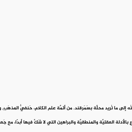
ى ما تُريد محلَّة بسَمَرقند. من أئمَّة علم الكلامِ، حَنفيُّ المذهَبِ, وهو إ
رعِ بالأدلة العقليَّة والمنطقيَّة والبراهين التي لا شَكَّ فيها أبدًا، مع جَ