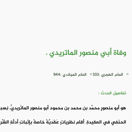
وفاة أبي منصور الماتريدي .
العام الهجري :333
العام الميلادي :944
تفاصيل الحدث :
هو أبو منصورٍ محمَّد بن محمد بن محمود أبو منصور الماتُريديُّ، نِسبتُه إل
الحنَفي في العقيدةِ. أقام نظرياتٍ عَقَديَّةً خاصةً بإثباتِ أدلَّةِ الشَّ