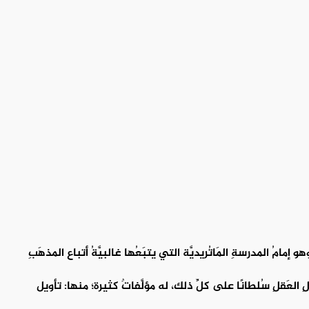
مامُ المدرسةِ المَاتُريديَّة التي يتبَعُها غالبيَّةُ أتباع المذهَبِ
علِ العَقلِ سُلطانًا على كلِّ ذلك، له مؤلَّفاتٌ كثيرة؛ منها: تأويل