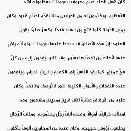
كان لأهلِ الهندِ صَنمٌ مَعروفٌ بسومنات يُعَظِّمونَه أشَدَّ
التَّعظيمِ، ويقَدِّمونَ له مِن القَرابينِ ما لا يُقَدَّمُ لصَنَمٍ غَيرِه، وكان
يمينُ الدَّولة كلَّما فتَحَ مِن الهندِ فتحًا، وكسَرَ صنمًا يقولُ
الهنود: إنَّ هذه الأصنامَ قد سَخِطَ عليها سومنات، ولو أنَّه راضٍ
عنها لأهلَكَ مَن تقَصَّدَها بسُوءٍ، وقد كانوا يَفِدونَ إليه مِن كُلِّ
فَجٍّ عَميقٍ، كما يفِدُ النَّاسُ إلى الكعبةِ بالبيتِ الحَرامِ، ويُنفِقونَ
عنده النَّفَقاتِ والأموالَ الكثيرةَ التي لا تُوصَفُ ولا تُعَدُّ، وكان
عليه من الأوقافِ عَشرةُ آلافِ قَريةٍ ومدينةٍ مشهورةٍ، وقد
امتلأت خزائِنُه أموالًا، وعنده ألفُ رجُلٍ يَخدُمونَه، ومئاتُ الرِّجالِ
يَحلِقونَ رُؤوسَ حَجيجِه، وكان عنده من المجاورينَ ألوفٌ يأكُلونَ