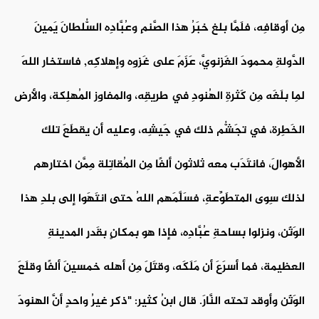
مِن أوقافِه، فلَمَّا بلغ خبَرُ هذا الصَّنمِ وعُبَّادِه السُّلطانَ يَمينَ
الدَّولةِ محمودَ الغَزنويَّ، عَزَمَ على غَزوِه وإهلاكِه, فاستخار اللهَ
لِما بلَغَه مِن كَثرةِ الهُنودِ في طريقِه، والمفاوِز المُهلِكة، والأرض
الخَطِرة، في تجَشُّم ذلك في جَيشِه، وعليه أن يقطَعَ تلك
الأهوالَ، فانتَدَب معه ثلاثون ألفًا مِن المُقاتِلة مِمَّن اختارهم
لذلك سِوى المتطَوِّعةِ، فسَلَّمَهم اللهُ حتى انتَهَوا إلى بلدِ هذا
الوَثَن، ونزلوا بساحةِ عُبَّادِه، فإذا هو بمكانٍ بقَدرِ المدينةِ
العظيمة، فما أسرَعَ أن مَلَكَه، وقتَلَ مِن أهله خمسينَ ألفًا وقلَعَ
الوَثَن وأوقد تحته النَّارَ. قال ابنُ كثير: "ذكر غيرُ واحدٍ أنَّ الهنودَ