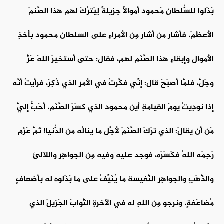
بَذَلوا للسُّلطانِ مَحمود أموالًا جزيلةً لِيَترُكَ لهم هذا الصَّنمَ
الأعظَمَ، فأشار من أشار مِن الأمراءِ على السلطان محمود بأخذِ
الأموالِ وإبقاءِ هذا الصَّنَم لهم، فقال: حتى أستخيرَ اللهَ عَزَّ
وجَلَّ، فلمَّا أصبَحَ قال: إنِّي فكَّرتُ في الأمرِ الذي ذُكِرَ، فرأيتُ أنَّه
إذا نودِيتُ يومَ القيامةِ أين محمود الذي كسَرَ الصَّنَم، أحَبُّ إليَّ
مَن أن يقالَ: الذي ترَكَ الصَّنَمَ لأجْلِ ما ينالُه من الدُّنيا! ثمَّ عَزَم
رَحِمَه اللهُ فكَسَرَه، فوجد عليه وفيه مِن الجواهِرِ واللآلئِ
والذَّهَبِ والجواهِرِ النَّفيسة ما يُنَيِّفُ على ما بَذَلوه له بأضعافٍ
مُضاعَفةٍ، ونرجو مِن اللهِ له في الآخرةِ الثَّوابَ الجَزيلَ الذي