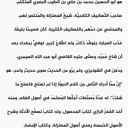
هو أبو الحُسَين محمَّد بن علي بن الطيب البصري المتكلِّم،
صاحِبُ التَّصانيفِ الكلاميَّة، شيخُ المعتزلة والمُنتَصِر لهم،
والمحامي عن ذمِّهم بالتصانيفِ الكثيرة، كان فصيحًا بليغًا،
عَذْبَ العبارة، يتوقَّدُ ذَكاءً, وله اطِّلاعٌ كبير. توفِّيَ ببغداد بعد
أن شاخ عُمُرُه, وصلَّى عليه القاضي أبو عبد الله الصيمري،
ودُفِنَ في الشونيزي، ولم يَرْوِ من الحديثِ سوى حديثٍ واحدٍ، هو
"إنَّ ممَّا أدرك النَّاس مِن كلامِ النبوَّةِ إذا لم تستحِ فاصنَعْ ما
شئتَ"، له عِدَّةُ مُصَنَّفات أجَلُّها المُعتَمَدُ في أصول الفِقهِ، ومنه
أخذ الفَخرُ الرازي كتابَ المحصول، وله كتابُ تصفُّح الأدلَّة وشرح
الأصولِ الخَمسة يعني أصولَ المعتزلة، وكتابُ الإمامةِ.