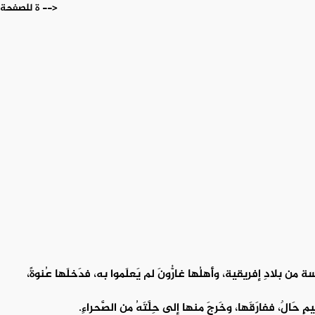
ة للصفحة -->
ة من بلادِ إفريقية، وأَهلُها غارُّونَ لم يَعلَموا به، فدَخلَها عُنوةً،
مٍ حَالٌ، ففارَقَها، وخَرجَ منها إلى حِلَّتَهُ من الصَّحراءِ.