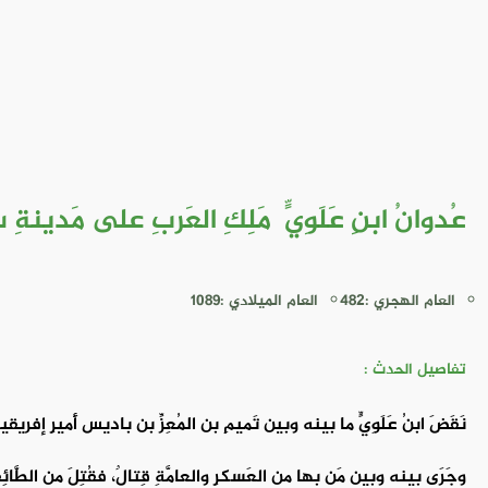
عُدوانُ ابنِ عَلَوِيٍّ مَلِكِ العَربِ على مَدين
العام الهجري :482
العام الميلادي :1089
تفاصيل الحدث :
نَقَضَ ابنُ عَلَوِيٍّ ما بينه وبين تَميمِ بن المُعِزِّ بن باديس أَميرِ إفر
وجَرَى بينه وبين مَن بها من العَسكرِ والعامَّةِ قِتالٌ، فقُتِلَ من الطَّائِفَتي