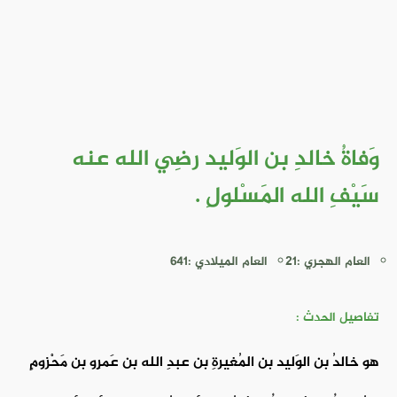
وَفاةُ خالدِ بن الوَليد رضِي الله عنه
سَيْفِ الله المَسْلولِ .
العام الهجري :21
العام الميلادي :641
تفاصيل الحدث :
هو خالدُ بن الوَليد بن المُغيرةِ بن عبدِ الله بن عَمرِو بن مَحْزومٍ