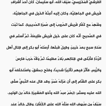
القُرشيُّ المَخْزوميُّ، سَيْفُ الله، أبو سُليمانَ، كان أحدَ أَشرافِ
قُريشٍ في الجاهِليَّة، وكان إليه أَعِنَّةُ الخَيلِ في الجاهِليَّة،
وشَهِدَ مع كُفَّارِ قُريشٍ الحُروبَ إلى عُمرَةِ الحُديبيةِ، كما ثبَت
في الصَّحيحِ: أنَّه كان على خَيلِ قُريشٍ طَلِيعَةً، ثمَّ أَسلَم في
سَنةِ سبعٍ بعدَ خَيبرَ، وقِيلَ قَبلَها، أَرسَلهُ أبو بكرٍ إلى قِتالِ أهلِ
الرِّدَّةِ فأَبْلَى في قِتالِهم بَلاءً عظيمًا، ثمَّ وَلَّاهُ حَربَ فارِسَ
والرُّومِ، فأَثَّرَ فيهم تَأثيرًا شديدًا، وفتَح دِمشقَ، واسْتخلَفهُ أبو
بكرٍ على الشَّامِ إلى أن عَزَلَهُ عُمَرُ، وقد قال عنه النَّبيُّ صلَّى
الله عليه وسلَّم: (نِعْمَ عبدُ الله وأخو العَشيرَةِ خالدُ بن الوَليدِ،
سَيْفٌ مِن سُيوفِ الله سَلَّهُ الله على الكُفَّارِ). وقال خالدٌ عند