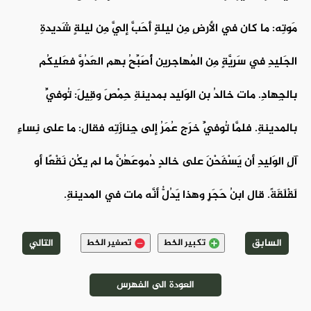
مَوتِه: ما كان في الأرضِ مِن ليلةٍ أَحَبَّ إليَّ مِن ليلةٍ شَديدةِ
الجَليدِ في سَرِيَّةٍ مِن المُهاجرين أُصَبِّحُ بهم العَدُوَّ فعَليكُم
بالجِهادِ. مات خالدُ بن الوَليد بمدينةِ حِمْصَ وقِيلَ: تُوفِّيَ
بالمدينةِ. فلمَّا تُوفِّيَ خرَج عُمَرُ إلى جِنازَتِه فقال: ما على نِساءِ
آلِ الوَليدِ أن يَسْفَحْنَ على خالدٍ دُموعَهُنَّ ما لم يكُن نَقْعًا أو
لَقْلَقَةً. قال ابنُ حَجَرٍ وهذا يَدُلُّ أنَّه مات في المدينةِ.
السابق
التالي
تكبير الخط
تصغير الخط
العودة الى الفهرس