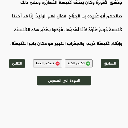
دِمَشق الأُمَويِّ؛ وكان نِصْفُه كَنيسةَ النَّصارَى، وعلى ذلك
صَالَحَهم أبو عُبيدةَ بن الجَرَّاح؛ فقال لهم الوَليدُ: إنَّا قد أَخَذنا
كَنيسةَ مَريمَ عَنْوَةً فأَنَا أَهْدِمُها، فَرَضوا بِهَدْمِ هذه الكَنيسَة
وإبْقاء كَنيسَة مَريم؛ والمِحْراب الكبير هو مكان بابِ الكَنيسَة.
السابق
التالي
تكبير الخط
تصغير الخط
العودة الى الفهرس