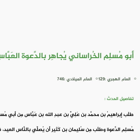
أبو مُسلِم الخُراساني يُجاهِر بالدَّعوة العَبَّاسِي
العام الهجري :129
العام الميلادي :746
تفاصيل الحدث :
طلَب إبراهيمُ بن محمَّد بن عَلِيِّ بن عبدِ الله بن عَبَّاس مِن أبي مُسلِم 
مُسلِم الدَّعوة وطلَب مِن سُليمان بن كَثير أن يُصلِّي بالنَّاس العيد، فأَ