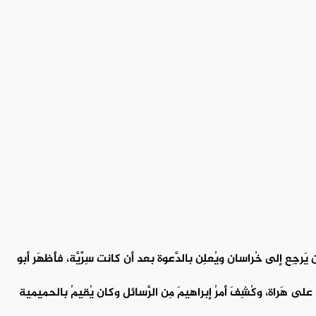
 يَرجِع إلى خُراسان ويُعلِن بالدَّعوة بعد أن كانت سِرِّيَّة، فأَظهَر أبو
وا على هَراة، وكُشِفَ أمرُ إبراهيمَ مِن الرَّسائل وكان يُقيمُ بالحميمية