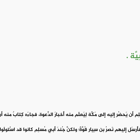
َّة .
أن يَحضُر إليه إلى مَكَّة لِيَعلَم منه أَخبارَ الدَّعوة، فجاءَه كِتابٌ منه أن
رسَل إليهم نَصرُ بن سِيار قُوَّةً؛ ولكنَّ جُندَ أبي مُسلِم كانوا قد اسْتولَ