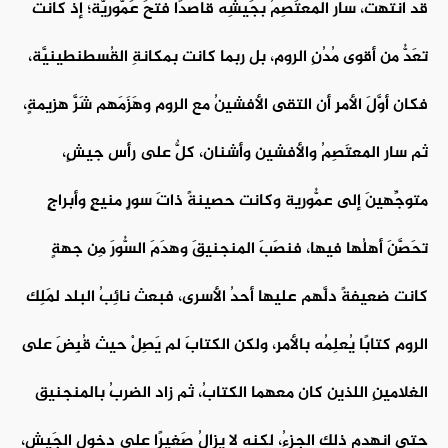
قد انتهت، سار المعتَصِمُ بجَيشِه قاصدًا فتحَ عَمُّوريَّة؛ إذ كانت
تعَدُّ من أقوى مُدُنِ الروم، بل ربما كانت بمكانةِ القُسطنطينيَّة،
فكان أوَّلَ الأمرِ أن التقى الأفشينُ مع الروم وهَزَمَهم شَرَّ هزيمةٍ،
ثم سار المعتَصِمُ والأفشين وأشنان، كلٌّ على رأس جيشٍ،
متوجِّهينَ إلى عمُّورية وكانت حصينةً ذاتَ سورٍ منيعٍ وأبراجٍ
تحَصَّنَ أهلُها فيها، فنصَبَ المنجنيقَ وهدَمَ السُّورَ مِن جهةٍ
كانت ضعيفةً دلَّهم عليها أحدُ الأسرى، فبعث نائِبُ البلد لمَلِك
الروم كتابًا يُعلِمُه بالأمرِ، ولكن الكتابَ لم يَصِلْ حيث قُبِضَ على
الغلامينِ اللذين كان معهما الكتابُ، ثم زاد الضربُ بالمنجنيق
حتى انهدم ذلك الجزءُ، لكنه لا يزالُ صَغيرًا على دخولِ الجَيشِ،