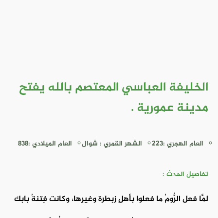
الخليفة العباسي المعتصم بالله يفتح
مدينة عمورية .
العام الهجري :223
الشهر القمري : شوال
العام الميلادي :838
تفاصيل الحدث :
لَمَّا فعل الرُّومُ ما فعلوا بأهلِ زبطرة وغيرِها، وكانت فِتنةُ بابك