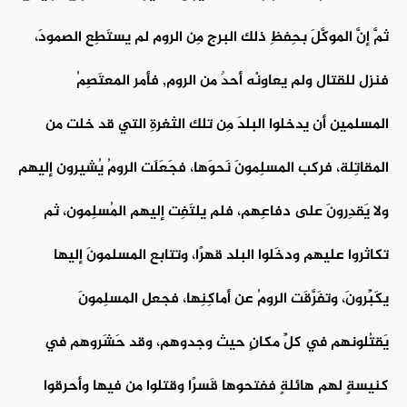
ثمَّ إنَّ الموكَّلَ بحِفظِ ذلك البرجِ مِن الروم لم يستَطِع الصمودَ،
فنزل للقتال ولم يعاوِنْه أحدٌ من الروم, فأمر المعتَصِمُ
المسلمين أن يدخلوا البلدَ مِن تلك الثغرةِ التي قد خلت من
المقاتِلة، فركب المسلِمونَ نَحوَها، فجَعَلَت الرومُ يُشيرون إليهم
ولا يَقدِرونَ على دفاعِهم، فلم يلتَفِت إليهم المُسلِمون، ثم
تكاثروا عليهم ودخَلوا البلد قهرًا، وتتابع المسلمونَ إليها
يكَبِّرونَ، وتفَرَّقَت الرومُ عن أماكِنِها، فجعل المسلِمونَ
يَقتُلونهم في كلِّ مكانٍ حيث وجدوهم، وقد حَشَروهم في
كنيسةٍ لهم هائلةٍ ففتحوها قَسرًا وقتلوا من فيها وأحرقوا