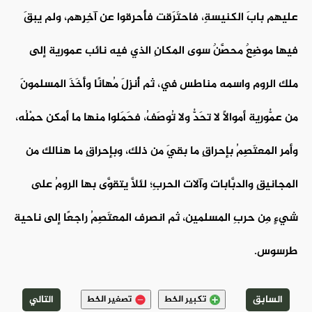
عليهم بابَ الكنيسةِ، فاحتَرَقت فأُحرِقوا عن آخِرِهم، ولم يبقَ
فيها موضِعٌ محصَّنٌ سوى المكانِ الذي فيه نائب عمورية إلى
ملك الروم واسمه مناطس في، ثم أُنزِلَ مُهانًا وأَخَذَ المسلمونَ
من عمُّورية أموالًا لا تحَدُّ ولا تُوصَفُ، فحَمَلوا منها ما أمكن حمْلُه،
وأمر المعتَصِمُ بإحراقِ ما بقيَ من ذلك، وبإحراقِ ما هنالك من
المجانيقِ والدبَّابات وآلات الحربِ؛ لئلَّا يتقوَّى بها الرومُ على
شيءٍ مِن حربِ المسلمين، ثم انصرف المعتَصِمُ راجعًا إلى ناحية
طرسوس.
السابق
التالي
تكبير الخط
تصغير الخط