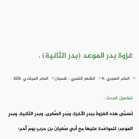
غزوة بدر الموعد (بدر الثانية) .
العام الهجري :4
الشهر القمري : شعبان
العام الميلادي :626
تفاصيل الحدث :
تُسمَّى هذه الغزوةُ ببدرٍ الآخِرةِ، وبَدرٍ الصُّغرى، وبدرٍ الثانيةِ، وبدرٍ
المَوعِدِ؛ للمواعَدةِ عليها مع أبي سُفيانَ بنِ حربٍ يومَ أُحدٍ؛