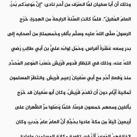
وذلك أن أبا سفيان لمَّا انصَرَف منِ أُحدٍ نادى: "إنَّ مَوعِدَكم بَدرٌ،
العامَ المُقبِلَ". فلمَّا كانتِ السَّنةُ الرابِعةُ من الهِجرةِ، خَرَج
الرسولُ صلَّى اللهُ عليه وسلَّم بألفٍ وخَمسِمئةٍ من أصحابِه إلى
بدرٍ ومعه عَشَرةُ أفراسٍ، وحَمَل لِواءَه عليُّ بن أبي طالِبٍ رَضي
اللهُ عنه، وذلك في انتِظارِ قُدومِ قُرَيشٍ حَسَبَ المَوعِدِ المُحدَّدِ
منذ وَقعةِ أُحُدٍ مع أبي سُفيانَ زعيمِ قُريشٍ. وانتَظَرَ المسلمون
ثمانيةَ أيَّامٍ دونَ أن تَقدَمَ قُرَيشٌ، وكان أبو سُفيانَ قد خَرَج
بألفينِ ومعهم خمسون فرسًا، فلمَّا وَصَلوا مرَّ الظَّهرانِ على
أربعينَ كَيلًا مِن مكةَ عادوا بحُجَّةِ أنَّ العامَ عامُ جَدبٍ، وكان
لإخلافِهِمُ المَوعِدَ أثرٌ في تقويةِ مكانةِ المسلمين وإعادةِ