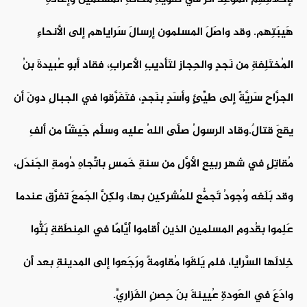
هَيبَتِهم. وقد واصَلَ المسلمون إرسالَ سَراياهم إلى الأنحاءِ
المُختَلِفةِ من نَجدٍ والحِجازِ لتَأديبِ الأعرابِ، فقاد أبو عُبيدةَ بنُ
الجرَّاحِ سَريَّةً إلى طيِّئٍ وأسَدٍ بنَجدٍ، فتَفَرَّقوا في الجبالِ دونَ أن
يقعَ قتالٌ.وقاد الرسولُ صلَّى اللهُ عليه وسلَّم جَيشًا من ألفِ
مُقاتِلٍ في شهرِ ربيعٍ الأوَّلِ من سنةِ خَمسٍ باتِّجاهِ دُومةِ الجَندَلِ،
وقد بَلَغه وُجودُ تَجمُّعٍ للمُشرِكين بها، ولكِنَّ الجَمعَ تفرَّق عندما
عَلِموا بقُدومِ المسلمين الذين أقاموا أيَّامًا في المِنطَقةِ بَثُّوا
خِلالَها السَّرايا، فلم يَلقَوا مُقاومةً ورَجَعوا إلى المدينةِ بعد أن
وادَعَ في العَودةِ عُيينةَ بنَ حِصنٍ الفَزاريَّ.