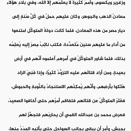
وزغرير ويكسوم، وأممٌ كثيرةٌ لا يعلَمُهم إلا الله، وفي بلادِ هؤلاء
معادنُ الذهب والجوهر، وكان عليهم حملٌ في كُلِّ سَنةٍ إلى
ديار مصر من هذه المعادنِ، فلما كانت دولةُ المتوكِّل امتنعوا
من أداءِ ما عليهم سنينَ مُتَعدِّدة، فكتب نائِبُ مِصرَ إليه يُعلِمُه
بذلك، فلما شاور المتوكِّلُ في أمرِهم أعلموه أنَّهم في أرضٍ
بعيدةٍ، ومن أراد قتالَهم عليه التزوُّدُ كثيرًا، وإذا فَنِيَ الزاد
هَلَكوا بأرضِهم، وأنَّهم يُمكِنُهم الاستنجادُ بالنُّوبةِ والحبوش،
ففَتَرَ المتوكِّلُ عن قتالهم فتفاقم أمرُهم حتى أخافوا الصعيدَ،
فعرض محمد بن عبدالله القمي أن يحارِبَهم فتجهَّزَ لهم
بجيشٍ، وأمر أن يبقى بجانبِ السواحل حتى يأتيه المدَدُ منها،