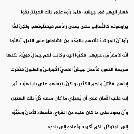
فسار إليهم في جيشِه، فلما رأوه على تلك الهيئةِ بَقُوا
يراوِغونَه كالثَّعالِبِ حتى يفنى زادُهم فيقتُلونَهم، ولكِنْ لَمَّا
رأوا أنَّ المراكِبَ تأتيهم بالمَدَدِ من الشاطئ على النيلِ، أيقنُوا
أنَّه لا مفَرَّ مِن حَربِهم، فكَرُّوا إليه وكانت لهم جِمالٌ قويَّةٌ، لكنها
سريعةُ النفورِ، فأعمل جيشُ القميِّ الأجراسَ والطبولَ فنَفَرت
إبِلُهم، فقُتِلَ منهم الكثيرُ، ولكِنَّ رئيسَهم علي بابا هرَب، ثم
إنه طلبَ الأمانَ على أن يُعطِيَ ما كان منَعَه كُلَّ تلك السنين
وأن يعود على ما كان عليه من الخَراجِ، فأعطاه الأمانَ وسَيَّرَه
إلى المتوكِّلِ الذي أكرمه وأعاده إلى بلادِه.