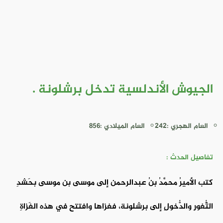
الجيوش الأندلسية تدخل برشلونة .
العام الهجري :242
العام الميلادي :856
تفاصيل الحدث :
كتب الأميرُ محمَّدُ بنُ عبدالرحمن إلى موسى بن موسى بحَشدِ
الثُّغورِ والدُّخولِ إلى برشلونة، فغزاها وافتتح في هذه الغَزاةِ