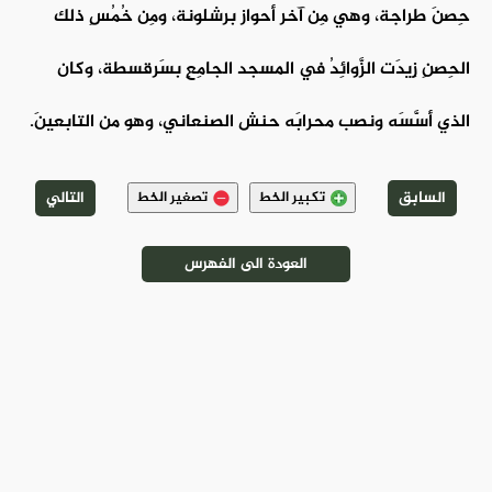
حِصنَ طراجة، وهي مِن آخر أحواز برشلونة، ومِن خُمُسِ ذلك
الحِصنِ زِيدَت الزَّوائِدُ في المسجد الجامِعِ بسَرقسطة، وكان
الذي أسَّسَه ونصب محرابَه حنش الصنعاني، وهو من التابعينَ.
السابق
التالي
تكبير الخط
تصغير الخط
العودة الى الفهرس