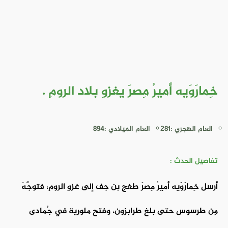
خِمارَوَيه أميرُ مِصرَ يغزوِ بلاد الرومِ .
العام الهجري :281
العام الميلادي :894
تفاصيل الحدث :
أرسل خِمارَوَيه أميرُ مِصرَ طغج بن جف إلى غزوِ الرومِ، فتوجَّهَ
مِن طرسوس حتى بلغ طرابزون، وفتح ملورية في جُمادى