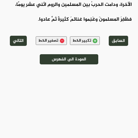
الآخرة، ودامت الحربُ بين المسلمين والروم اثني عشر يومًا،
فظَفِرَ المسلمونَ وغَنِموا غنائمَ كثيرةً ثمَّ عادوا.
السابق
التالي
تكبير الخط
تصغير الخط
العودة الى الفهرس