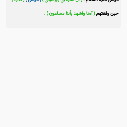
عيسى عليه السلام ،
( أن آمنوا بي وبرسولي )
[ عيسى ]
( قالوا )
حين وفقتهم
( آمنا واشهد بأننا مسلمون )
.