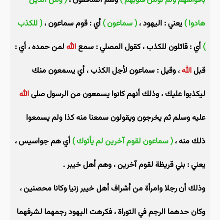
بأفواههم ولم تؤمن قلوبهم )
وهم المنافقون ،
( ومن الذين
هادوا )
يعني : اليهود ،
( سماعون )
أي : قوم سماعون ،
( للكذب
)
أي : قائلون للكذب ، كقول المصلي : سمع
الله
لمن حمده ، أي :
قبل
الله
، وقيل : سماعون لأجل الكذب ، أي يسمعون منك
ليكذبوا عليك ، وذلك أنهم كانوا يسمعون من الرسول صلى
الله
عليه وسلم ثم يخرجون ويقولون سمعنا منه كذا ولم يسمعوا
ذلك منه ،
( سماعون لقوم آخرين لم يأتوك )
أي هم جواسيس ،
يعني : بني قريظة لقوم آخرين ، وهم أهل خيبر .
وذلك أن رجلا وامرأة من أشراف أهل خيبر زنيا وكانا محصنين ،
وكان حدهما الرجم في التوراة ، فكرهت اليهود رجمهما لشرفهما