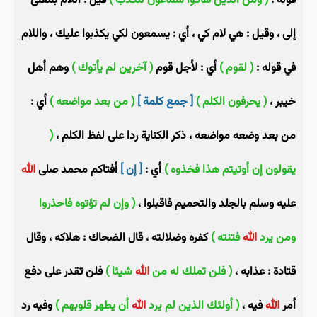
قوله :
( ومن الذين هادوا سماعون للكذب )
قيل : اللام بمعنى
إلى ، وقيل : هي لام كي ، أي : يسمعون لكي يكذبوا عليك ، واللام
في قوله :
( لقوم )
أي : لأجل قوم
( آخرين لم يأتوك )
وهم أهل
خيبر ،
( يحرفون الكلم )
[ جمع كلمة ]
( من بعد مواضعه )
أي :
من بعد وضعه مواضعه ، ذكر الكناية ردا على لفظ الكلم ،
(
يقولون إن أوتيتم هذا فخذوه )
أي :
[ إن ]
أفتاكم محمد صلى
الله
عليه وسلم بالجلد والتحميم فاقبلوا ،
( وإن لم تؤتوه فاحذروا
ومن يرد
الله
فتنته )
كفره وضلالته ، قال الضحاك : هلاكه ، وقال
قتادة : عذابه ،
( فلن تملك له من
الله
شيئا )
فلن تقدر على دفع
أمر
الله
فيه ،
( أولئك الذين لم يرد
الله
أن يطهر قلوبهم )
وفيه رد