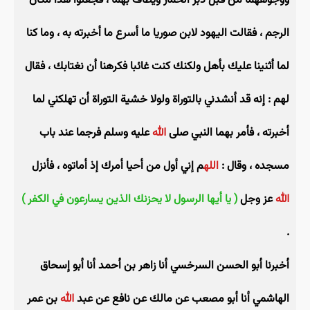
ووجوههما من قبل دبر الحمار ويطاف بهما ، فجعلوا هذا مكان
الرجم ، فقالت اليهود لابن صوريا ما أسرع ما أخبرته به ، وما كنا
لما أثنينا عليك بأهل ولكنك كنت غائبا فكرهنا أن نغتابك ، فقال
لهم : إنه قد أنشدني بالتوراة ولولا خشية التوراة أن تهلكني لما
أخبرته ، فأمر بهما النبي صلى
الله
عليه وسلم فرجما عند باب
مسجده ، وقال :
الله
م إني أول من أحيا أمرك إذ أماتوه ، فأنزل
الله
عز وجل
( يا أيها الرسول لا يحزنك الذين يسارعون في الكفر )
.
أخبرنا أبو الحسن السرخسي أنا زاهر بن أحمد أنا أبو إسحاق
الهاشمي أنا أبو مصعب عن مالك عن نافع عن عبد
الله
بن عمر