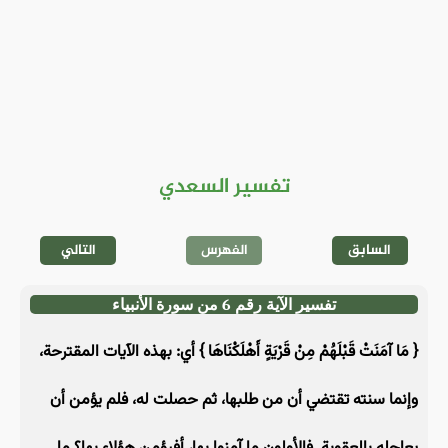
تفسير السعدي
السابق
الفهرس
التالي
تفسير الآية رقم 6 من سورة الأنبياء
{ مَا آمَنَتْ قَبْلَهُمْ مِنْ قَرْيَةٍ أَهْلَكْنَاهَا } أي: بهذه الآيات المقترحة،
وإنما سنته تقتضي أن من طلبها، ثم حصلت له، فلم يؤمن أن