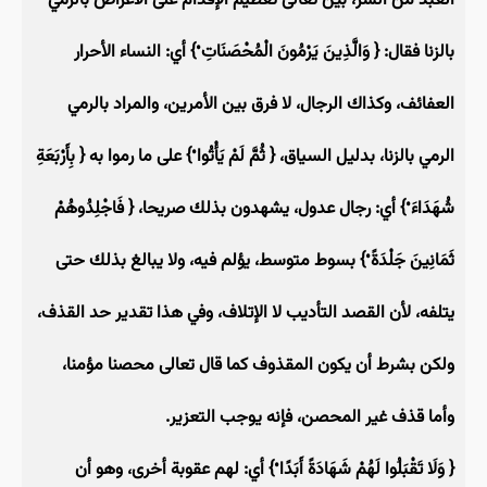
العبد من الشر، بين تعالى تعظيم الإقدام على الأعراض بالرمي
بالزنا فقال: { وَالَّذِينَ يَرْمُونَ الْمُحْصَنَاتِ ْ} أي: النساء الأحرار
العفائف، وكذاك الرجال، لا فرق بين الأمرين، والمراد بالرمي
الرمي بالزنا، بدليل السياق، { ثُمَّ لَمْ يَأْتُوا ْ} على ما رموا به { بِأَرْبَعَةِ
شُهَدَاءَ ْ} أي: رجال عدول، يشهدون بذلك صريحا، { فَاجْلِدُوهُمْ
ثَمَانِينَ جَلْدَةً ْ} بسوط متوسط، يؤلم فيه، ولا يبالغ بذلك حتى
يتلفه، لأن القصد التأديب لا الإتلاف، وفي هذا تقدير حد القذف،
ولكن بشرط أن يكون المقذوف كما قال تعالى محصنا مؤمنا،
وأما قذف غير المحصن، فإنه يوجب التعزير.
{ وَلَا تَقْبَلُوا لَهُمْ شَهَادَةً أَبَدًا ْ} أي: لهم عقوبة أخرى، وهو أن