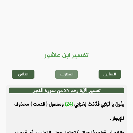
تفسير ابن عاشور
السابق
الفهرس
التالي
تفسير الآية رقم 24 من سورة الفجر
يَقُولُ يَا لَيْتَنِي قَدَّمْتُ لِحَيَاتِي
(24)
ومفعول { قدمت } محذوف
للإِيجاز .