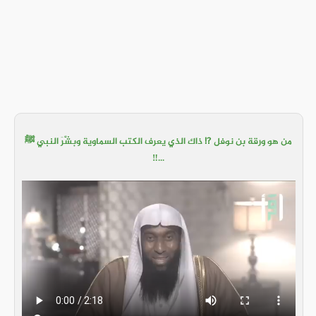
من هو ورقة بن نوفل ⁉️ ذاك الذي يعرف الكتب السماوية وبشَّرَ النبي ﷺ
...‼️