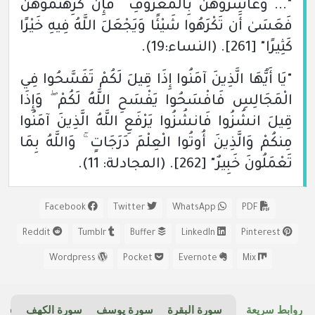
"... وَعَاشِرُوهُنَّ بِالْمَعْرُوفِ ۚ فَإِن كَرِهْتُمُوهُنَّ
فَعَسَىٰ أَن تَكْرَهُوا شَيْئًا وَيَجْعَلَ اللَّهُ فِيهِ خَيْرًا
كَثِيرًا"
[261]
.
(النساء:19)
.
"يَا أَيُّهَا الَّذِينَ آمَنُوا إِذَا قِيلَ لَكُمْ تَفَسَّحُوا فِي
الْمَجَالِسِ فَافْسَحُوا يَفْسَحِ اللَّهُ لَكُمْ ۖ وَإِذَا
قِيلَ انشُزُوا فَانشُزُوا يَرْفَعِ اللَّهُ الَّذِينَ آمَنُوا
مِنكُمْ وَالَّذِينَ أُوتُوا الْعِلْمَ دَرَجَاتٍ ۚ وَاللَّهُ بِمَا
تَعْمَلُونَ خَبِيرٌ"
[262]
.
(المجادلة: 11)
.
Facebook
Twitter
WhatsApp
PDF
Reddit
Tumblr
Buffer
LinkedIn
Pinterest
Wordpress
Pocket
Evernote
Mix
روابط سريعة
سورة البقرة
سورة يوسف
سورة الكهف
سور