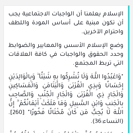
الإسلام يعلمنا أن الواجبات الاجتماعية يجب
أن تكون مبنية على أساس المودة واللطف
واحترام الآخرين.
وضع الإسلام الأسس والمعايير والضوابط
وحدد الحقوق والواجبات في كافة العلاقات
التي تربط المجتمع.
"وَاعْبُدُوا اللَّـهَ وَلَا تُشْرِكُوا بِهِ شَيْئًا ۖ وَبِالْوَالِدَيْنِ
إِحْسَانًا وَبِذِي الْقُرْبَىٰ وَالْيَتَامَىٰ وَالْمَسَاكِينِ
وَالْجَارِ ذِي الْقُرْبَىٰ وَالْجَارِ الْجُنُبِ وَالصَّاحِبِ
بِالْجَنبِ وَابْنِ السَّبِيلِ وَمَا مَلَكَتْ أَيْمَانُكُمْ ۗ إِنَّ
اللَّـهَ لَا يُحِبُّ مَن كَانَ مُخْتَالًا فَخُورًا"
[260]
.
(النساء:36)
.