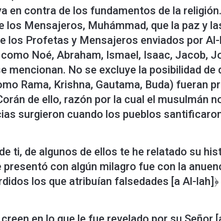
a en contra de los fundamentos de la religión.
 de los Mensajeros, Muhámmad, que la paz y la
 los Profetas y Mensajeros enviados por Al-l
como Noé, Abraham, Ismael, Isaac, Jacob, Jo
 se mencionan. No se excluye la posibilidad de
como Rama, Krishna, Gautama, Buda) fueran pro
orán de ello, razón por la cual el musulmán no
cias surgieron cuando los pueblos santificaro
 ti, de algunos de ellos te he relatado su histo
 presentó con algún milagro fue con la anuenc
erdidos los que atribuían falsedades [a Al-lah]
creen en lo que le fue revelado por su Señor 