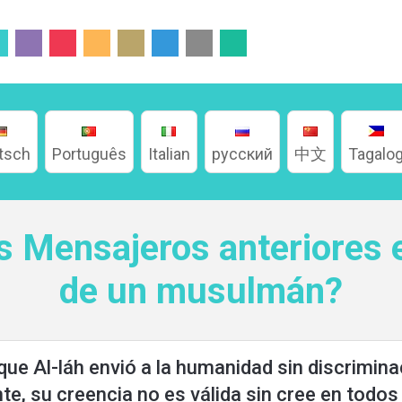
tsch
Português
Italian
русский
中文
Tagalo
s Mensajeros anteriores e
de un musulmán?
e Al-láh envió a la humanidad sin discriminac
e, su creencia no es válida sin cree en todos