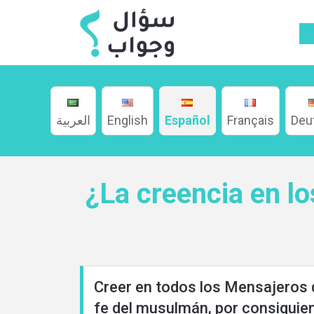
العربية
English
Español
Français
Deu
Hogar
¿La creencia en lo
Acerca
de
Creer en todos los Mensajeros qu
fe del musulmán, por consiguient