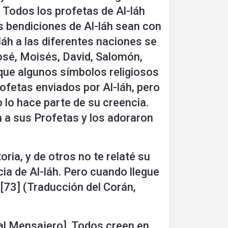
 Todos los profetas de Al-láh
s bendiciones de Al-láh sean con
áh a las diferentes naciones se
sé, Moisés, David, Salomón,
 que algunos símbolos religiosos
fetas enviados por Al-láh, pero
 lo hace parte de su creencia.
n a sus Profetas y los adoraron
ria, y de otros no te relaté su
ia de Al-láh. Pero cuando llegue
﴿ [73] (Traducción del Corán,
[al Mensajero]. Todos creen en