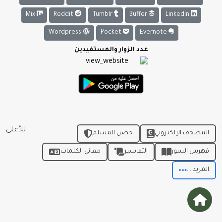
Mix
Reddit
Tumblr
Buffer
LinkedIn
Wordpress
Pocket
Evernote
عدد الزوار والمستفيدين
للأعلى
المصحف الإلكتروني
حصن المسلم
فهرس السور
التفاسير
معاني الكلمات
المزيد ...