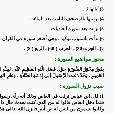
3) آياتها 3 .
4) ترتيبها بالمصحف الثامنة بعد المائة .
5) نزلت بعد سورة العاديات .
6) بدأت باسلوب توكيد . وهي أصغر سورة في القرآن . لم يذكر لفظ الجلالة فيها ، الكوثر هو أحد أنهار الجنة .
7) ـ الجزء (30) ـ الحزب ( 60) ـ الربع ( 8) .
محور مواضيع السورة :
يَدُورُ مِحْوَرُ السُّورَةِ حَوْلَ فَضْلِ الَّلهِ العَظِيمِ عَلَى نَبِيـِّهِ ال
العَمِيمِ ، وَقَدْ دَعَت الرَّسُولَ إلى إِدَامَةِ الصَّلاَةِ ، وَنَحْرِ الهَدْي
سبب نزول السورة :
1) قال ابن عباس نزلت في العاص وذلك أنه رأى رسو
فلما دخل العاص قالوا له من الذي كنت تحدث قال ذاك 
وكانوا يسمون من ليس له ابن أبتر فانزل الله تعالى هذ