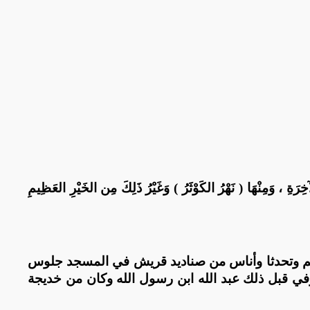
ِرَةِ ، وَمِنْهَا ( نَهْرُ الكَوْثَرُ ) وَغَيْرُ ذَلِكَ مِن الخَيْرِ العَظِيمِ
سهم وتحدثا وأناس من صناديد قريش في المسجد جلوس
وفي قبل ذلك عبد الله ابن رسول الله وكان من خديجة