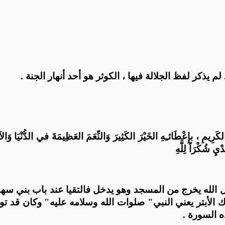
كَرِيمِ ، بإِعْطَائـِهِ الخَيْرَ الكَثِيرَ وَالنِّعَمَ العَظِيمَةَ في الدُّنْيَا وَالآخ
ِ شُكْرَاً لِلَّهِ
ل الله يخرج من المسجد وهو يدخل فالتقيا عند باب بني 
الأبتر يعني النبي" صلوات الله وسلامه عليه" وكان قد ت
ه السورة .