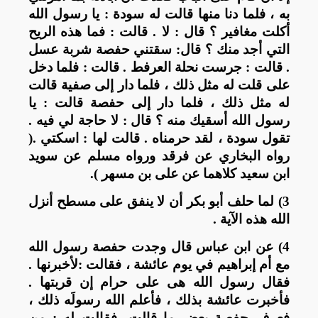
به ، فلما دنا منها قالت له سودة : يا رسول الله
أكلت مغافير ؟ قال : لا . قالت : فما هذه الريح
التي أجد منك ؟ قال: سقتني حفصة شربة عسل
. قالت : جرست نحلة العرفط . قالت : فلما دخل
على قلت له مثل ذلك ، فلما دار إلى صفية قالت
له مثل ذلك ، فلما دار إلى حفصة قالت : يا
رسول الله أسقيك منه ؟ قال : لا حاجة لي فيه .
تقول سودة ، لقد حرمناه . قالت لها : اسكتي .(
رواه البخاري عن فرقد ورواه مسلم عن سويد
ابن سعيد كلاهما عن على بن مسهر ).
3) لما حلف أبو بكر أن لا ينفق على مسطح أنزل
الله هذه الآية .
4) عن ابن عباس قال وجدت حفصة رسول الله
مع أم إبراهيم في يوم عائشة ، فقالت :لأخبرنها .
فقال رسول الله هى على حرام إن قربتها .
فأخبرت عائشة بذلك ، فأعلم الله رسولَه ذلك ،
فعرف حفصة بعض ما قالت، فقالت له : من