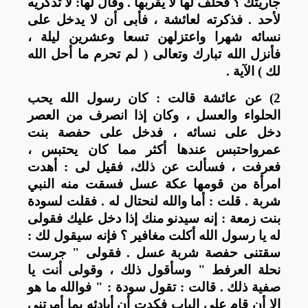
جاريتك ؟ فحلف لها لا يقربها . وقال لها: لا تذكريه
لأحد . فذكرته لعائشة ، فأبى أن لا يدخل على
نسائه شهرا واعتزلهن تسعا وعشرين ليلة ،
فأنزل الله تبارك وتعالى ( لم تحرم ما أحل الله
لك ) الآية .
2) عن عائشة قالت : كان رسول الله يحب
الحلواء والعسل ، وكان إذا انصرف من العصر
دخل على نسائه ، فدخل على حفصة بنت
عمرواحتبس عندها أكثر مما كان يحتبس ،
فعرفت ، فسألت عن ذلك، فقيل لى : أهدت
امرأة من قومها عكة عسل فسقت منه النبي
شربة . قلت : أما والله لنحتال له . فقلت لسودة
بنت زمعة : إنه سيدنو منك إذا دخل عليك فقولى
له يا رسول الله أكلت مغافير ؟ فإنه سيقول لك :
سقتنى حفصة شربة عسل . فقولى " جرست
نحلة العرفط " وسأقول ذلك ، وقولى أنت يا
صفية ذلك . قالت : تقول سودة : " فوالله ما هو
إلا أن قام على الباب فكدت أن أبادئه بما أمرتني