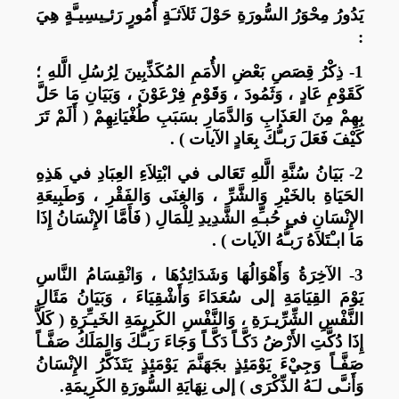
يَدُورُ مِحْوَرُ السُّورَةِ حَوْلَ ثَلاَثـَةٍ أُمُورٍ رَئـِيسِيـَّةٍ هِيَ
:
1- ذِكْرُ قِصَصِ بَعْضِ الأُمَمِ المُكَذِّبِينَ لِرُسُلِ الَّلهِ ؛
كَقَوْمِ عَادٍ ، وَثَمُودَ ، وَقَوْمِ فِرْعَوْنَ ، وَبَيَانِ مَا حَلَّ
بِهِمْ مِنَ العَذَابِ وَالدَّمَارِ بسَبَبِ طُغْيَانِهِمْ ( أَلَمْ تَرَ
كَيْفَ فَعَلَ رَبـُّكَ بِعَادٍ الآيات ) .
2- بَيَانُ سُنَّةِ الَّلهِ تَعَالى في ابْتِلاَءِ العِبَادِ في هَذِهِ
الحَيَاةِ بالخَيْرِ وَالشَّرِّ ، وَالغِنَى وَالفَقْرِ ، وَطَبِيعَةِ
الإِنْسَانِ في حُبـِّهِ الشَّدِيدِ لِلْمَالِ ( فَأَمَّا الإِنْسَانُ إِذَا
مَا ابـْتَلاَهُ رَبـُّهُ الآيات ) .
3- الآخِرَةُ وَأَهْوَالُهَا وَشَدَائِدُهَا ، وَانْقِسَامُ النَّاسِ
يَوْمَ القِيَامَةِ إلى سُعَدَاءَ وَأَشْقِيَاءَ ، وَبَيَانُ مَئَالِ
النَّفْسِ الشِّرِّيـرَةِ ، وَالنَّفْسِ الكَرِيمَةِ الخَيـِّرَةِ ( كَلاَّ
إِذَا دُكَّتِ الأَرْضُ دَكَّـاً دَكَّـاً وَجَاءَ رَبـُّكَ وَالمَلَكُ صَفَّـاً
صَفَّـاً وَجِيْءَ يَوْمَئِذٍ بجَهَنَّمَ يَوْمَئِذٍ يَتَذَكَّرُ الإِنْسَانُ
وَأَنـَّى لـَهُ الذِّكْرَى ) إلى نِهَايَةِ السُّورَةِ الكَرِيمَةِ.