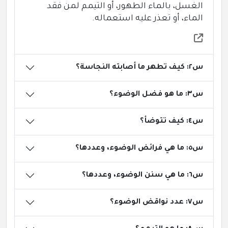
الغسل، بالماء الطهور، أو التيمم لمن فقد
الماء، أو تعذر عليه استعماله.
س٢: كيف تطهر ما أصابته النجاسة؟
س٣: ما هو فضل الوضوء؟
س٤: كيف تتوضأ؟
س٥: ما هي فرائض الوضوء، وعددها؟
س٦: ما هي سنن الوضوء، وعددها؟
س٧: عدد نواقض الوضوء؟