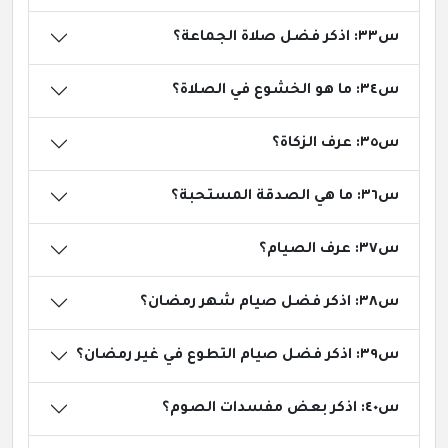
س٣٣: اذكر فضل صلاة الجماعة؟
س٣٤: ما هو الخشوع في الصلاة؟
س٣٥: عرف الزكاة؟
س٣٦: ما هي الصدقة المستحبة؟
س٣٧: عرف الصيام؟
س٣٨: اذكر فضل صيام شهر رمضان؟
س٣٩: اذكر فضل صيام التطوع في غير رمضان؟
س٤٠: اذكر بعض مفسدات الصوم؟