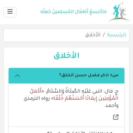
الرئيسية
الأخلاق
الأخلاق
س١: اذكر فضل حسن الخلق؟
ج: قال: النبي عَلَيْهِ الصَّلَاةُ وَالسَّلَامُ:
«أَكْمَلُ
الْمُؤْمِنِينَ إِيمَانًا أَحْسَنُهُمْ خُلُقًا»
رواه الترمذي
وأحمد.