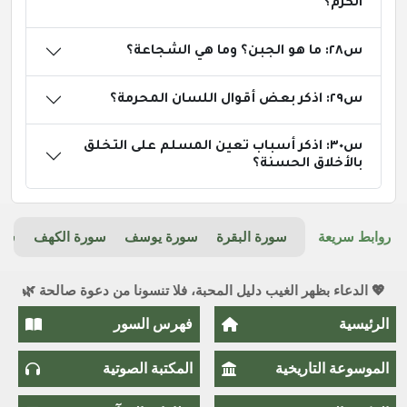
الكرم؟
س٢٨: ما هو الجبن؟ وما هي الشجاعة؟
س٢٩: اذكر بعض أقوال اللسان المحرمة؟
س٣٠: اذكر أسباب تعين المسلم على التخلق
بالأخلاق الحسنة؟
روابط سريعة
سورة البقرة
سورة يوسف
سورة الكهف
سور
💖 الدعاء بظهر الغيب دليل المحبة، فلا تنسونا من دعوة صالحة 🌿
الرئيسية
فهرس السور
الموسوعة التاريخية
المكتبة الصوتية