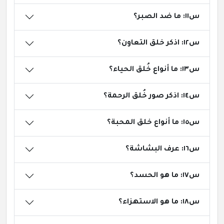
س١١: ما ضد الصبر؟
س١٢: اذكر خلق التعاون؟
س١٣: ما أنواع خُلق الحياء؟
س١٤: اذكر صور خُلق الرحمة؟
س١٥: ما أنواع خلق المحبة؟
س١٦: عرف البشاشة؟
س١٧: ما هو الحسد؟
س١٨: ما هو الاستهزاء؟