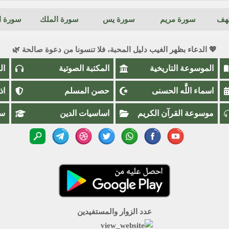
كهف
سورة مريم
سورة يس
سورة الملك
سورة ال
💖 الدعاء بظهر الغيب دليل المحبة، فلا تنسونا من دعوة صالحة 🌿
الموسوعة التاريخية
المكتبة الصوتية
ال
اسماء اللَّٰه الحسنى
حصن المسلم
اذ
موسوعة القرآن الكريم
اساسيات الدين
سؤ
عدد الزوار والمستفيدين