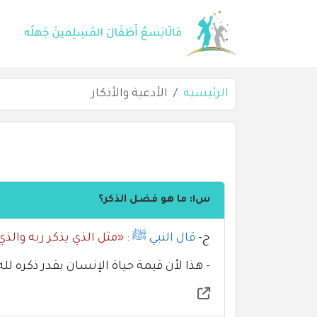
الرئيسية
الأدعية والأذكار
س١: ما هو فضل الذكر؟
ج-
قال النبي ﷺ :
«مثل الذي يذكر ربه والذي
- هذا لأن قيمة حياة الإنسان بقدر ذكره لله تَ