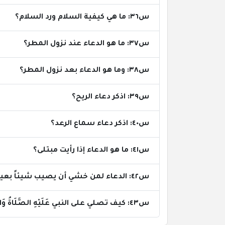
س٣٦: ما هي كيفية السلام ورد السلام؟
س٣٧: ما هو الدعاء عند نزول المطر؟
س٣٨: وما هو الدعاء بعد نزول المطر؟
س٣٩: اذكر دعاء الريح؟
س٤٠: اذكر دعاء سماع الرعد؟
س٤١: ما هو الدعاء إذا رأيت مبتلى؟
س٤٢: الدعاء لمن خشي أن يصيب شيئاً بعينه؟
س٤٣: كيف تصلي على النبي عَلَيْهِ الصَّلَاةُ وَالسَّلَامُ؟