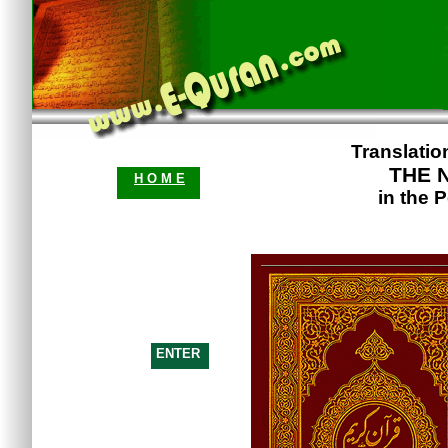
Translatio
THE 
H O M E
in the 
ENTER