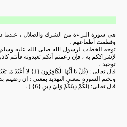
هي سورة البراءة من الشرك والضلال ، عندما دعا
وقطعت أطماعهم .
توجه الخطاب لرسول الله صلى الله عليه وسلم أن 
لإشراككم به ، فإن زعمتم أنكم تعبدونه فأنتم كاذبو
توحيد ،
قال تعالى : (
قُلْ يَا أَيُّهَا الْكَافِرُونَ {1} لَا أَعْبُدُ مَا تَعْبُدُونَ {2} وَلَا أَنتُمْ عَابِدُونَ مَا أَعْبُدُ {3} وَلَا أَنَا عَابِدٌ مَّا عَبَدتُّمْ {4} وَلَا أَنتُمْ عَابِدُونَ مَا أَعْبُدُ {5})
وتختم السورة
بمعنى التهديد بمعنى : إن رضيتم بدي
قال تعالى:
(لَكُمْ دِينُكُمْ وَلِيَ دِينِ {6}‏ ) .