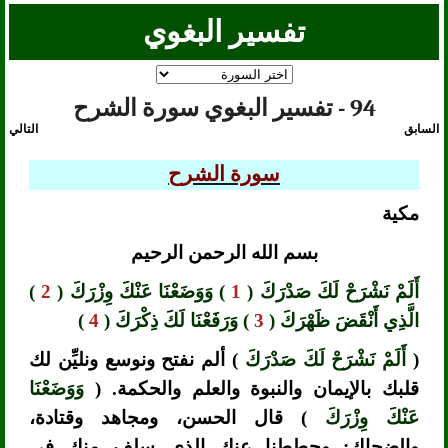
تفسير البغوي
94 - تفسير البغوي سورة الشرح
السابق
التالي
سورة الشرح
مكية
بسم الله الرحمن الرحيم
أَلَمْ نَشْرَحْ لَكَ صَدْرَكَ (
1
) وَوَضَعْنَا عَنْكَ وِزْرَكَ (
2
)
الَّذِي أَنْقَضَ ظَهْرَكَ (
3
) وَرَفَعْنَا لَكَ ذِكْرَكَ (
4
)
(
أَلَمْ نَشْرَحْ لَكَ صَدْرَكَ
) ألم نفتح ونوسع ونليِّن لك
قلبك بالإيمان والنبوة والعلم والحكمة. (
وَوَضَعْنَا
عَنْكَ وِزْرَكَ
) قال الحسن، ومجاهد وقتادة،
والضحاك: وحططنا عنك الذي سلف منك في