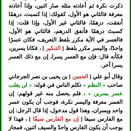
ذكرت نكرة ثم أعادته مثله صار اثنين، وإذا أعادته
معرفة فالثاني هو الأول، كقولك: إذا كسبت، درهمًا
أنفقت، درهمًا، فالثاني غير الأول، وإذا قلت: إذا
كسبتَ درهمًا فأنفق الدرهم، فالثاني هو الأول،
فالعسر في الآية مكرر بلفظ التعريف، فكان عسرًا
واحدًا، واليسر مكرر بلفظ [
التنكير
] ، فكانا يسرين،
فكأنه قال: فإن مع العسر يسرا، إن مع ذلك العسر
يسرا آخر.
وقال أبو علي [
الحسن
] بن يحيى بن نصر الجرجاني
صاحب
« النظم »
تكلم الناس في قوله:
« لن يغلب
عسر يسرين »
، فلم يحصل منه غير قولهم: إن
العسر معرفة واليسر نكرة، فوجب أن يكون عسر
واحد ويسران، وهذا قول مدخول، إذا قال الرجل: إن
مع الفارس سيفا [
إن مع الفارس سيفًا
] ، فهذا لا
يوجب أن يكون الفارس واحدً والسيف اثنين، فمجاز