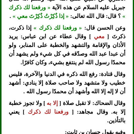
جبريل عليه السلام عن هذه الآية
« ورفعنا لك ذكرك
»
؟ قال: قال الله تعالى:
« إذا ذُكِرْتُ ذُكِرْتَ معي »
.
وعن الحسن قال:
« ورفعنا لك ذكرك »
إذا ذكرت،
ذكرتَ [
معي
] وقال عطاء عن ابن عباس: يريد
الأذان والإقامة والتشهد والخطبة على المنابر، ولو
أن عبدا عبد الله وصدّقه في كل شيء ولم يشهد أن
محمدًا رسول الله لم ينتفع بشيء، وكان كافرًا.
وقال قتادة: رفع الله ذكره في الدنيا والآخرة، فليس
خطيب ولا متشهد ولا صاحب صلاة إلا ينادي: أشهد
أن لا إله إلا الله وأشهد أن محمدًا رسول الله .
وقال الضحاك: لا تقبل صلاة [
إلا به
] ولا تجوز خطبة
إلا به. وقال مجاهد: [
ورفعنا لك ذكرك
] يعني
بالتأذين.
وفيه يقول حسان بن ثابت: