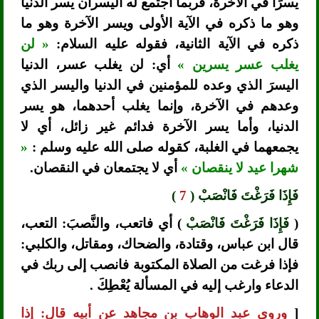
يسرًا في الآخرة، فربما اجتمع له اليسران يسر الدنيا
وهو ما ذكره في الآية الأولى ويسر الآخرة وهو ما
ذكره في الآية الثانية، فقوله عليه السلام:
« لن
يغلب عسر يسرين »
أي: لن يغلب عسر، الدنيا
اليسرَ الذي وعده للمؤمنين في الدنيا واليسر الذي
وعدهم في الآخرة، وإنما يغلب أحدهما، هو يسر
الدنيا، وأما يسر الآخرة فدائم غير زائل، أي لا
يجمعهما في الغلبة، كقوله صلى الله عليه وسلم :
«
شهرا عيد لا ينقصان »
أي لا يجتمعان في النقصان.
فَإِذَا فَرَغْتَ فَانْصَبْ (
7
)
(
فَإِذَا فَرَغْتَ فَانْصَبْ
) أي فاتعب، والنَّصبَ: التعب،
قال ابن عباس، وقتادة، والضحاك، ومقاتل، والكلبي:
فإذا فرغت من الصلاة المكتوبة فانصب إلى ربك في
الدعاء وارغب إليه في المسألة يُعْطِكَ .
[
وروى عبد الوهاب بن مجاهد عن أبيه قال: إذا