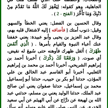
الجاهلية، وهو كقوله: لِيَغْفِرَ لَكَ اللَّهُ مَا تَقَدَّمَ مِنْ
ذَنْبِكَ وَمَا تَأَخَّرَ (
الفتح - 2
) .
وقال الحسين بن الفضل: يعني الخطأ والسهو.
وقيل: ذنوب أمتك [
فأضافه
] إليه لاشتغال قلبه بهم،
وقال عبد العزيز بن يحيى وأبو عبيدة: يعني خففنا
عنك أعباء النبوة والقيام بأمرها . (
الَّذِي أَنْقَضَ
ظَهْرَكَ
) أثقل ظهرك فأوهنه حتى سُمِعَ له نقيض،
أي صوت. (
وَرَفَعْنَا لَكَ ذِكْرَكَ
) أخبرنا أحمد بن
إبراهيم الشريحي، أخبرنا أحمد بن محمد بن إبراهيم
الثعلبي، أخبرنا أبو القاسم عبد الخالق بن علي
المؤذن، حدثنا أبو بكر بن حبيب، حدثنا أبو إسماعيل
محمد بن إسماعيل، حدثنا صفوان يعني ابن صالح
عبد الملك، حدثنا الوليد يعني بن مسلم، حدثني عبد
الله بن لهيعة عن درَّاج عن أبي الهيثم عن أبي سعيد
الخدري عن النبي صلى الله عليه وسلم أنه سأل