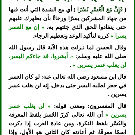
(
فَإِنَّ مَعَ الْعُسْرِ يُسْرًا
) أي مع الشدة التي أنت فيها
من جهاد المشركين يسرًا ورخاءً بأن يظهرك عليهم
حتى ينقادوا للحق الذي جئتهم به،
« إن مع العسر
يسرا »
كرره لتأكيد الوعد وتعظيم الرجاء.
وقال الحسن لما نـزلت هذه الآية قال رسول الله
صلى الله عليه وسلم:
« أبشروا، قد جاءكم اليسر،
لن يغلب عسر يسرين »
.
قال ابن مسعود رضي الله تعالى عنه: لو كان العسر
في حجر لطلبه اليسر حتى يدخل، إنه لن يغلب عسر
يسرين .
قال المفسرون: ومعنى قوله:
« لن يغلب عسر
يسرين »
أن الله تعالى كررّ العُسرَ بلفظ المعرفة
واليُسْر بلفظ النكرة، ومن عادة العرب إذا ذكرت
اسمًا معرفًا، ثم أعادته كان الثاني هو الأول، وإذا