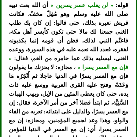
قوله:
« لن يغلب عسر يسرين »
أن الله بعث نبيه
صلى الله عليه وسلم وهو مُقِلّ مخفّ، فكانت
قريش تعيره بذلك، حتى قالوا: إن كان بك طلب
الغنى جمعنا لك مالا حتى تكون كأيسر أهل مكة،
فاغتَّم النبي لذلك، فظن أن قومه إنما يكذبونه
لفقره، فعدد الله نعمه عليه في هذه السورة، ووعده
الغنى، ليسليه بذلك عما خامره من الغم، فقال:
«
فإن مع العسر يسرا »
، مجازه: لا يحزنك ما يقولون
فإن مع العسر يسرًا في الدنيا عاجلا ثم أَنْجَزَه مَا
وَعَدَهْ، وفتح عليه القرى العربية ووسع عليه ذات
يده، حتى كان يعطي المئين من الإبل، ويهب الهبات
السَّنِيَّة، ثم ابتدأ فضلا آخر من أمر الآخرة، فقال: إن
مع العسر يسرًا، والدليل على ابتدائه: تعريه من الفاء
والواو، وهذا وعد لجميع المؤمنين، ومجازه: إن مع
العسر يسرا، أي: إن مع العسر في الدنيا للمؤمن