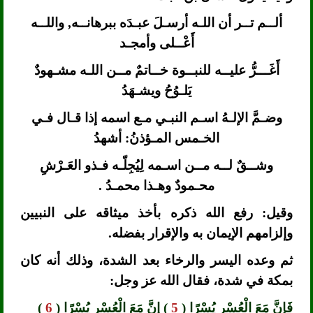
ألــم تــر أن اللـه أرسـلَ عبـدَه ببرهانــه, واللــه
أَعْــلى وأمجـد
أَغَـــرُّ عليــه للنبــوة خــاتمٌ مــن اللـه مشـهودٌ
يَلـوُحُ ويشـهَدُ
وضـمَّ الإلـهُ اسـم النبـي مـع اسمه إذا قـال فـي
الخـمس المـؤذنُ: أشهدُ
وشــقٌ لــه مــن اسـمه لِيُجِلّـه فـذو العَـرْشِ
محـمودٌ وهـذا محمـدُ .
وقيل: رفع الله ذكره بأخذ ميثاقه على النبيين
وإلزامهم الإيمان به والإقرار بفضله.
ثم وعده اليسر والرخاء بعد الشدة، وذلك أنه كان
بمكة في شدة، فقال الله عز وجل:
فَإِنَّ مَعَ الْعُسْرِ يُسْرًا (
5
) إِنَّ مَعَ الْعُسْرِ يُسْرًا (
6
)