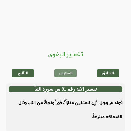
تفسير البغوي
السابق
الفهرس
التالي
تفسير الآية رقم 31 من سورة النبأ
قوله عز وجل: "إن للمتقين مفازاً"، فوزاً ونجاةً من النار، وقال
الضحاك: متنزهاً.