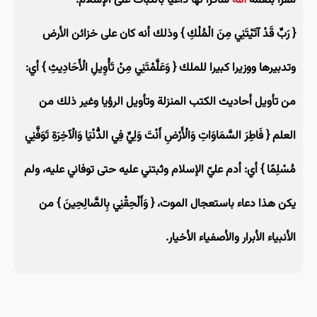
مقرا بنعمة
الله
شاكرا لها داعيا بالثبات على الإسلام:
{ رَبِّ قَدْ آتَيْتَنِي مِنَ الْمُلْكِ } وذلك أنه كان على خزائن الأرض
وتدبيرها ووزيرا كبيرا للملك { وَعَلَّمْتَنِي مِنْ تَأْوِيلِ الْأَحَادِيثِ } أي:
من تأويل أحاديث الكتب المنزلة وتأويل الرؤيا وغير ذلك من
العلم { فَاطِرَ السَّمَاوَاتِ وَالْأَرْضِ أَنْتَ وَلِيِّ فِي الدُّنْيَا وَالْآخِرَةِ تَوَفَّنِي
مُسْلِمًا } أي: أدم عليّ الإسلام وثبتني عليه حتى توفاني عليه، ولم
يكن هذا دعاء باستعجال الموت، { وَأَلْحِقْنِي بِالصَّالِحِينَ } من
الأنبياء الأبرار والأصفياء الأخيار.