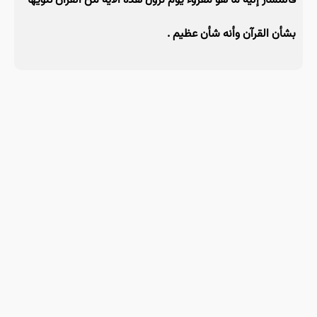
فالمشار إليه ما هو مقروء يوم نزول هذه الآية من القرآن تنويهاً
بشأن القرآن وأنه شأن عظيم .