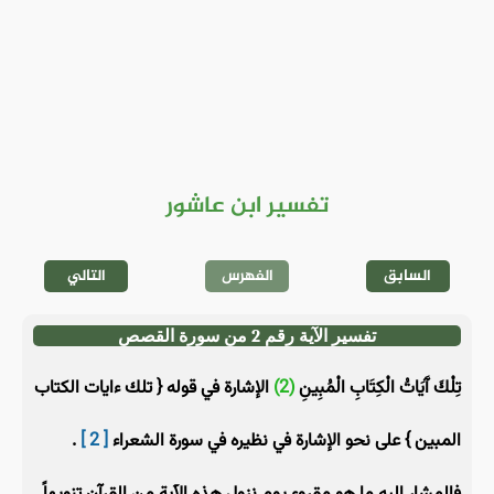
تفسير ابن عاشور
السابق
الفهرس
التالي
تفسير الآية رقم 2 من سورة القصص
تِلْكَ آَيَاتُ الْكِتَابِ الْمُبِينِ
(2)
الإشارة في قوله { تلك ءايات الكتاب
المبين } على نحو الإشارة في نظيره في سورة الشعراء
[ 2 ]
.