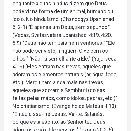
enquanto alguns hindus dizem que Deus
pode vir na forma de um animal, humano ou
ídolo. No hinduísmo: (Chandogya Upanishad
6: 2-1) "É apenas um Deus, sem segundo."
(Vedas, Svetasvatara Upanishad: 4:19, 4:20,
6:9) "Deus não tem pais nem senhores." "Ele
não pode ser visto, ninguém O vê com os
olhos." "Não há semelhante a Ele." (Yajurveda
40:9) "Eles entram nas trevas, aqueles que
adoram os elementos naturais (ar, água, fogo,
etc.). Mergulham ainda mais nas trevas,
aqueles que adoram a Sambhuti (coisas
feitas pelas mãos, como ídolos, pedras, etc.)"
No cristianismo: (Evangelho de Mateus 4:10)
"Então disse-lhe Jesus: Vai-te, Satanás,
porque está escrito: ao Senhor teu Deus
adorarás e só a Ele servirás." (Êxodo 20:3-5)