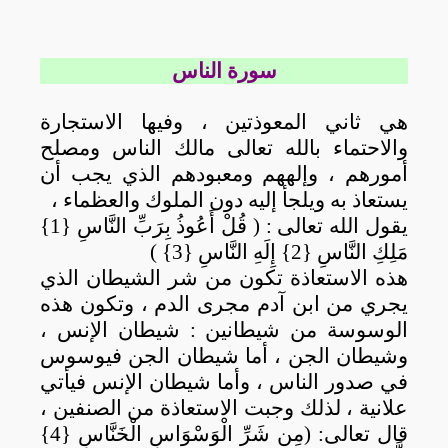
سورة الناس
هي
ثاني المعوذتين ، وفيها الاستجارة
والاحتماء بالله تعالى مالك الناس ومصلح
أمورهم ، وإلههم ومعبودهم الذي يجب أن
يستعاذ به ويلجأ إليه دون الملوك والعظماء ،
يقول الله تعالى : (
قُلْ أَعُوذُ بِرَبِّ النَّاسِ {1}
مَلِكِ النَّاسِ {2} إِلَهِ النَّاسِ {3} )
هذه الاستعاذة تكون
من شر الشيطان الذي
يجري من ابن آدم مجرى الدم ،
وتكون هذه
الوسوسة من شيطانين : شيطان الإنس ،
وشيطان الجن ،
أما شيطان الجن فيوسوس
في صدور الناس ، وأما شيطان الإنس فيأتي
علانية ،
لذلك وجبت الاستعاذة من الصنفين ،
قال تعالى: (
مِن شَرِّ الْوَسْوَاسِ الْخَنَّاسِ {4}